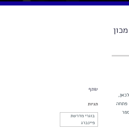
קר – מכון
שתף
כאן,
 פתחה
תגיות
פר
בוגרי מדרשת
פיינברג