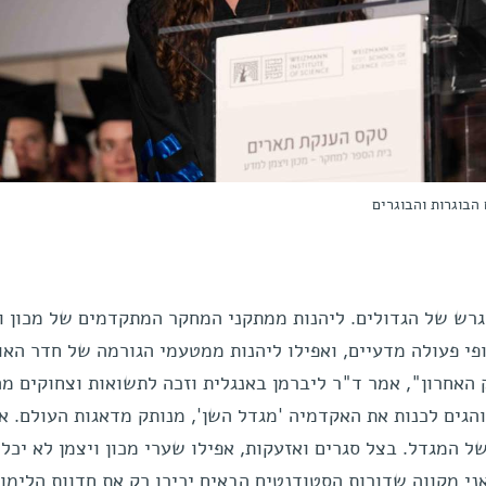
 הבוגרות והבוגרים
גרש של הגדולים. ליהנות ממתקני המחקר המתקדמים של מכון וי
פי פעולה מדעיים, ואפילו ליהנות ממטעמי הגורמה של חדר האוכ
 האחרון", אמר ד"ר ליברמן באנגלית וזכה לתשואות וצחוקים מ
הגים לכנות את האקדמיה 'מגדל השן', מנותק מדאגות העולם. א
ל המגדל. בצל סגרים ואזעקות, אפילו שערי מכון ויצמן לא יכלו
ני מקווה שדורות הסטודנטים הבאים יכירו רק את חדוות הלימו