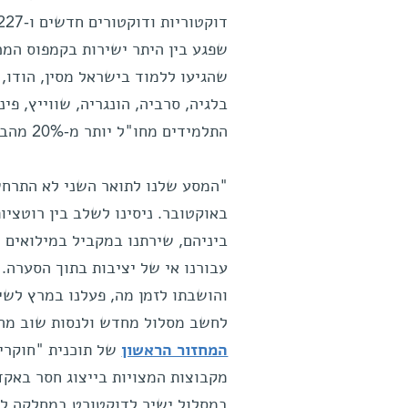
שהגיעו ללמוד בישראל מסין, הודו, ג
בלגיה, סרביה, הונגריה, שווייץ, פי
התלמידים מחו"ל יותר מ-20% מהבוגרות והבוגרים.
"המסע שלנו לתואר השני לא התרחש
באוקטובר. ניסינו לשלב בין רוטציות
ביניהם, שירתנו במקביל במילואים וב
עבורנו אי של יציבות בתוך הסערה.
והושבתו לזמן מה, פעלנו במרץ לשי
לחשב מסלול מחדש ולנסות שוב מההתחלה
המחזור הראשון
של תוכנית "חוקרי 
מקבוצות המצויות בייצוג חסר באקד
במסלול ישיר לדוקטורט במחלקה לאימ