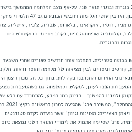
דוקטוריות ודוקטורים חדשים ו-227 בוגרות ובוגרי תואר שני. על-אף מצב המלחמה המתמשך ביש
שפגע בין היתר ישירות בקמפוס המכון, היו בין עוטי הגלימות וחובשי ה
רמניה, רוסיה, אוקראינה, בלארוס, שבדיה, צ'כיה, איטליה, צרפ
נלנד, קולומביה וארצות-הברית; בקרב מסיימי הדוקטורט היוו
 בבועה סטרילית. התחלנו אותו חודשים ספורים אחרי השבעה
, קורסים וניסויים לבין מציאות של מלחמה וחוסר ודאות. חלקנו,
ארגוני החירום והתנדבנו בקהילות. בתוך כל זה, מכון ויצמן הי
 המעבדות הפכו לעוגן, למקלט, ולמשפחה. גם כשהמעבדות נפגעו
קומן ולמדנו להמשיך – בדיוק כמו במדע, להתמודד עם הלא-צפו
", המשיכה פרג' שהגיעה למכון לראשונה בקיץ 2021 במסגרת
ויצמן הצעירים: מצוינות וגיוון" אשר נועדה לקדם סטודנטים
מיה. פרג' שסיימה אתמול את לימודי התואר השני נמצאת כיום
ונולוגיה מערכתית בהנחיית פרופ' רוני דהן.