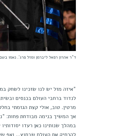
ד"ר אהרון רפאל ליברמן ומזל פרג'. נאמו בשם
"איזה מזל יש לנו שזכינו לשחק במ
לנדוד ברחבי העולם בכנסים ובשיתו
מרטין. טוב, אולי קצת הגזמתי בחלק
אך המשיך בנימה מבודחת פחות: "נו
במהלך שנותינו כאן רעדו יסודותיו ש
להרחיק את העולם שבחוץ... ואף שא