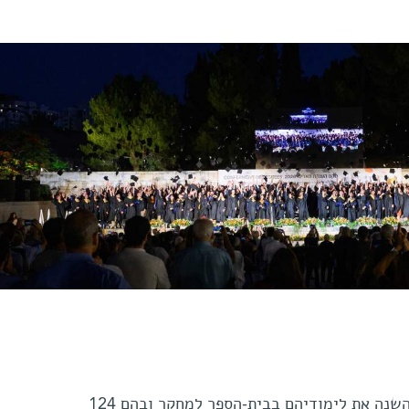
144 בוגרות ו-207 בוגרים השלימו השנה את לימודיהם בבית-הספר למחקר ובהם 124