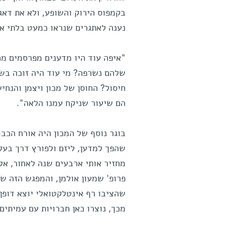
בקמפוס הירוק והשופע, ולא את דאגו
נענה לאתגרים שנראו כמעט בלתי אפ
"איפה עוד היו מדענים מפרסמים מח
חיסול? החוסן של מכון ויצמן והנח
הם שיעור שניקח עמנו הלאה".
בוגר נוסף של המכון היה אורח הכבו
שהפך למדען, ליזם ולפורץ דרך בעל 
פרופ' שמעון אולמן, והמפגש הזה ש
שהציבו רף אינטלקטואלי יוצא דופן:
מכך, נוצרו כאן חברויות עם עמיתים