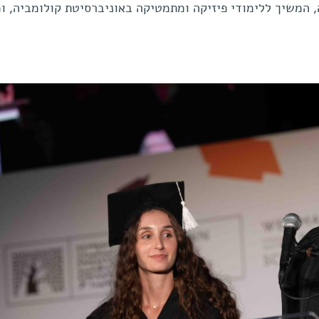
 המשיך ללימודי פיזיקה ומתמטיקה באוניברסיטת קולומביה, ו