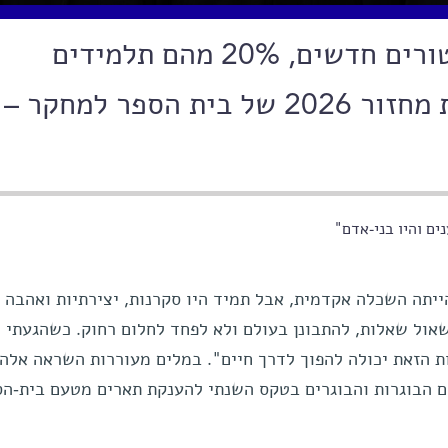
124 דוקטוריות ודוקטורים חדשים, 20% מהם תלמידים
בינלאומיים. הכירו את מחזור 2026 של בית הספר למח
ים והיו בני-אדם"
ייתה השכלה אקדמית, אבל תמיד היו סקרנות, יצירתיות ואהבה
אול שאלות, להתבונן בעולם ולא לפחד לחלום רחוק. כשהגעתי ל
 הזאת יכולה להפוך לדרך חיים". במלים מעוררות השראה אלה
ם הבוגרות והבוגרים בטקס השנתי להענקת תארים מטעם בית-הס