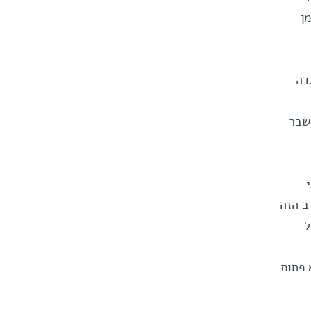
ן
דה
שבר
ב הזה
של
 פחות