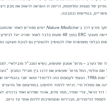
תיהן של מגפות ומלחמות, הייתה זו השראה לראות את מכון ויצמ
שריים, בנחישות ובתבונה.
קר פורץ דרך ב־
Nature Medicine
ימים ספורים לאחר שהמעב
שלהם נשרפה? מי עוד היה זוכה בשישה מענקי ERC בתוך 48 שעות בלבד לאחר שהיה יעד לניסיון
ישות הבלתי מתפשרת שלו להמשיך ולהצטיין גם לנוכח מצוקה ומ
ד של הערב – פרופ' אמנון שעשוע, נשיא ומנכ"ל מובילאיי. לפני
שם עולמי, החל פרופ' שעשוע את דרכו בין שבילי המכון: "הער
מחזיר אותי ארבעים שנה לאחור, אל שנת 1986. הגעתי לקמפוס הזה ללימודי תואר שני בהנחייתו 
ינה את מסלול חיי. זכיתי ללמוד ולחשוב במחיצתם של מדענים
 דוד הראל, עדי שמיר, תמר פלש, אהוד שפירא ואחי ברנדט. לא
 לספסל הלימודים, חברויות שממשיכות ללוות אותי עד היום.