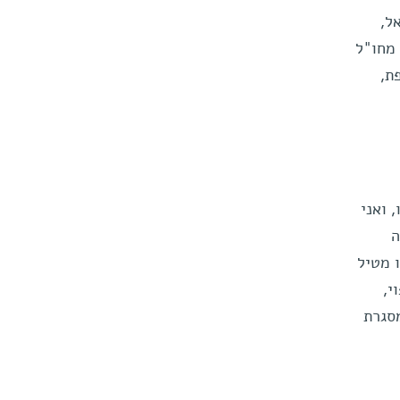
ראל,
כובעים גם 47 תלמידי מחקר מחו"ל
ת,
 ואני
ה
 מטיל
י,