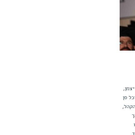
צמן,
ל סן
הקהל,
ך
ד