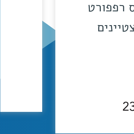
 רפפורט
טיינים
2