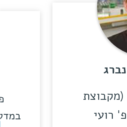
נברג
 (מקבוצת
פ
' רועי
במדלי