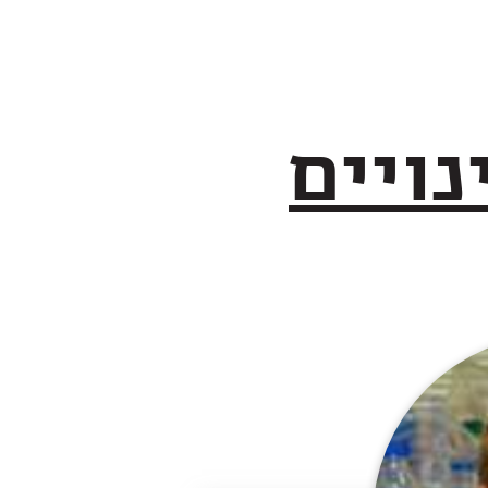
נויים