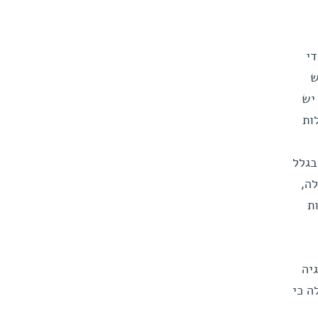
כדי
ש
 לזנב יש
ות
בגלל
לה,
ת
יה
ה כי