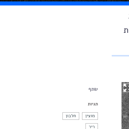
ת
שתף
תגיות
מוצין
חלבון
ריר