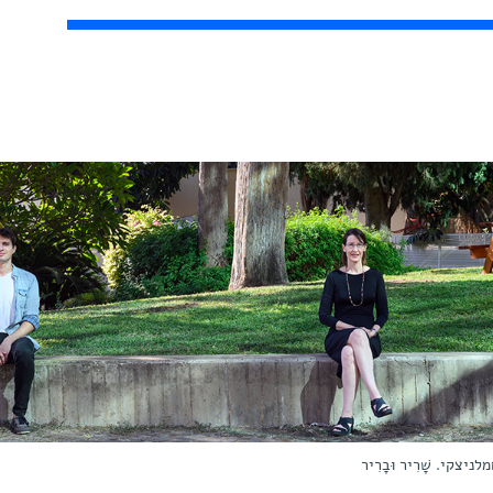
צקי. שָׁרִיר וּבָרִיר