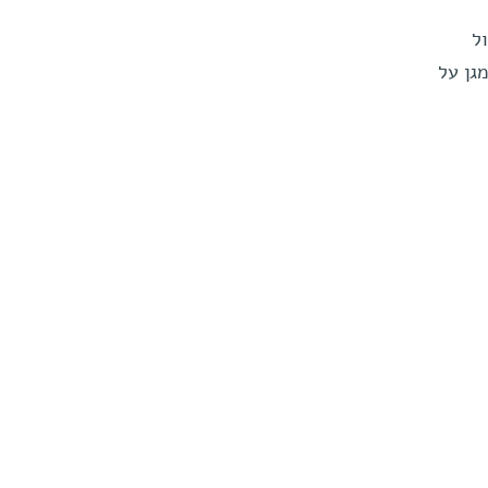
ל
גן על