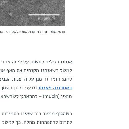
חוטי מוצין תחת מיקרוסקופ אלקטרוני. ק
אנחנו רגילים לחשוב על ליחה או רי
למשל כשאנחנו מקנחים את האף או מכ
ליום: חומר זה מגן על הדפנות הפני
באחרונה פענחו
מדעני מכון ויצמן 
מוצין (mucin) – להתארגן לשרשראות ענק (פולימרים) דמויות ספגטי התורמות למרקמו הצמיגי של הריר.
כשהגוף מייצר ריר שאינו בסמיכות ה
לתרום להתפתחות מחלה. כך למשל רי