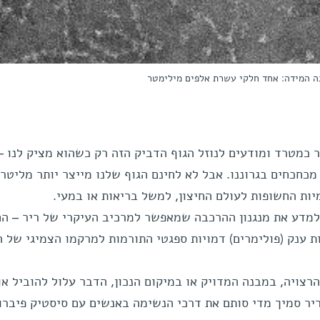
נה המידה: אחד חלקי עשרת אלפים מילימטר
ר כמטרד ומודעים לנוזל הגוף הדביק הזה רק כשהוא מציק לנו –
חכחים בגרוננו. אבל לא לחינם הגוף שלנו מייצר יותר מליטר 
מיות החשופות לעולם החיצון, למשל בריאות או במעי.
למדע את מנגנון ההרכבה שמאפשר למרכיב העיקרי של ריר – הח
רצויה, במבנה המדויק או במיקום הנכון, הדבר עלול להוביל או
ר סמיך מדי סותם את דרכי הנשימה באנשים עם סיסטיק פיברוז