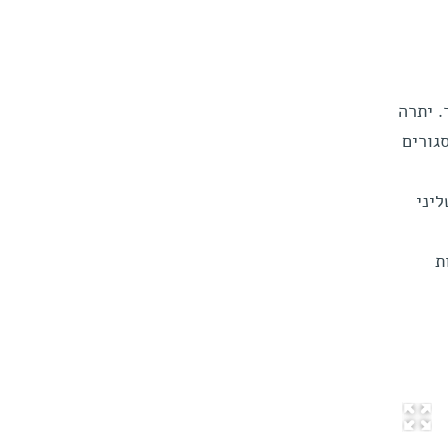
. יתרה
גורים
ליני
ת