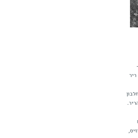
ריר
לבון
יס,