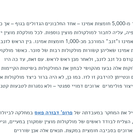
מולקולת מוצין אמנם מורכבת מיותר מ-5,000 חומצות אמינו – אחד החלבונים הגדולים בגוף – אך 
ה, עליה לחבור למולקולות מוצין נוספות. לכל מולקלת מוצין י
"ראש" המורכב מכ-1,500 חומצות אמינו ו"זנב" המורכב מכ-1,000 חומצות אמינו. בין הראש
 אמינו שאליהן קשורות מולקולות רבות של סוכר. כאשר מולקול
קודם כל זנב לזנב, ולאחר מכן ראש לראש. עם זאת, עד כה היו
וקות אלה נבעו מהקושי לבחון את המולקולות בשיטות הקיימות 
ונטייתן להידבק זו לזו. כמו כן, לא היה ברור כיצד מולקולות א
צור פולימרים ארוכים דמויי ספגטי – ולא נסגרות לטבעות קטנו
יל את המחקר במעבדתה של
פרופ' דבורה פאס
במחלקה לביולוג
 הצליח לבודד ראשים של מולקולות מוצין שמקורן במעיים, וגיל
ארוכים בסביבה חומצית במקצת. תנאים אלה אכן שוררים