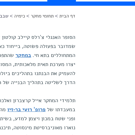
דף הבית
>
תחומי מחקר
>
כימיה
> שבבים
הינך נמצא כאן
הסופר האנגלי צ'רלס קיילב קולטון 
שמדובר בפעולה פשוטה, בייחוד כא
המתחוללים בתא חי.
במחקר
יצרו מערכת תאית מלאכותית, המסוג
להעמיק את הבנתנו בתהליכים ביולוג
הדרך לשליטה בתהליך הבנייה של חל
תלמידי המחקר אייל קרצברון ואלכס
במעבדתו של
פרופ' רועי בר-זיו
מהמ
ופני שטח במכון ויצמן למדע, בשיתו
נוארו מאוניברסיטת מינסוטה, תיכננ