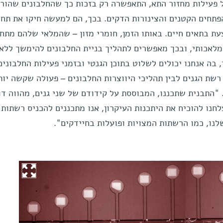
 פעילות מחזור התא, התאפשרה רק בזכות כך שהחלבונים שהורכ
פתחים הקטנים והצינורות הדקים. בכך, הם למעשה חיקו את תחל
ת בתאים חיים. באותו הזמן, חומרי מזון – שהמלאי שלהם מתח
מלאכותי, ובכך מאפשרים לתהליך בניית החלבונים להימשך ללא
בה אנחנו יכולים לשלוט בתוכן הגנטי ובזמני פעילות החלבונים
שת הגנים לבין תהליכי היווצרות החלבונים – פעולה שקשה יות
"התבנית שתכננו, המבוססת על קידודם של שני גנים, מהווה דו
נו להוכיח את היתכנות העיקרון, אנו מתכננים להכניס רשתות 
לנו, כמו הרשתות המצויות ופועלות בחיידקים".