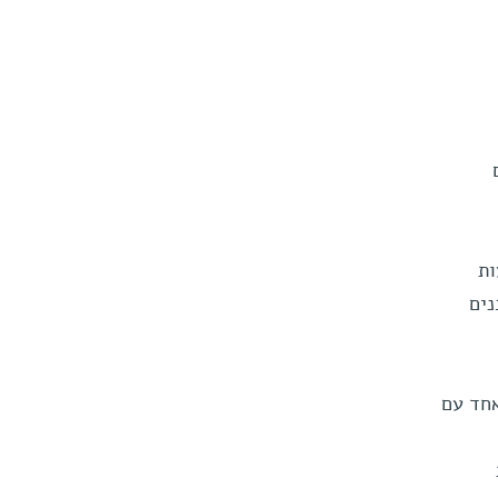
ות
נים
אחד עם