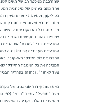
שמורכבת ממספר רב של תאים קטנים
אחד מהם בעומק של מיליונית המטר
בסיליקון, ולמעשה יוצרים מעין התקן
מחוברים באמצעות צינורות דקים ל
מרכזית. בכל תא מקובעים לרצפת התא
צפופים. זהות המקטעים הגנטיים הא
המדענים. כדי "לתרגם" את הגנים ה
המדענים מעבירים את השליטה למער
החלבונים של חיידקי האי-קולי. בא
המכילה את כל המנגנון החיידקי שאח
צעד לאחור", ולחזות בתהליך הבני
באמצעות קידוד שני גנים של בקרה ל
מצב "מופעל" למצב "כבוי" (לפי הו
מהמצבים האלה, נקבעה באמצעות המ