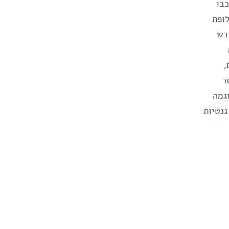
בו
ופת
דש
,
ר
גמה
גנטיות