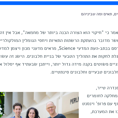
, תאים ומה שביניהם
אמר כי "חיקוי הוא הצורה הכנה ביותר של מחמאה", אבל אין זה
שר מדובר בהעתקת הרשתות התאיות ויחסי הגומלין המולקולריי
שהתפרסם בכתב-העת המדעי Science, מראים מדעני מכון ויצמן
לת לחקות את התהליך הטבעי של בניית חלבונים. הישג זה עשוי
יים פשוטים בקנה מידה גדול יותר, וייתכן שבעתיד אף יסלול א
בונים טבעיים וחלבונים סינתטיים.
נדרה טייר,
חלקה לחומרים
ף עם פרופ' וינסנט
ו את המערכת,