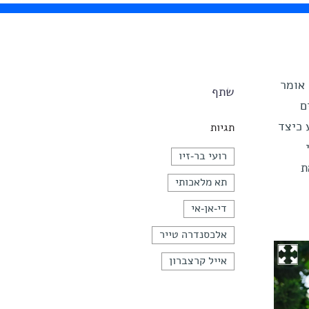
 אומר
שתף
ם
 למדע כיצד
תגיות
רועי בר-זיו
ת
תא מלאכותי
די-אן-אי
אלכסנדרה טייר
אייל קרצברון