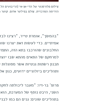
צילום פלורסנטי של הדי-אן-אי (הריבועים הל
הזרימה המרכזית. צולם בפילטר אדום. קוטר כל עיגול: 
"בהמשך", אומרת טייר, "רצינו לבד
אמיתיים. כדי לעשות זאת יצרנו שורה
החלבונים שהורכבו בתא הזה, התפז
למרחקם של התאים מהתא שבו יוצר 
תכנון רשתות גנטיות אשר מסוגלות 
ותהליכים ביולוגיים ידועים, כגון 
פרופ' בר-זיו: "מעבר ליכולתה לחקו
השני, היבט נוסף של המערכת, הוא 
בתהליכים שונים: גנים הם כמו לבני