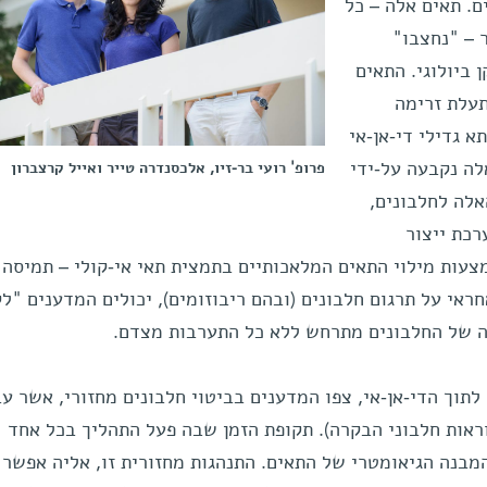
. תאים אלה – כל
 – "נחצבו"
 ביולוגי. התאים
תעלת זרימה
 גדילי די-אן-אי
לה נקבעה על-ידי
פרופ' רועי בר-זיו, אלכסנדרה טייר ואייל קרצברון
אלה לחלבונים,
כת ייצור
מצעות מילוי התאים המלאכותיים בתמצית תאי אי-קולי – תמיסה
ראי על תרגום חלבונים (ובהם ריבוזומים), יכולים המדענים "ל
יה של החלבונים מתרחש ללא כל התערבות מצדם.
תוך הדי-אן-אי, צפו המדענים בביטוי חלבונים מחזורי, אשר עב
ראות חלבוני הבקרה). תקופת הזמן שבה פעל התהליך בכל אחד
בנה הגיאומטרי של התאים. התנהגות מחזורית זו, אליה אפשר