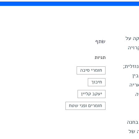
קה על
שתף
רויה
תגיות
וזלית;
חומרי סיכה
ין
חיכוך
ריה
ה
יעקב קליין
חומרים ופני שטח
בחנה
 של