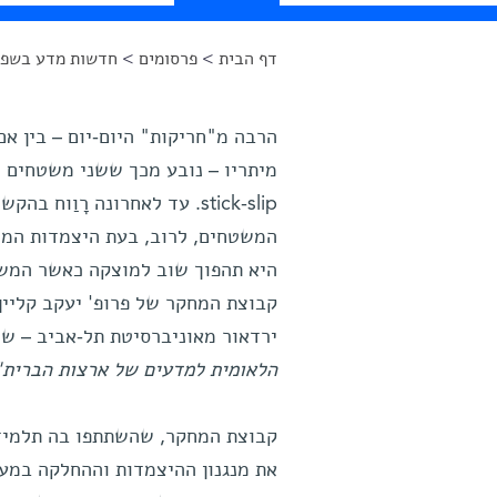
דף הבית
>
פרסומים
>
חדשות מדע בשפה
הינך נמצא כאן
הרבה מ"חריקות" היום-יום – בין א
מיתריו – נובע מכך ששני משטחים מ
stick-slip. עד לאחרונה רָו
המשטחים, לרוב, בעת היצמדות המש
היא תהפוך שוב למוצקה כאשר המשטח
קבוצת המחקר של פרופ' יעקב קליין,
ירדאור מאוניברסיטת תל-אביב – ש
הלאומית למדעים של ארצות הברית
קבוצת המחקר, שהשתתפו בה תלמידת
את מנגנון ההיצמדות וההחלקה במע