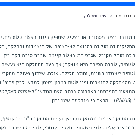
 ידידותית
> נצמד ומחליק
ם מדובר בציר מסתובב או בצליל שמפיק כינור כאשר קשת מחלי
חליקים זה מול זה בתנועה לא-רציפה של היצמדות והחלקה, הק
ַוח בהקשר זה מודל מקובל שגרס כך: כאשר קיימת שכבת סיכה דקה בין
טחים, שכבת הסיכה היא מוצקה; אך בעת ההחלקה היא נעשית נ
ים ייצמדו בשנית, וחוזר חלילה. אולם, שיתוף פעולה מחקרי ב
 מהמחלקה לחומרים ופני שטח במכון ויצמן למדע, לבין פרופ' א
ממצאיו התפרסמו באחרונה בכתב-העת המדעי
"רשומות האקדמי
"
(
PNAS
) – הראה כי מודל זה אינו נכון.
 המחקר אירית רוזנהק-גולדיאן ועמית המחקר ד"ר ניר קמפף, 
רכת אידיאלית: שני משטחים חלקים לגמרי, שביניהם שכבה דקה