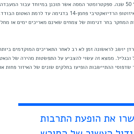
תיארוך מדויק עבורן – עד לרמה של 50 שנה. ספקטרומטר המסה אשר תוכנן במיוחד עבור המעבדה,
מאפשר לפרופ' בוארטו לכמת את האיזוטופ הרדיואקטיבי פחמן-14 בדגימה עד לרמת האטום 
ת המחקר בחר דגימות של צמחים שאינם מאריכים ימים או מחלק
רדן יושב לראשונה זמן לא רב לאחר התאריכים המוקדמים ביותר
ובגליל. ממצא זה עשוי להצביע על התפשטות מהירה של הנאטו
ך שדפוסי ההתיישבות הופיעו בחלקים שונים של האיזור פחות או 
רו את הופעת התרבות