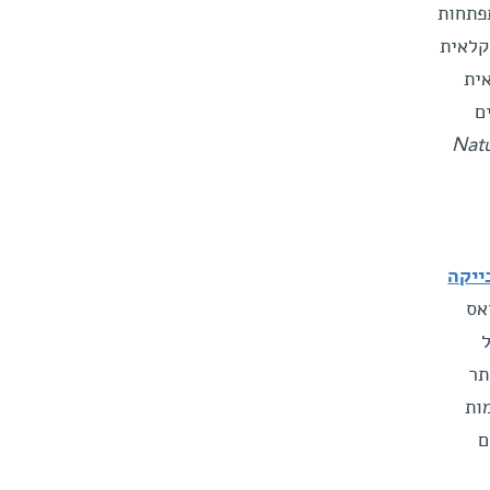
פתחות
קלאית
ית
ם
Nat
ייקה
אס
ל
תר
ות
ם