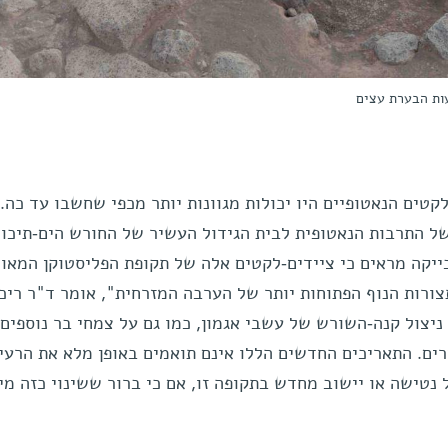
ות הבערת עצים
טים הנאטופיים היו יכולות מגוונות יותר מכפי שחשבו עד כה.
 התרבות הנאטופית לבית הגידול העשיר של החורש הים-תיכונ
יקה מראים כי ציידים-לקטים אלה של תקופת הפליסטוקן המאוח
צורות הנוף הפתוחות יותר של הערבה המזרחית", אומר ד"ר ריכ
ניצול קנה-השורש של עשבי אגמון, כמו גם על צמחי בר נוספים 
רים. התאריכים החדשים הללו אינם תואמים באופן מלא את הרעיו
 נטישה או יישוב מחדש בתקופה זו, אם כי ברור ששינוי כזה מי