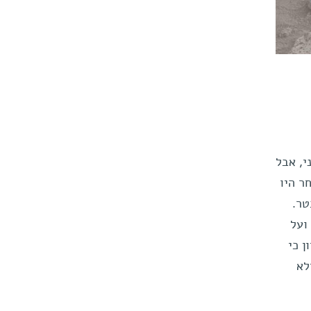
י, אבל
ר היו
טר.
ועל
ן כי
לא