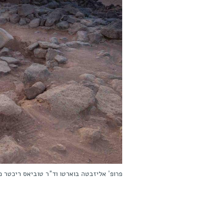
פרופ' אליזבטה בוארטו וד"ר טוביאס ריכטר מביטים אל האופק בא