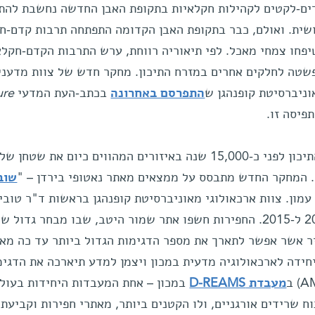
ים-לקטים לקהילות חקלאיות בתקופת האבן החדשה נחשבת להת
שית. ואולם, כבר בתקופת האבן הקדומה התפתחה תרבות קדם-ח
יפחו צמחי מאכל. לפי תיאוריה רווחת, ערש התרבות הקדם-חקלא
פשטה לחלקים אחרים במזרח התיכון. מחקר חדש של צוות מדעני
וניברסיטת קופנהגן ש
התפרסם באחרונה
בכתב-העת המדעי
ure
פיסה זו.
התרבות הנָאטוּפִית הופיעה במזרח התיכון לפני כ-15,000 שנה באיזורים המהווים כיום את שטחן של
יה. המחקר החדש מתבסס על ממצאים מאתר נאטופי בירדן – "
שוב
 לרבת עמון. צוות ארכאולוגי מאוניברסיטת קופנהגן בראשות ד"ר טובי
ריכטר חפר באתר זה בין השנים 2012 ל-2015. החפירות חשפו אתר שמור היטב, שבו מבחר גדול ש
ר אשר אפשר לתארך את מספר הדגימות הגדול ביותר עד כה מא
יחידה לארכאולוגיה מדעית במכון ויצמן למדע תיארכה את הדגימ
מעבדת D-REAMS
במכון – אחת המעבדות היחידות בעול
 שרידים אורגניים, ולו הקטנים ביותר, מאתרי חפירות וקביעת