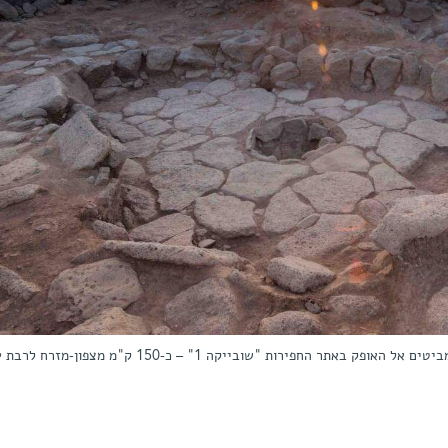
תר החפירות "שובייקה 1" – כ-150 ק"מ מצפון-מזרח לרבת עמון