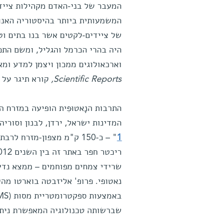
המעבר של בני-האדם מקהילות צייד
המשמעותית ביותר בהיסטוריה האנו
של ציידים-לקטים אשר בנו בתים וט
היה בהרי הכרמל והגליל, ומשם הת
וארכאולוגים ממכון ויצמן למדע ומא
Scientific Reports
,
קורא תיגר על ת
המדינות ישראל, ירדן, לבנון וסור
1
" – כ-150 ק"מ מצפון-מזרח
שרידי צמחים מפוחמים – ממצא נדי
נאטופי. פרופ' אליזבטה בוארטו מה
באמצעות ספקטרומטריית מסות (AMS) ב
שברשותה טכנולוגיה המאפשרת ניתוח