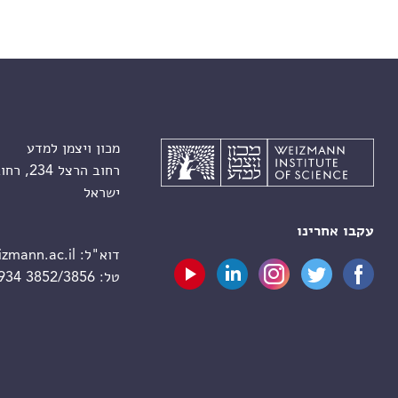
מכון ויצמן למדע
רחוב הרצל 234, רחובות 7610001
ישראל
עקבו אחרינו
דוא"ל:
zmann.ac.il
טל:
 934 3852/3856