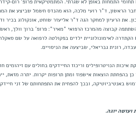
חומי התמחות באופן לא שגרתי. המתמטיקאית פרופ' רום-קידר
בר הראשון, ד"ר רועי מלכה, הוא מהנדס חשמל שביצע את המ
. את הרעיון למחקר הגה ד"ר אליעזר שוחט, אונקולוג בכיר וד
תתפה קבוצה מהמרכז הרפואי "מאיר": פרופ' ברוך וולך, ראש
הקתדרה לאימונולוגיית ילדים בפקולטה לרפואה על שם סאקלר
דה, רונית גבריאלי, שביצעה את הניסויים.
ת איכות הנויטרופילים וריכוז החיידקים בחולים עם זיהומים חו
כן בהפחתת הוצאות אישפוז ומתן תרופות יקרות. יתרה מזאת, יית
וש באנטיביוטיקה, ובכך להפחית את התפתחותם של זני חיידקי
 ועושה יוגה.