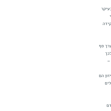
עיקר
קידה
רך סף
לכך
–
ון הם
לים
דם