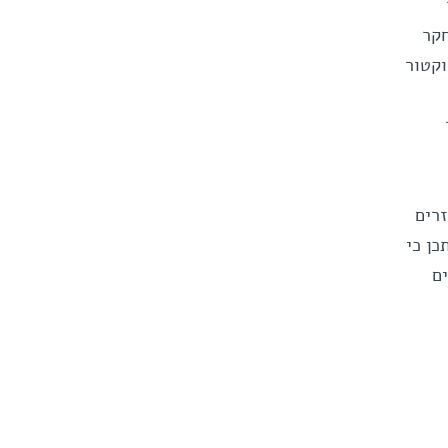
חקר
וקטור
זרים
כן כי
ם