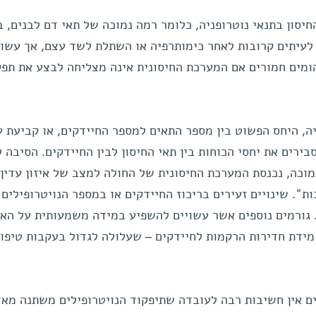
יסון בתנאי נוטרופניה, כלומר רמה נמוכה של תאי דם לבנים, ב
ר לעיתים קרובות לאחר כימותרפיה או השתלת לשד עצם, אך עשוי
הומים חמורים אם המערכת החיסונית אינה מצליחה לבצע את תפ
ה, היחס הפשוט בין מספר התאים למספר החיידקים, או קביעת ע
בירים את יחסי הכוחות בין תאי החיסון לבין החיידקים. הסיבה 
מוכה, נכנסת המערכת החיסונית של החולה למצב של איזון עדין 
ת". שינויים זעירים בריכוז החיידקים או במספר הנויטרופילים
 גורמים נוספים אשר עשויים להשפיע במידה משמעותית על האיז
 מידת חדירות הרקמות לחיידקים – שעלולה לגדול בעקבות טיפו
ים אין חשיבות רבה לעובדה שתיפקוד הנויטרופילים משתנה מא