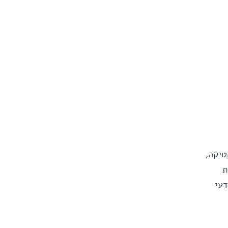
טיקה,
ת
עי