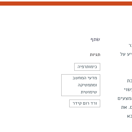
שתף
ר
יע על
תגיות
כימותרפיה
מדעי המחשב
כת
ומתמטיקה
שוי
שימושית
אמצעים
ורד רום קידר
. את
א