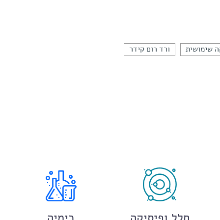
 שימושית
ורד רום קידר
חלל ופיסיקה
כימיה