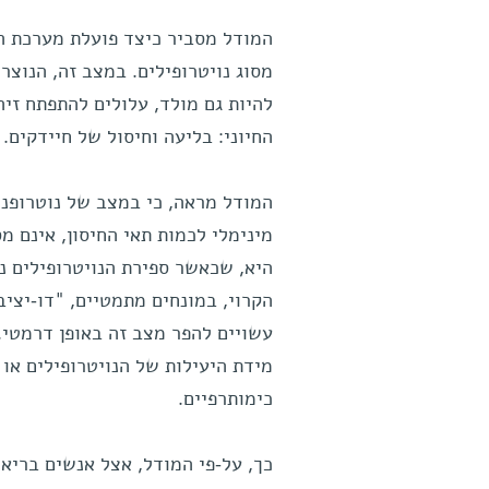
המודל מסביר כיצד פועלת מערכת הח
מסוג נויטרופילים. במצב זה, הנוצ
להיות גם מולד, עלולים להתפתח זי
החיוני: בליעה וחיסול של חיידקים.
המודל מראה, כי במצב של נוטרופני
מינימלי לכמות תאי החיסון, אינם מס
היא, שכאשר ספירת הנויטרופילים נ
הקרוי, במונחים מתמטיים, "דו-יציבו
עשויים להפר מצב זה באופן דרמטי.
מידת היעילות של הנויטרופילים או
כימותרפיים.
כך, על-פי המודל, אצל אנשים בריא