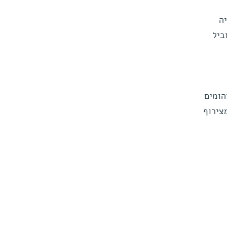
ה
וביל
הומים
צירוף