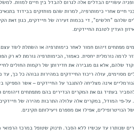
פניה עשויים הבדלים אלה לגרום להבדל בין חיים למוות. למשל,
ני חיים אחרי כימותרפיה, למרות שהם מוחזקים בבידוד בתנאים
ים שלהם "חלשים", די בכמות זעירה של חיידקים, כגון זאת הקי
זון העדין לטובת החיידקים.
ים מפתחים זיהום חמור לאחר כימותרפיה או השתלת לשד עצם, 
ר לרמה נורמלית יחסית. כאמור, הכימותרפיה גורמת לא רק הפ
וד שלהם, אלא גם מגבירה את חדירותן של רקמות החולים לחיי
ם מסוימים, עולה ריכוז החיידקים במהירות גבוהה כל כך, עד כ
נורמליים אינה מצליחה להתגבר על החיידקים – אשר הספיקו בי
הסביר בעתיד גם את המקרים הנדירים בהם מתפתחים זיהומים ח
. על-פי המודל, במקרים אלה עלולה התרבות מהירה של חיידקים
ל הנויטרופילים, אפילו אם מספרם ויעילותם תקינים.
ים שנותרו עד עכשיו ללא הסבר. תינוק שטופל במרכז הרפואי מ