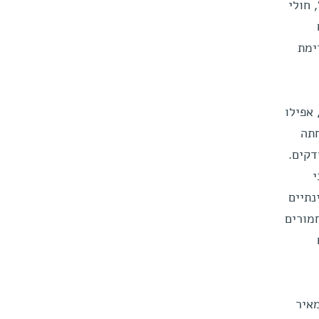
 חולי
ימת
אפילו
חתה
דקים.
י
נתיים
מורים
איר