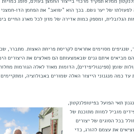
נקטון ממלא תפקיד מרכזי בייצור החמצן בעולם, סופג כמויות נ
 לפעולתו של יער גשם. בכך הוא "שואב" את הפחמן הדו-חמצני
ת הגלובלית, ומספק כמות אדירה של מזון לכל מארג החיים בים
ר, שנגיפים מסוימים אחראים לקריסת פריחת האצות. מתברר, שכ
 הם מביאים איתם גנים שבאמצעותם הם מאלצים את היצורים הימ
ולות שומן (ספינגוליפידים), הדומות מאוד לאלה הגורמות מחלות
ת עד כמה מנגנוני הייצור האלה שמורים באבולוציה, ומתקיימים
גנון תאי הפועל בפיטופלנקטון,
דים מוביל למוות מתוכנת של
ולל בכל הסוגים של יצורים
וציאים את עצמם להורג, כדי