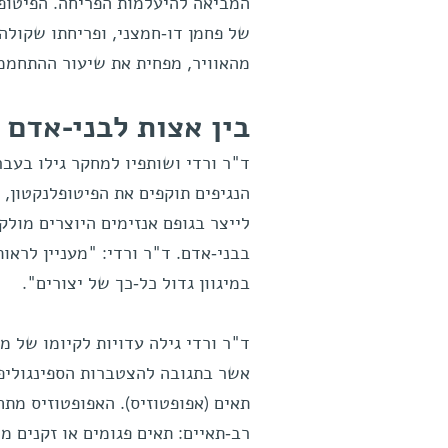
המביאה להיעלמות הפריחה. הפיטופל
של פחמן דו-חמצני, ופריחתו שקולה
מהאוויר, מפחית את שיעור ההתחממו
בין אצות לבני-אדם
ד"ר ורדי ושותפיו למחקר גילו בעב
הנגיפים תוקפים את הפיטופלנקטון,
לייצר בגופם אנזימים היוצרים מולק
בבני-אדם. ד"ר ורדי: "מעניין לראו
במיגוון גדול כל-כך של יצורים".
ד"ר ורדי גילה עדויות לקיומו של מנ
אשר בתגובה להצטברות הספינגוליפי
תאים (אפופטוזיס). האפופטוזיס מתח
רב-תאיים: תאים פגומים או זקנים מ