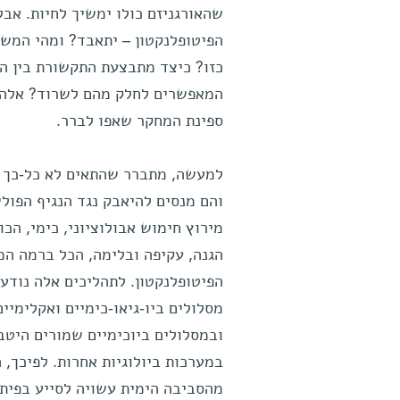
שהאורגניזם כולו ימשיך לחיות. אבל
הפיטופלנקטון – יתאבד? ומהי המש
כזו? כיצד מתבצעת התקשורת בין הת
המאפשרים לחלק מהם לשרוד? אלה
ספינת המחקר שאפו לברר.
למעשה, מתברר שהתאים לא כל-כך מ
והם מנסים להיאבק נגד הנגיף הפו
מירוץ חימוש אבולוציוני, כימי, הכו
הגנה, עקיפה ובלימה, הכל ברמה המ
הפיטופלנקטון. לתהליכים אלה נוד
מסלולים ביו-גיאו-כימיים ואקלימיי
ובמסלולים ביוכימיים שמורים היט
במערכות ביולוגיות אחרות. לפיכך,
מהסביבה הימית עשויה לסייע בפיתו