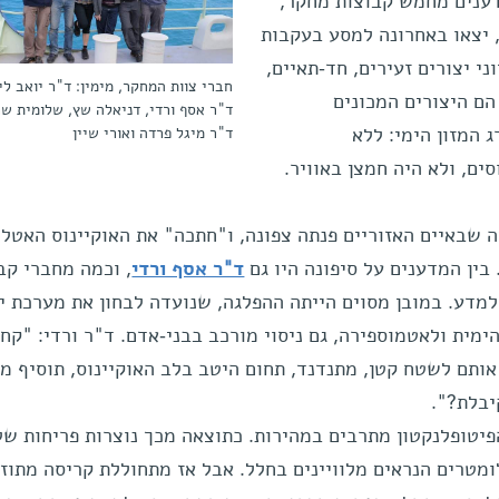
אדם, כולנו בסירה אחת. 30 מדענים מחמש קבוצות מחקר,
, יצאו באחרונה למסע בעקבות
י יצורים זעירים, חד-תאיים,
חברי צוות המחקר, מימין: ד"ר יואב לי
הם היצורים המכונים
ד"ר אסף ורדי, דניאלה שץ, שלומית שרו
ד"ר מיגל פרדה ואורי שיין
 המזון הימי: ללא
סים, ולא היה חמצן באוויר.
שבאיים האזוריים פנתה צפונה, ו"חתכה" את האוקיינוס האטלנ
 בין המדענים על סיפונה היו גם
ד"ר אסף ורדי
, וכמה מחברי קב
מדע. במובן מסוים הייתה ההפלגה, שנועדה לבחון את מערכת י
הימית ולאטמוספירה, גם ניסוי מורכב בבני-אדם. ד"ר ורדי: "קח
ותם לשטח קטן, מתנדנד, תחום היטב בלב האוקיינוס, תוסיף מת
קיבלת?".
הפיטופלנקטון מתרבים במהירות. כתוצאה מכך נוצרות פריחות של
פי קילומטרים הנראים מלוויינים בחלל. אבל אז מתחוללת קריסה מתוז