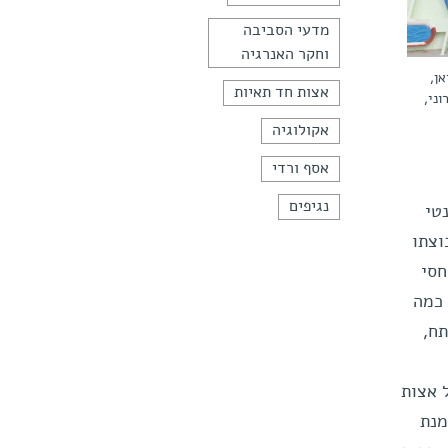
מדעי הסביבה
וחקר האנרגיה
אן,
אצות חד תאיות
ני,
אקולוגיה
אסף ורדי
נגיפים
טי
וצתו
חסי
 כמה
ח,
 אצות
מנת