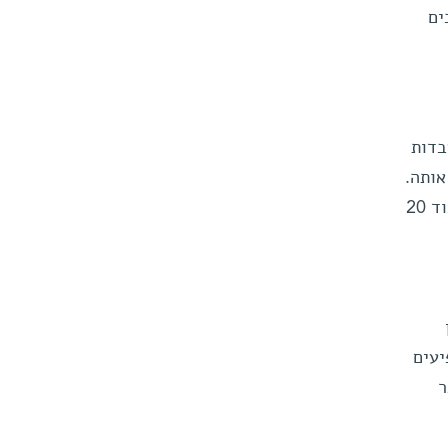
ים
בדות
אותה.
זה היה רגע בלתי-נשכח, של תחושת רווחה, מצד אחד, ושל התנעה של מאמצי מחקר שגרמו לנו לעבוד 20
יעים
ר