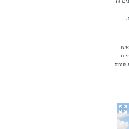
יכרות
.
אשר
יים
 שונות