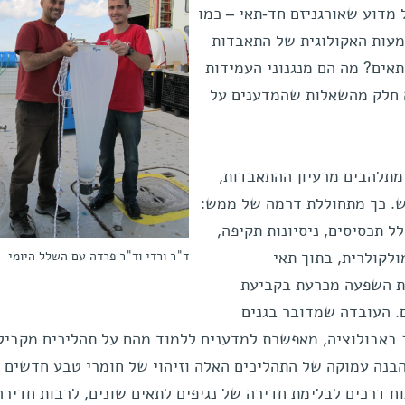
 מדוע שאורגניזם חד-תאי – כמו
מעות האקולוגית של התאבדות
אים? מה הם מנגנוני העמידות
 חלק מהשאלות שהמדענים על
תלהבים מרעיון ההתאבדות,
לש. כך מתחוללת דרמה של ממש:
לל תכסיסים, ניסיונות תקיפה,
ד"ר ורדי וד"ר פרדה עם השלל היומי
ולקולרית, בתוך תאי
עת השפעה מכרעת בקביעת
ם. העובדה שמדובר בגנים
ב באבולוציה, מאפשרת למדענים ללמוד מהם על תהליכים מקביל
 הבנה עמוקה של התהליכים האלה וזיהוי של חומרי טבע חדשים
ח דרכים לבלימת חדירה של נגיפים לתאים שונים, לרבות חדירה