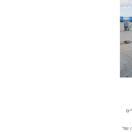
ים
 של