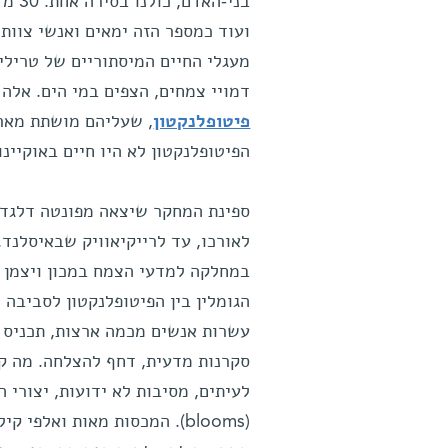
בני-ה
ועוד כמספר הזה ימאים ואנשי צוות
מעגלי החיים המיסתוריים של טריליונ
דמויי צמחים, הצפים במי הים. אלה 
פיטופלנקטון
, שעליהם מושתת מארג
הפיטופלנקטון לא היו חיים באוקיינו
ספינת המחקר שיצאה מפונטה דלגדה 
לאורכו, עד לרייקיאוויק שבאיסלנד.
במחלקה למדעי הצמח במכון ויצמן ל
הגומלין בין הפיטופלנקטון לסביבה 
עשרות אנשים מכמה ארצות, תכניס א
סקרנות מדעית, דחף להצלחה. מה 
לעיתים, מסיבות לא ידועות, יצורי 
(blooms). המכסות מאות ואל