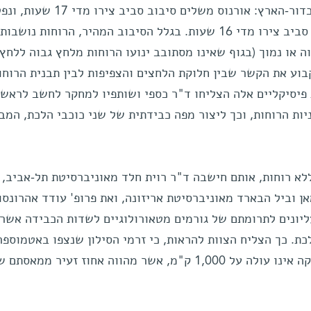
למעשה, הם מסתובבים מהר יותר מכדור-הארץ: אורנוס משלים סיבוב סביב צירו מד
מהיר עוד יותר – הוא משלים סיבוב סביב צירו מדי 16 שעות. בגלל הסיבוב המהיר, הרוחות נ
 או נמוך (בגוף שאינו מסתובב ינועו הרוחות מלחץ גבוה ללחץ 
בוע את הקשר שבין חלוקת הלחצים והצפיפות לבין תבנית הרוחו
 פיסיקליים אלה הצליחו ד"ר כספי ושותפיו למחקר לחשב לראשו
ת הרוחות, וכך ליצור מפה כבידתית של שני כוכבי הלכת, המב
לא רוחות, אותם חישבה ד"ר רוית חלד מאוניברסיטת תל-אביב, 
ן וביל הבארד מאוניברסיטת אריזונה, ואת פרופ' עודד אהרונסון
ליונים לתרומתם של גורמים מטאורולוגיים לשדות הכבידה אשר
כת. כך הצליח הצוות להראות, כי זרמי הסילון שנצפו באטמוספר
מוגבלים ל"שכבת מזג אוויר" שעומקה אינו עולה על 1,000 ק"מ, אשר מהווה אחוז זעיר ממאסתם