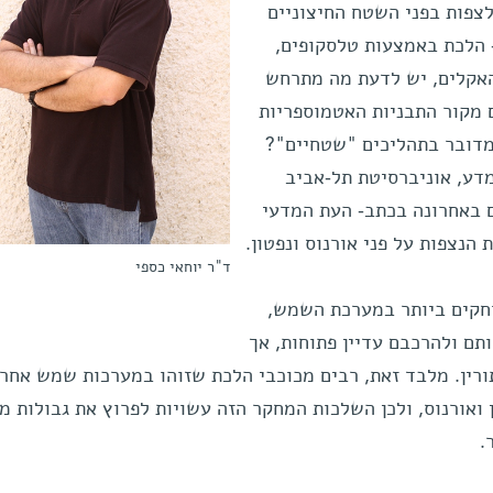
צפות בפני השטח החיצוניים
 הלכת באמצעות טלסקופים,
האקלים, יש לדעת מה מתרחש
 מקור התבניות האטמוספריות
מדובר בתהליכים "שטחיים"?
דע, אוניברסיטת תל-אביב
ם באחרונה בכתב- העת המדעי
הנצפות על פני אורנוס ונפטון.
ד"ר יוחאי כספי
וחקים ביותר במערכת השמש,
ותם ולהרכבם עדיין פתוחות, אך
ורין. מלבד זאת, רבים מכוכבי הלכת שזוהו במערכות שמש אחר
ואורנוס, ולכן השלכות המחקר הזה עשויות לפרוץ את גבולות מ
.