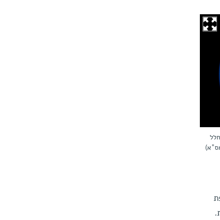
חלל
ת
.