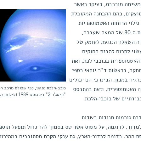
משימה מורכבת, בעיקר כאשר
מוצקים, בהם ההבחנה המקובלת
ז גילוי הרוחות האטמוספריות
החזקות על פני נפטון ואורנוס, בשנות ה-80 של המאה שעברה,
לית "וויאג'ר 2", נותרה השאלה הנוגעת לעומק של
עשוי לתרום להבנת החוקים
האטמוספרית בכוכבי לכת, ואת
חקר, בראשות ד"ר יוחאי כספי
יה במכון, הבינו כי הם יכולים
כוכב-הלכת נפטון, כפי שצולם מרכב ה
ה האטמוספרית, וזאת בהתבסס
"וויאג'ר 2" באוגוסט 1989 (צילום: נאס"א)
בידתיים של כוכבי-הלכת.
כת גורמות תנודות בשדות
מדוד. לדוגמה, על מטוס אשר טס בסמוך להר גדול תופעל תוספ
 ההר. בדומה לכדור-הארץ, גם ענקי הקרח מסתובבים במהירות