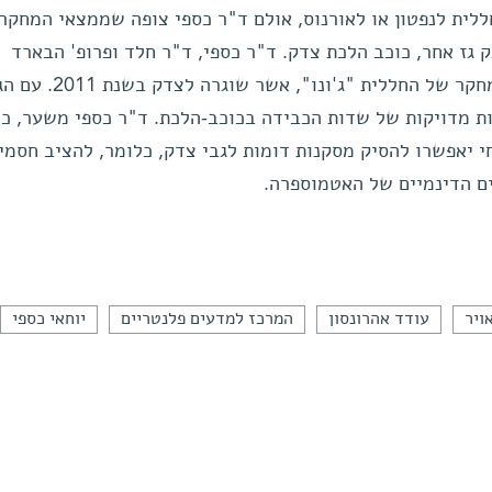
לית לנפטון או לאורנוס, אולם ד"ר כספי צופה שממצאי המחקר 
 גז אחר, כוכב הלכת צדק. ד"ר כספי, ד"ר חלד ופרופ' הבארד
משתתפים, במסגרת נאס"א, בצוות מחקר של החללית "ג'ונו",
 תספק מדידות מדויקות של שדות הכבידה בכוכב-הלכת. ד"ר כספי משער, כי
יאפשרו להסיק מסקנות דומות לגבי צדק, כלומר, להציב חסמי
ים הדינמיים של האטמוספרה.
ויר
עודד אהרונסון
המרכז למדעים פלנטריים
יוחאי כספי