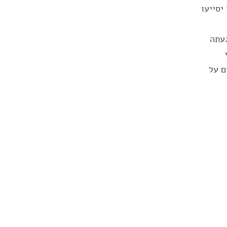
יסייעו
 אשר שוגרה לצדק בשנת 2011. עם הגעתה
ם על