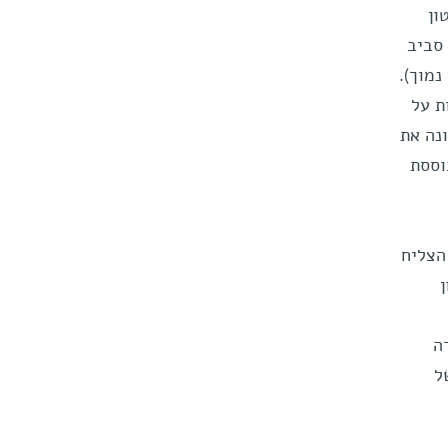
י 17 שעות, ונפטון
ושבות סביב
נמוך).
ת על
נה את
וססת
הצליח
ה
 של