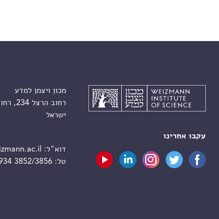
מכון ויצמן למדע
רחוב הרצל 234, רחובות 7610001
ישראל
עקבו אחרינו
דוא"ל:
zmann.ac.il
טל:
 934 3852/3856