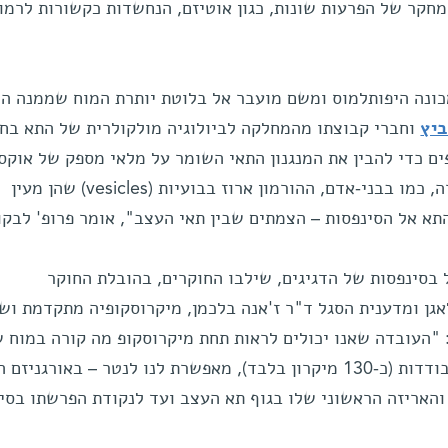
חקר של הפרעות שונות, כגון אוטיזם, הנחשדות כקשורות לרמו
כונה היפותלמוס ומשם מועבר אל בלוטת יותרת המוח שממנה הו
ביץ
וחברי קבוצתו מהמחלקה לביולוגיה מולקולרית של התא בחנ
ים כדי להבין את המנגנון התאי השומר על מלאי מספק של אוקסי
באזורי הפרשת ההורמון. "בדג הזברה, כמו בבני-אדם, ההורמון ארוז בבועיות (vesicles) שהן מעין
תא אל הסינפסות – הצמתים שבין תאי העצב", אומר פרופ' לבקו
סינפסות של הדגיגים, שילבו החוקרים, בהובלת החוקר
אגן ומדענית הסגל ד"ר ז'אנה בלכמן, מיקרוסקופיה מתקדמת וש
: "העובדה שאנו יכולים לראות תחת מיקרוסקופ מה קורה במוח 
הדגיגים, עד לרזולוציה של בועיות בודדות (כ-130 מיקרון בלבד), מאפשרת לנו לנטר – באורגני
והאריזה הראשוני שלו בגוף תא העצב ועד לנקודת הפרשתו בסי