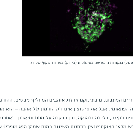
סגול) בנקודות ההפרשה בסינפסות (בירוק) במוחו השקוף של דג
יים המתבוננים בתינוקם או זוג אוהבים המחליף מבטים. ההורמו
 הפתאומי. אבל אוקסיטוצין אינו רק הורמון של אהבה – הוא מ
ת תקינה, בלידה ובהנקה, וכן בבקרה על מתח ותיאבון. באחרונה
ש מלאי האוקסיטוצין בתחנות השיגור במוח שמהן הוא מופרש א