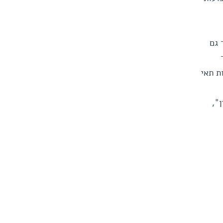
 גם
ת תאי
",