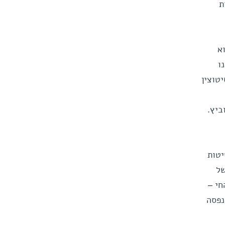
ת
א
ו
טוצין
ביץ.
יטות
של
זם החי –
נפסה