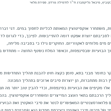
בקוביץ, מיכאל גליקסברג וד"ר לודמילה גורדון. ספירת מלאי
ת, משתחרר אוקסיטוצין המאותת לכליות לחסוך במים. דגי זברה 
לסביבתם יוצרת אפקט דומה להתייבשות. לפיכך, כדי לגרום לדג
ם מים מלוחים לאקווריום. החוקרים גילו כי בסביבה מליחה,
ך הבועיות שבסינפסות, וכאשר המלח נשטף החוצה – מתחדש ב
קר כחומר מבני בתא, סומן כקצה חוט להבנת תהליך התחדשות מ
 רבות מתחברות, הן יוצרות סיבים ארוכים בתהליך המכונה
אלו מקיפים את הבועיות בסינפסות, וכדי להבין טוב יותר מה תפ
יך הרכבתם בתאי העצב המייצרים ומשחררים אוקסיטוצין. בה
ם פלואורסצנטיים המאפשרים לנטר את סיבי האקטין ואת הבועיו
נמי של פירוק סיבי האקטין ויצירתם מחדש הוא שמבטיח רמות קב