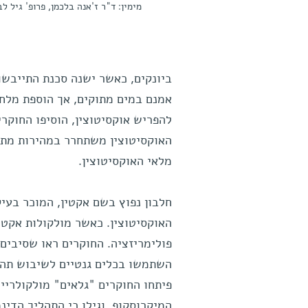
מימין: ד"ר ז'אנה בלכמן, פרופ' גיל ל
ביונקים, כאשר ישנה סכנת התייבשו
אמנם במים מתוקים, אך הוספת מלח 
להפריש אוקסיטוצין, הוסיפו החוקרי
האוקסיטוצין משתחרר במהירות מתו
מלאי האוקסיטוצין.
חלבון נפוץ בשם אקטין, המוכר בעי
האוקסיטוצין. כאשר מולקולות אקטין
פולימריזציה. החוקרים ראו שסיבים 
השתמשו בכלים גנטיים לשיבוש תהל
פיתחו החוקרים "גלאים" מולקולריי
המיקרוסקופ, וגילו כי התהליך הדי