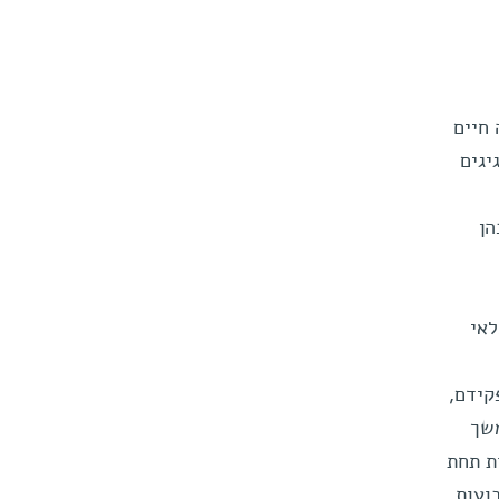
חיים
יגים
הן
לאי
קידם,
משך
ת תחת
ועות