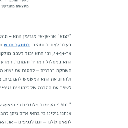
מיוצאות מהגרעין (מסומן בסגול) לנוזל הת
"יצוא" אר-אן-אי מגרעין התא – תהל
בעבר לאחיד ומהיר.
במחקר חדש
חש
אר-אן-אי, וכי התא יכול לעכב מולקו
התא במסלול המהיר והמוכר. המדעני
השתקה בררנית – לחסום את יצוא הא
ולהרוג את התא המשמש להם בית. ממ
לשפר את ההבנה של זיהומים נגיפיים
"בספרי הלימוד מלמדים כי היצוא ש
אנחנו גילינו כי בתאי אדם ניתן להב
לתאים שלנו – וגם לנגיפים – את ה