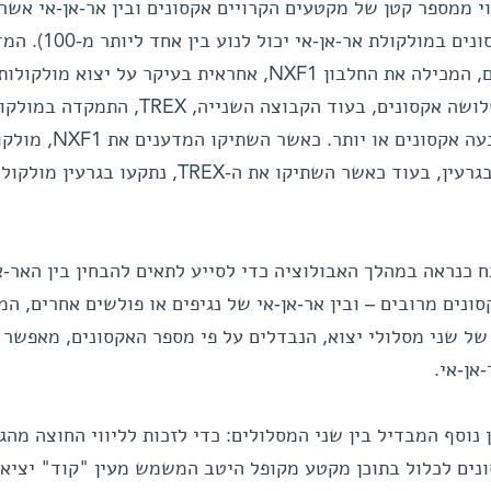
וי ממספר קטן של מקטעים הקרויים אקסונים ובין אר-אן-אי אשר
שוחבר מאקסונים רבים (מספר האקסונים במולקולת אר
גילו כי אחת משתי קבוצות החלבונים, המכילה את החלבון NXF1, אחראית בעיקר על יצוא מולקולות
אר-אן-אי הכוללות לא יותר מאשר שלושה אקסונים, בעוד הקבוצה השנייה, TREX, הת
אר-אן-אי אחרות שלרוב מכילות ארבעה אקסונים או יותר. כאשר 
אר-אן-אי מועטות האקסונים נתקעו בגרעין, בעוד כאשר השתיקו את ה-TREX, נתקעו בגרעין מ
כנראה במהלך האבולוציה כדי לסייע לתאים להבחין בין האר-א
ים מרובים – ובין אר-אן-אי של נגיפים או פולשים אחרים, המ
של שני מסלולי יצוא, הנבדלים על פי מספר האקסונים, מאפשר 
אן-אי.
נוסף המבדיל בין שני המסלולים: כדי לזכות לליווי החוצה מהגר
ונים לכלול בתוכן מקטע מקופל היטב המשמש מעין "קוד" יציאה