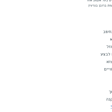
מסוים בעל אקסון אחד
נחשב
זל
 לבצע
וא
יים
ך
קנה