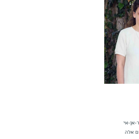
-אן-אי
ם אלה