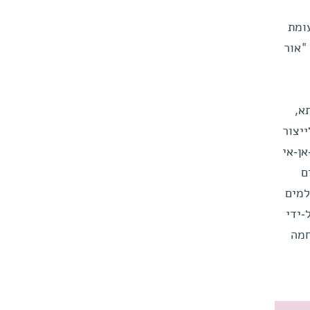
ומת
"אור
א,
יצור
אן-אי
ם
למים
-ידי
חמה