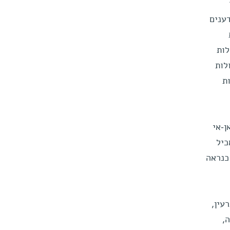
-אן-אי יכול לנוע בין אחד ליותר מ-100). המדענים
מקדה במולקולות
השתיקו המדענים את NXF1, מולקולות
ולקולות
ן-אי
כיל
כנראה
עין,
,