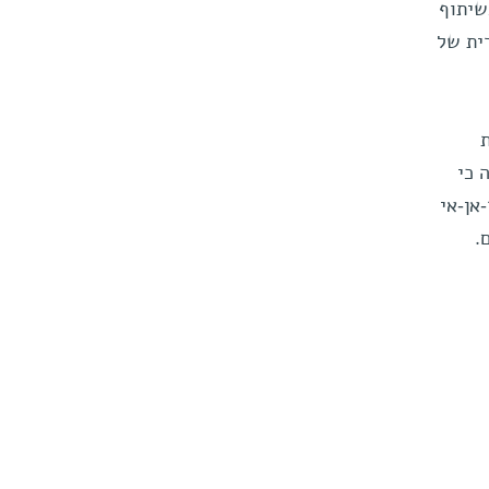
שיתוף
ית של
 כי
אן-אי
.