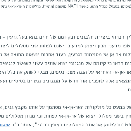
כאשר החלבון NXF1 נמצא בתאים כראוי (משמאל), מולקולות האר-אן-אי (נקודות כתומות) של גן 
א. כאשר NXF1 מושתק (מימין), מולקולות האר-אן-אי נתקעות ברובן בגרעין
יך הכרחי ביצירת חלבונים ובקיומם של חיים בתא בעל גרעין – 
פו מדעני מכון ויצמן למדע כי ישנם לפחות שני מסלולים ליצוא
לות אר-אן-אי מסוימות בגרעין, בעוד אחרות יוצאות החוצה אל נו
ם הראו כי קיומם של מנגנוני יצוא שונים עשוי לאפשר לנגיפים
ר-אן-אי האחראי על הגנה מפני נגיפים, מבלי לשתק את כלל היצ
צאים אלה שופכים אור חדש על מנגנונים גנטיים בסיסיים ועשו
.
ל כמעט כל מולקולות האר-אן-אי מסתמך על אותו מקבץ גנים, א
חין בשני מסלולי יצוא של אר-אן-אי לפחות וכי מגוון מסלולים מ
אפשרות לשתק את אחד המסלולים באופן בררני", אומר ד"ר
איגור