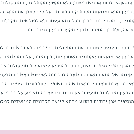
 אר-אן-אי זרות או משובשות; ללא מקטע מקופל זה, המולקולות
גרעין התא ומנועות מלהפיק חלבונים העלולים לסכן את התא. לע
קסונים, המשתייכות בדרך כלל לתא עצמו ולא לפולשים, מקבלות 
יאה, ולפיכך הסיכוי שהן ייתקעו בגרעין נמוך יותר.
יפים למדו לנצל לטובתם את המסלולים הנפרדים. לאחר שחדרו לת
ר-אן-אי מועטות אקסונים האחראיות, בין היתר, על המרשמים לי
 הגוף מפני נגיפים. זאת, מבלי להפריע ליצוא של מולקולות אר-
קיומו של התא המארח. השערה זו זכתה לאישוש כאשר המדעני
אי בני-אדם וראו כי בתאים שהיו חשופים לחלבונים נגיפיים הבו
בגרעין היו לרוב מועטות אקסונים. ממצא זה מצביע על כך כי על
נגיפים אכן יכולים למנוע מהתא לייצר חלבונים המיועדים למל