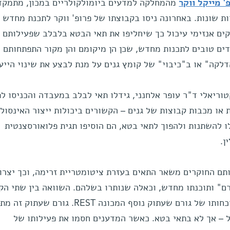
' מייקל ווקר
מהמחלקה למדעים ביומולקולריים במכון, מתמקד
 שונות. באחרונה ניסו בקבוצתו של פרופ' ווקר לתכנת מחדש 
קים אנזימי עיכול כך שיחליפו את תאי הבטא בלבלב שפעילותם
ים טובים לתכנות מחדש, שכן הן מיקומם והן מקור התפתחותם 
לקה" או ב"כיבוי" של קומץ גנים על מנת לבצע את שינוי הייעו
וריאלי ד"ר עופר אלחנני, גידלו תאי לבלב במעבדה והכניסו ל
או מכבות קבוצות של גנים – הקשורים ביכולות ייצור האינסולי
ו להשתנות ולהפוך לתאי בטא, הם הוסיפו תגית פלואורסצנטית
ן.
תם החוקרים משאר התאים בעזרת ציטומטריית זרימה, וכך יצרו
ם" ותוכנתו מחדש, וכאלה שנותרו בשלהם. השוואה בין שתי הק
העלתה שהשוני בין התאים טמון בנוכחותו של גורם שעתוק נוסף המכונה REST. גורם
 – אך לא בתאי בטא. כאשר המדענים חסמו את פעילותו של