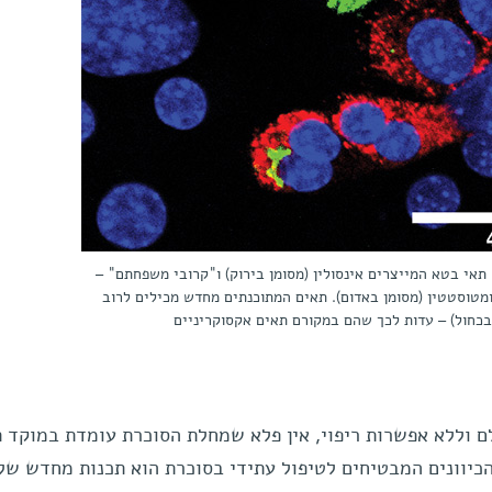
תאי בטא המייצרים אינסולין (מסומן בירוק) ו"קרובי משפחתם" –
מטוסטטין (מסומן באדום). תאים המתוכנתים מחדש מכילים לרוב
 בכחול) – עדות לכך שהם במקורם תאים אקסוקריניים
לם וללא אפשרות ריפוי, אין פלא שמחלת הסוכרת עומדת במוקד 
כיוונים המבטיחים לטיפול עתידי בסוכרת הוא תכנות מחדש של