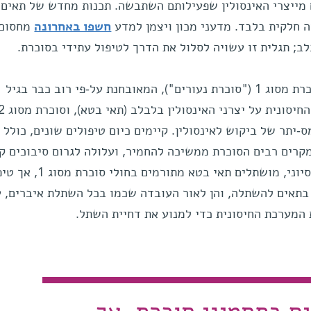
 מייצרי האינסולין שפעילותם השתבשה. תכנות מחדש של תאים
 חלקית בלבד. מדעני מכון ויצמן למדע
חשפו באחרונה
מחסום 
; תגלית זו עשויה לסלול את הדרך לטיפול עתידי בסוכרת.
לסוכרת יש שני מופעים מרכזיים:סוכרת מסוג 1 ("סוכרת נעורים"), המאובחנת על-פי רוב כבר בגיל
יתר של ביקוש לאינסולין. קיימים כיום טיפולים שונים, כולל ז
מקרים רבים הסוכרת ממשיכה להחמיר, ועלולה לגרום סיבוכים ק
בשנים האחרונות, במסגרת טיפול ניסיוני, מושתלים תאי בטא
 בתאים להשתלה, והן לאור העובדה שכמו בכל השתלת איברים, 
המערכת החיסונית כדי למנוע את דחיית השתל.