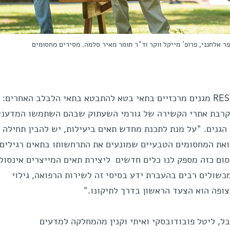
ופר אלחנני, פרופ' מייקל ווקר וד"ר תומר מאיר סלמה. מסירים מחסומים
בהמשך, גילו החוקרים כיצד מונע REST מגנים מרכזיים בתאי בטא להתבטא בתאי הלבלב האחרים:
 בקרבת אתרי הקשירה של גורמי השעתוק שבהם השתמשו המדעני
הגנים. "על מנת לתכנת מחדש תאים ביעילות, יש להבין תחילה
ואת המחסומים הטבעיים שמונעים את התרחשותו בתאים רגילים"
ופ' ווקר. "זיהוי REST כמחסום כזה מספק לנו כלים חדשים ליצירת תאים המייצרים אינסול
מכשולים רבים בהעברת ידע בסיסי זה לשירות הרפואה, גילוי
ופה הוא הצעד הראשון בדרך לתיקונו."
ל, ליטל פובודובסקי ואיתי וקנין מהמחלקה למדעים