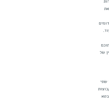
ות
את
דומים
ד.
תוכם
ן של
 שתי
בוצות
 שעתוק זה מתבטא