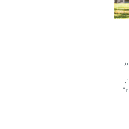
ם,
,
ין".