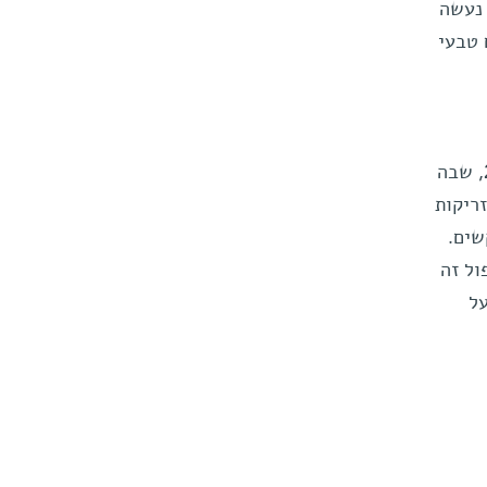
 נעשה
טבעי
צעיר ונובעת ממתקפה של המערכת החיסונית על יצרני האינסולין בלבלב (תאי בטא), וסוכרת מסוג 2, שבה
ריקות
שים.
 מתורמים בחולי סוכרת מסוג 1, אך טיפול זה
על