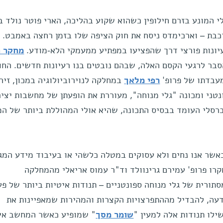
 המונע בזרם חילופין כשהוא שקוע בהליכה, הארי פוטר נולד ב
רכבת – וארכימדס ניסח את חוק הציפה שלו בזמן רחצה באמבט.
יונות פורצי דרך שהפציעו במפתיע ממעמקי הלא-מודע.
מחקר 
סבר לרגעי הקסם האלה, שבהם נובטים בנו רעיונות חדשים. החו
עבדתו של פרופ'
רפי מלאך
במחלקה לנוירוביולוגיה במכון, זיהו
טני ומכונה "גלי מנוחה", מעוררת את הופעתן של מחשבות יציר
יברסלי העומד בבסיס התכונה, שהיא אולי המהוללת ביותר של המ
שר אנו נחים ולא עסוקים במטלה כלשהי או בעיבוד מידע המג
ר לפני יותר מ-20 שנה חקרו פרופ' עמירם גרינוולד וד"ר עמוס אריאלי מהמחלקה
סתורית של גלי מנוחה ספונטניים – תנודות איטיות ביותר של פע
עה, להבדיל מההתפרצויות הקצרות והמהירות שמאפיינות את
לו תנודות אלה למעין "
שומר מסך
" שמופיע כאשר המחשב אינ