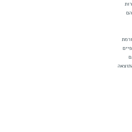
רות
הם
ורמת
יים
ם
תוצאה