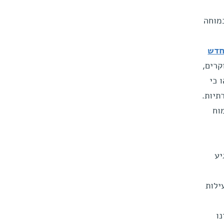
מוחה
חדש
קרים,
 כי
תיות.
וח
יע
ילות
ו