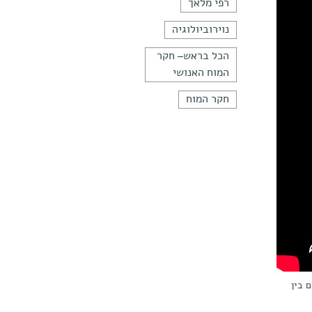
רפי מלאך
נוירוביולוגיה
הכל בראש– חקר
המוח האנושי
חקר המוח
 בין