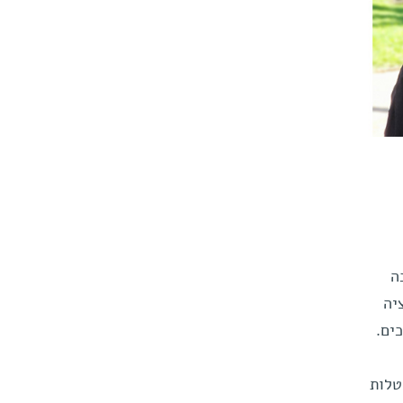
ה
יה
ים.
טלות