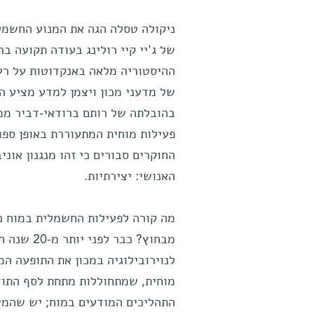
ניקולה טסלה הגה את המנוע החשמלי
של ג'יי קיי רולינג בעודה תקועה ב
ההיסטוריה מלאה באנקדוטות על רע
של מדעני מכון ויצמן למדע מציע ה
בהובלתה של רותם ברודאי-דביר ממ
פעילות מוחית המתעוררת באופן ספונ
החוקרים סבורים כי זהו מנגנון אונ
האנושי: יצירתיות.
מה קורה לפעילות החשמלית במוח כא
מבחוץ? כב
לנוירובילוגיה במכון את התופעה המ
מוחית, שמתחוללות מתחת לסף התוד
התהליכים המודעים במוח; יש שהמשי