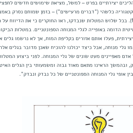
ליכים יצירתיים בפרט – למשל, מציאת שימושים חדשים לחפצי
קטגוריה כלשהי ("דברים מרעישים") – בזמן שמוחם נסרק באמצ
דימות תהודה מגנטית תפקודי (fMRI). בכל שלוש המטלות שנבדקו, ראו החוקרים כי את הדיווח ע
טית הדומה באופייה לגלי המנוחה הספונטניים. במטלות הביקו
ירתית, פעלו אותם אזורים בקליפת המוח, אך לא נרשמו גלים אי
מו גלי מנוחה, אבל כיצד יכולנו להוכיח שאכן מדובר בגלים אלה
אדם מאפיינים מעט שונים של גלי המנוחה. לפני ביצוע המטלות
ק, ובהמשך הראינו מתאם מאוד גבוה ומשמעותי בין הגלים האיטי
ן אופי גלי המנוחה הספונטניים של כל נבדק ונבדק".