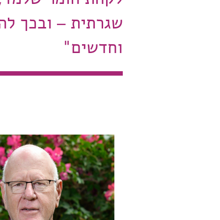
שגרתית – ובכך להמ
וחדשים"