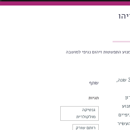
 זיהו
נוע התפשטות זיהום נגיפי למושבה
מולקולות מסתוריות, יצירי כלאיים שחציים אר-אן-אי וחציים די-אן-אי, התגלו בחיידקים כבר לפני 36 שנה,
שתף
ון
תגיות
נוע
גנטיקה
פיים
מולקולרית
העשיר
רותם שורק