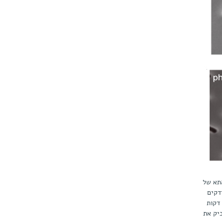
במעטפת התא של
ר ההדבקה, החיידקים
גועים מתו, אך מעטים נותרו בחיים ויוכלו לבנות מחדש את המושבה שורה תחתונה: חיידקים נטולי הרטרון נראים ללא פגע 15 דקות
דביק את