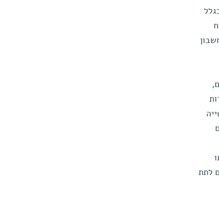
גלל
ח
שבון
,
ות
ואל שרפנטייה
ו
 לתת