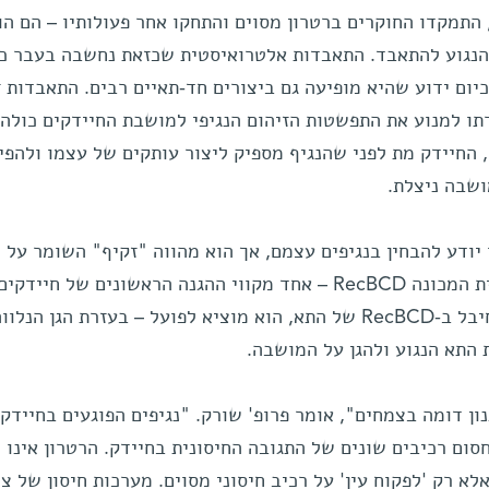
, התמקדו החוקרים ברטרון מסוים והתחקו אחר פעולותיו – הם הו
 הנגוע להתאבד. התאבדות אלטרואיסטית שכזאת נחשבה בעבר כ
יום ידוע שהיא מופיעה גם ביצורים חד-תאיים רבים. התאבדות ז
ו למנוע את התפשטות הזיהום הנגיפי למושבת החיידקים כולה.
 החיידק מת לפני שהנגיף מספיק ליצור עותקים של עצמו ולהפי
ושבה ניצלת.
ו יודע להבחין בנגיפים עצמם, אך הוא מהווה "זקיף" השומר על 
אחר של המערכת החיסונית החיידקית המכונה RecBCD – אחד מקווי ההגנה הראשונים של חיי
פולשים. אם הרטרון מזהה שהנגיף חיבל ב-RecBCD של התא, הוא מוציא לפועל – בעזרת הגן 
התא הנגוע ולהגן על המושבה.
ן דומה בצמחים", אומר פרופ' שורק. "נגיפים הפוגעים בחיידקי
סום רכיבים שונים של התגובה החיסונית בחיידק. הרטרון אינו 
א רק 'לפקוח עין' על רכיב חיסוני מסוים. מערכות חיסון של צ