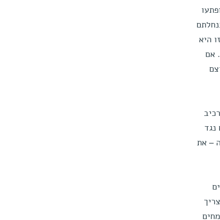
פתעו
נחלתם
ו היא
 אם
צם
רכיב
דקים נגד
הנלווה – את
ם
צריך
מחים