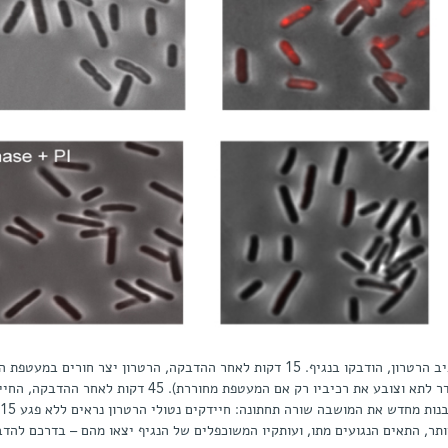
שורה עליונה: חיידקי אי קולי המכילים את רכיב הרטרון, הודבקו בנגיף. 15 דקות לאחר ההדבקה, הרטרון יצר חורים 
החיידקים שנדבקו והם נצבעו אדום (הצבע חודר לתא וצובע את רכיביו רק אם המעטפת מחוררת). 45 דקות לאח
הנ
ית, אך 45 דקות מאוחר יותר, התאים הנגועים מתו, ועותקיו המשוכפלים של הנגיף יצאו מהם – בדרכם לה