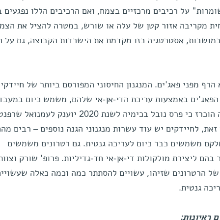
ומרות" על רכיבים מרכזיים בצמח, ואם הרכיבים הללו נפגעים ב
חית מקריבה אזור קטן של עלה או שורש, במטרה להציל את הצמ
 במושבות, אסטרטגיה כזו מקדמת את הישרדות הקבוצה, גם על ח
הרף מפני פאג'ים. המנגנון החיסוני המפורסם ביותר של חיידקים
ר מנטרל את הפאג'ים באמצעות עריכת הדי-אן-אי שלהם, משמש כיום במעבד
ביולוגיות לעריכת גנים. רק באחרונה הוכרז כי פרס נובל בכימיה לשנת 2020 יוענק לעמנ
ם זאת, לחיידקים יש עוד עשרות מנגנוני הגנה נוספים – רבים מהם
לקם משמשים כבר כיום לעריכה גנטית. גם רטרונים משמשים
בהם ליצירת מולקולות די-אן-אי חד-גדיליות. פרופ' שורק וצוות
של הרטרונים שזיהו, עשויים להסתתר כמה וכמה כאלה שעשויים
יכה גנטית.
 ראיונות: