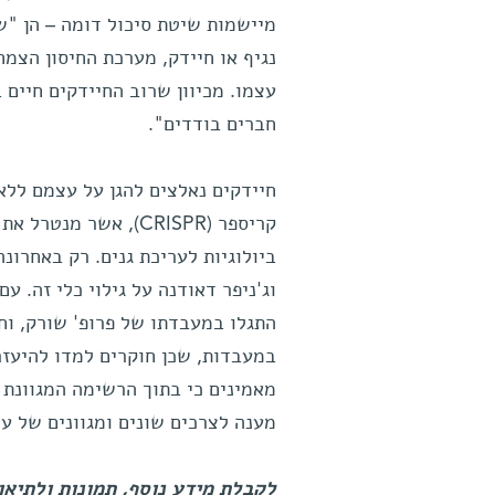
מיישמות שיטת סיכול דומה – הן "ש
נגיף או חיידק, מערכת החיסון הצמ
עצמו. מכיוון שרוב החיידקים חיים
חברים בודדים".
חיידקים נאלצים להגן על עצמם ללא 
קריספר (CRISPR), אש
וג'ניפר דאודנה על גילוי כלי זה. ע
התגלו במעבדתו של פרופ' שורק, וח
במעבדות, שכן חוקרים למדו להיעזר 
מאמינים כי בתוך הרשימה המגוונת 
מענה לצרכים שונים ומגוונים של ער
לקבלת מידע נוסף, תמונות ולתיאום