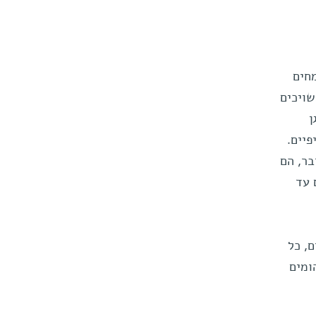
מחים
שויכים
ן
פיים.
בר, הם
ם עד
, כל
ומים