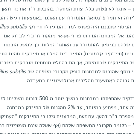
 – אתגר לא פשוט כלל. צוות המחקר, בהובלת ד"ר אורנה דהאן
יורה ואיתמר פרנסואז, התמודדו עם האתגר באמצעות הגישה המ
הניסוי שתכננו היה פשוט למדי: הם גידלו חיידקי
llus subtilis
ם. אל המבחנה הם הוסיפו די-אן-אי ממקור זר כדי לבדוק אם
ם שלהם בניסיון להתמודד עם האתגר המלוח. כך למשל הוכנסו
נים (חיידקים קדמונים) החיים בים המלח או חיידקים מהים התיכ
ל החיידקים שבתמיסה, אך הם בהחלט מומחים מובהקים בשריד
אי נוסף שהוכנס למבחנות הופק מקרובי משפחה של
llus subtilis
 גבוהה באמצעות תהליכים אבולוציוניים במעבדה.
המדענים עקבו אחר אוכלוסיות החיידקים שהתפתחו במבחנות במשך יותר מ-500 דורות 
אירועים של העברה אופקית. "במקרה אחד, מפתיע במיוחד, עד 2% מהגנום של החיידק במבחנה
ספרת ד"ר דהאן. עם זאת, המדענים גילו כי החיידקים "העתיקו
 – כלומר מקרובי המשפחה שלהם (אף שאלה אינם מצטיינים במ