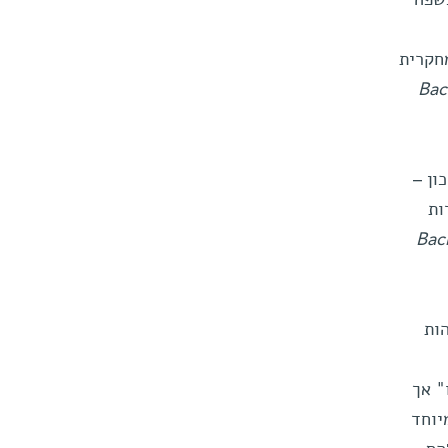
חקרית
Baci
ון –
ות
Baci
והצליחו לזהות
" אך
יוחד