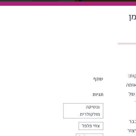
ן
ות:
שתף
ותה
של
תגיות
גנטיקה
מולקולרית
בר
צחי פלפל
צור