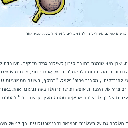
 פרטים שאינם קשורים זה לזה ויכולים להשתייך בכלל למין אחר
, שכן היא טומנת בחובה סיכון לשילוב גנים מזיקים. העובדה 
ורות בכמה חזרות בלתי-תלויות של אותו ניסוי, מרמזת ששינוי
ני לחיידקים", מסביר פרופ' פלפל. "בנוסף, בשונה ממוטציות גנ
ויים פרץ של העברות אופקיות שהתרחשו בעת ובעונה אחת באזור
ידים על כך שהעברה אופקית מהווה מעין 'קיצור דרך' להסתגלו
 השלכה גם על תעשיות הרפואה והביוטכנולוגיה. כך למשל העב