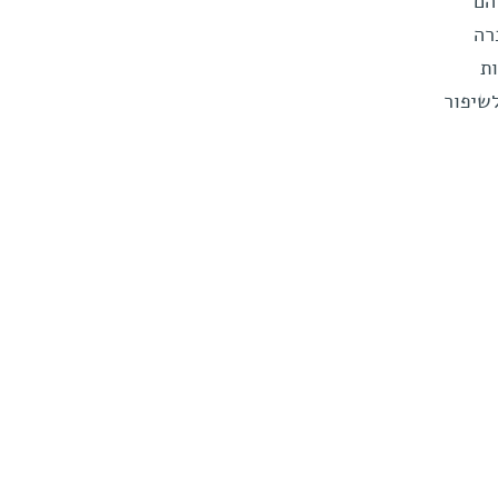
הם
רה
ת
שיפור