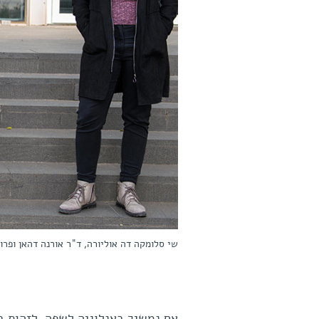
שי סלומקה דה אוליורה, ד"ר אורנה דהאן ופרופ
אם נמשיך באנלוגיה לשפה, לזהות ב