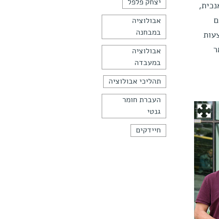
יצחק פלפל
כית,
ם
אבולוציה
במבחנה
עות
ר
אבולוציה
במעבדה
תהליכי אבולוציה
העברת חומר
גנטי
חיידקים