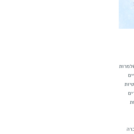
שלמרות
ים
טיות
ים
ת
רה