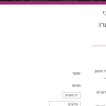
י
רו
ז חמצן
שתף
תגיות
ענים
דן תופיק
מדעים