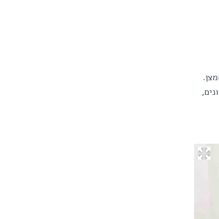
צן.
נים,