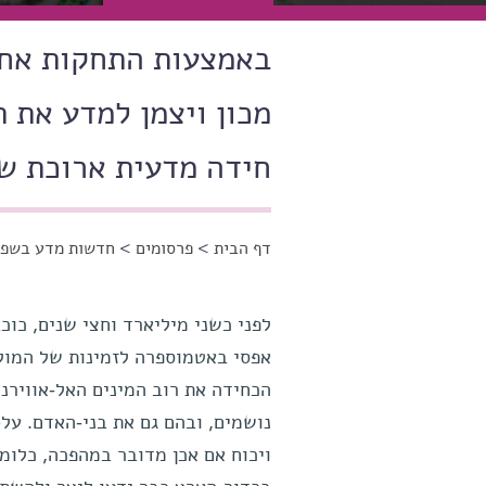
באמצעות התחקות אחר
מכון ויצמן למדע את 
חידה מדעית ארוכת ש
דף הבית
>
פרסומים
>
חדשות מדע בשפה
הינך נמצא כאן
לפני כשני מיליארד וחצי שנים, כוכ
אפסי באטמוספרה לזמינות של המולק
הכחידה את רוב המינים האל-אווירני
נושמים, ובהם גם את בני-האדם. על
ויכוח אם אכן מדובר במהפכה, כלומר