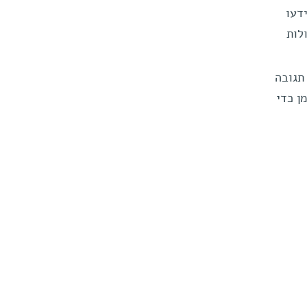
דעו
לות
תגובה
ן כדי