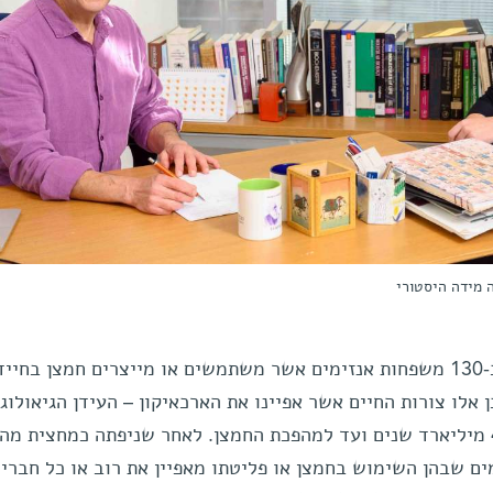
ה מידה היסטורי
תחילה יצרה יבלונסקה רשימה של כ-130 משפחות אנזימים אשר משתמשים או מייצרים חמצן בחי
 אלו צורות החיים אשר אפיינו את הארכאיקון – העידן הגיאולוגי
הופעת החיים בכדור-הארץ לפני כ-4 מיליארד שנים ועד למהפכת החמצן. לאחר שניפתה כמחצית מה
ם שבהן השימוש בחמצן או פליטתו מאפיין את רוב או כל חברי