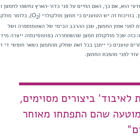
דעי הוא, אם כך, האם החיים על פני כדור-הארץ נחשפו לחמצן וי
וויכוח זה יש הטוענים כי חמצן מולקולרי (O
), כלומר מולקו
2
ות לפני אסון החמצן, שכן ההרכב הכימי של האטמוספרה ושל
ה כזה שכל מולקולת חמצן שהשתחררה בפוטוסינתזה ייצרה מיד 
רים טוענים כי ייתכן בכל זאת שחלק מהחמצן נשאר חופשי די זמ
עוד לפני מהפכת החמצן.
ת לאיבוד' ביצורים מסוימים,
מוטעה שהם התפתחו מאוחר
ם"