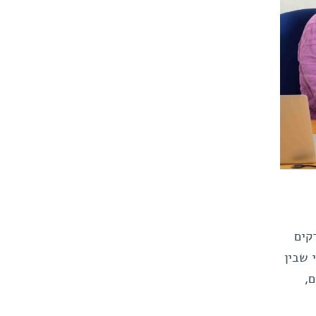
ידקים
 שבין
ם,