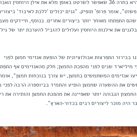
המשפחה. מבין המשפחות הנותרות היא בחרה 36 שאפשר לשרטט באופן מלא את אילן היוחסין ה
שוט", אומר פרופ' תופיק. "גנים יכולים 'ללכת לאיבוד' ביצורים
שהם התפתחו מאוחר יותר ביצורים אחרים. בנוסף, חיידקים מעב
בלגנים את אילנות היוחסין ועלולים להוביל להערכת יתר של גיל
גו בבירור התפרצות אבולוציונית של הופעת אנזימי חמצן לפני
 מיליארד שנים לפני מהפכת החמצן; חלק מהאנזימים אף התפתח
יעו אנזימים המשתמשים בחמצן, יש צורך בנוכחות חמצן", אומר 
שים את ההשערה שחמצן הופיע והתמיד בביוספרה הרבה לפני 
החמצון הגבוהה יותר שאפיינה את מהפכת החמצן והותירה את ר
ר היה מוכר ליצורים רבים בכדור-הארץ".