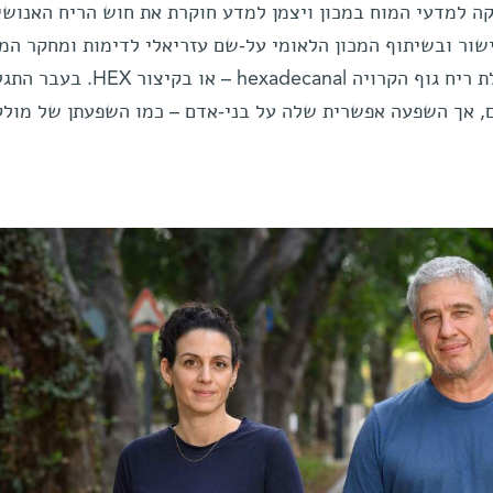
 למדעי המוח במכון ויצמן למדע חוקרת את חוש הריח האנושי
שור ובשיתוף המכון הלאומי על-שם עזריאלי לדימות ומחקר המ
האנושי, התמקדו המדענים במולקולת ריח גוף הקרויה hexadecanal – או
ם, אך השפעה אפשרית שלה על בני-אדם – כמו השפעתן של מולק