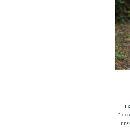
צרו
ובה",
שתתפים – שמחציתם