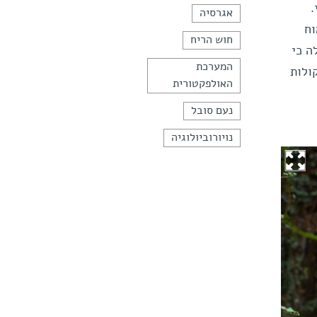
.
אגרסיה
וח
חוש הריח
 בקיצור HEX. בעבר התגלה כי
המערכת
ולות
האולפקטורית
נעם סובל
נויורוביולוגיה