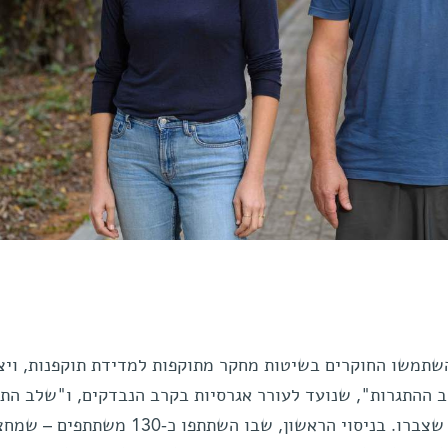
 לבדוק את ההשפעה של HEX, השתמשו החוקרים בשיטות מחקר מתוקפות למדידת תוקפנות, וי
ההתגרות", שנועד לעורר אגרסיות בקרב הנבדקים, ו"שלב התג
שבו הם הורשו לפרוק את האגרסיות שצברו. בניסוי הראשון, שבו השתתפו כ-130 מ