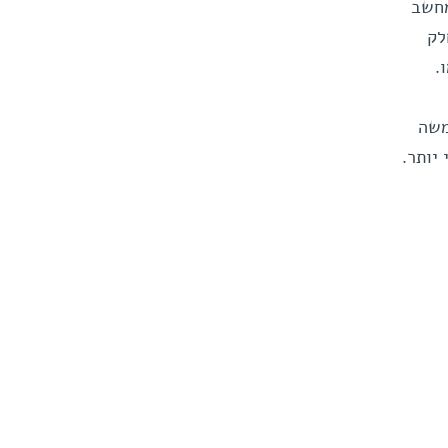
מחשב
לק
.
משה
יותר.