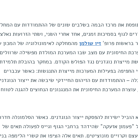
ופסת את מרכז הבמה בשלבים שונים של ההתמודדות עם המחלה
ים לגוף בסמיכות זמנים, אחד אחרי השני, ושתי הזרועות נאלצו
ר בראשות פרופ'
זיו שולמן
מהמחלקה לאימונולוגיה של המכון 
כת החיסונית עם מצב שבו המערכת המולדת מפשילה שרוולים 
ת מייצרת נוגדנים נגד הפולש הקודם. במחקר בהובלת תלמידת
י החפיפה בפעילות המערכות מייצרת התנגשות: כאשר עכברים
 – ההתמודדות עם הזיהום החיידקי שיבשה את ייצור הנוגדני
, עוצרת המערכת החיסונית את המנגנונים הנחוצים להגנה לטווח 
א הוביל ישירות להפסקת ייצור הנוגדנים. כאשר הסלמונלה חדרה
"פעמון אזעקה" שהידהד ברחבי הגוף וגייס לפעולה תאים של
 וקרויים מונוציטים. תאים אלה הציפו את קשרי הלימפה בניס