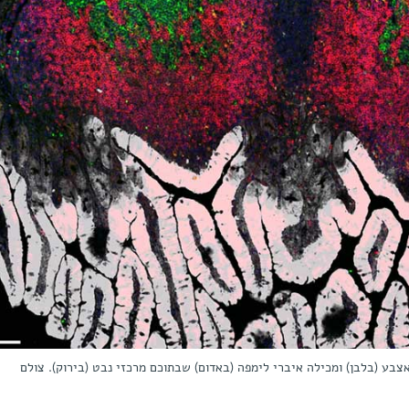
בע (בלבן) ומכילה איברי לימפה (באדום) שבתוכם מרכזי נבט (בירוק). צולם