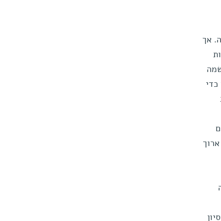
. אך
ת
שמה
כדי
ם
ארוך
יון