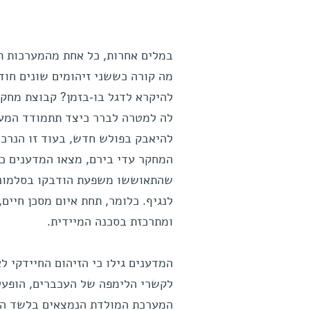
במלים אחרות, כל אחת מהמערכות ת
מה קורה כששני זיהומים שונים חודר
להיקרא לדגל בו-בזמן? קבוצת מחק
לה למטרה לברר כיצד תתמודד המער
להיאבק בפולש חדש, בעוד זו הנרכש
המחקר עדי בירם, מצאו המדענים כ
שהתאוששו משפעת הודבקו בסלמונלה
לנגיף. כלומר, תחת איום מסכן חיים
ומתרכזת בסכנה המיידית.
המדענים גילו כי הזיהום החיידקי ל
לקשרי הלימפה של העכברים, הופעל 
המערכת המולדת הנמצאים בלשד העצם