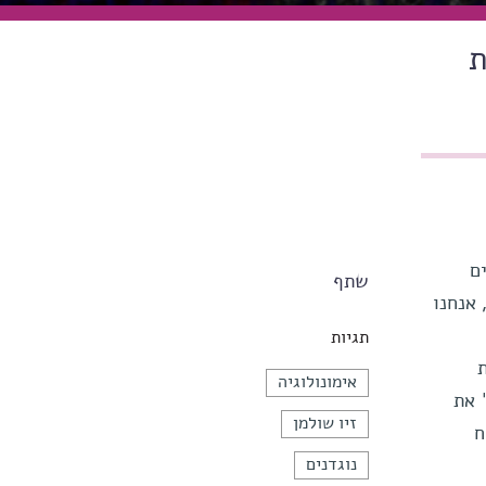
ת
ם
שתף
 אנחנו
תגיות
אימונולוגיה
 את
זיו שולמן
ח
נוגדנים