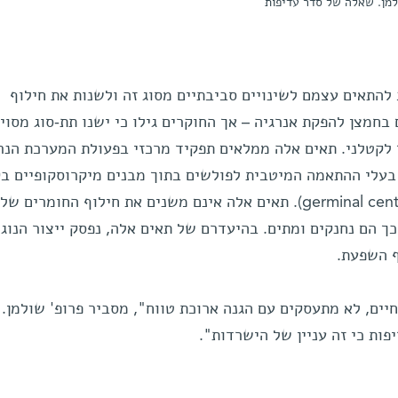
ולמן. שאלה של סדר עדיפות
 להתאים עצמם לשינויים סביבתיים מסוג זה ולשנות את חילוף
בחמצן להפקת אנרגיה – אך החוקרים גילו כי ישנו תת-סוג מסוי
ופך לקטלני. תאים אלה ממלאים תפקיד מרכזי בפעולת המערכת הנ
 בעלי ההתאמה המיטבית לפולשים בתוך מבנים מיקרוסקופיים ב
הלימפה הקרויים "מרכזי נבט" (germinal centers). תאים אלה אינם משנים את חילוף החומרים 
ך הם נחנקים ומתים. בהיעדרם של תאים אלה, נפסק ייצור הנוגד
ף השפעת.
יים, לא מתעסקים עם הגנה ארוכת טווח", מסביר פרופ' שולמן.
ות כי זה עניין של הישרדות".