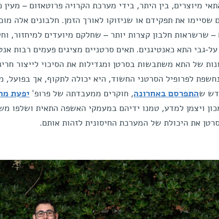
אי מיוצרים, בין היתר, בידי מערכת הקרויה פרוטאזום – מעין פ
שסיימו את תפקידם או שניזוקו לאורך הזמן. חלבונים אלה מוכ
– שרשראות חלבון קצרות יותר – שחלקם מיועדים למיחזור, וח
על-גבי התא כאנטיגנים. תאים סרטניים מציגים פעמים רבות אנט
ות של התא משתבשות בסרטן ומגדילות את הסיכוי לייצור חריג
חשפת לפרופיל הסרטני החשוד, היא יכולה לתקוף, אך בפועל, מ
דש ש
התפרסם באחרונה
, חוקרים ממעבדתה של פרופ'
יפעת מר
כון ויצמן למדע, טמנו ידיהם במעמקי האשפה התאית ושלפו מש
טן את היכולת של המערכת החיסונית לזהות אותם.