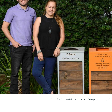
 יפעת מרבל ואהרון ג'אביט. מחטטים בפחים