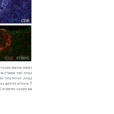
גבוהה (טור שמאלי) או 
גבוהה, הגידול גדול יות
T שיכולים להילחם בגי
את התגובה החיסונית (ש