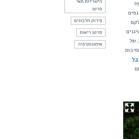
הישרדות תאי
ח
סרטן
נסים
פירוק חלבונים
לקם
יגנים
סרטן ריאות
 של
אימונותרפיה
סיבות
בל
ם