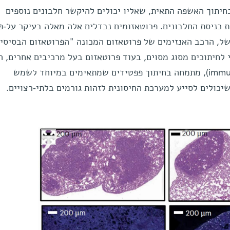
יתוך האשפה התאית, שאליו יכולים להיקשר חלבונים נוספים
כניסת החלבונים. פרוטאזומים נבדלים אלה מאלה בעיקר על-פ
ל, הרכב האנזימים של פרוטאזום המכונה "הפרוטאזום הבסיסי
constitutive pr) אחראי לחיתוכים מסוג מסוים, בעוד פרוטאזום בעל מרכיבים אחרים,
אימונו-פרוטאזום (immunoproteasome), מתמחה בחיתוך פפטידים שמתאימים במיוחד לשמש
שיכולים לסייע למערכת החיסונית לזהות גורמים בלתי-רצויים.