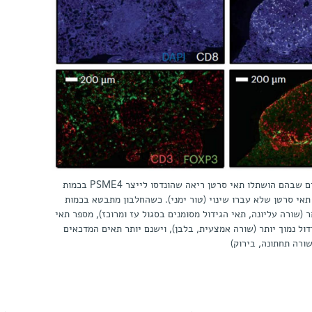
רקמות שהוצאו מעכברים שבהם הושתלו תאי סרטן ריאה שהונדסו לייצר PSME4 בכמות
תאי סרטן שלא עברו שינוי (טור ימני). כשהחלבון מתבטא בכמות
ר (שורה עליונה, תאי הגידול מסומנים בסגול עז ומרוכז), מספר תאי
דול נמוך יותר (שורה אמצעית, בלבן), וישנם יותר תאים המדכאים
ורה תחתונה, בירוק)