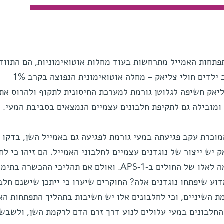
תחות האמייל מתרחשות בעוד מחלות אוטואימוניות, הם התוודע
שתופעה דומה מאוד קיימת גם בקרב ילדים חולי צליאק – מחלה אוטואימונית הנפוצה בקרב 1%
יאק חשיפה לגלוטן גורמת למערכת החיסונית לתקוף ולהרוס את
מובילה גם לתקיפת חלבונים עצמיים הנמצאים בסביבת המעי.
מוכרת עקב פגיעתה במעי גורמת לפגיעה גם באמייל השן, בדקו
 יש ייצור של נוגדנים עצמיים לחלבוני האמייל. הם זיהו כי לח
ניכר מהם יש נוגדנים עצמיים, בדומה לאלו של החולים ב-APS-1. ואולם אם תהליכי ההכש
דוע שיפתחו נוגדנים אלה? החוקרים שיערו כי ייתכן שישנם חלב
ת השיניים, וכי לחלבונים אלו יש חשיבות בתהליך התפתחות האמ
 החלבונים במעי עלולים לנוע דרך זרם הדם לרקמת השן, ולשבש