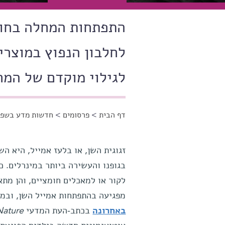
התפתחות המחלה בחול
לחלבון הנפוץ במוצרי
לגילוי מוקדם של המח
דף הבית
>
פרסומים
>
חדשות מדע בשפה
הינך נמצא כאן
זגוגית השן, או בלעז אמייל, היא 
בגופנו והעשירה ביותר במינרלים. כ
לקור או למאכלים חומציים, והן מת
מפגיעה בהתפתחות אמייל השן, ובמ
באחרונה
בכתב-העת המדעי
Nature