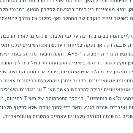
בהתפתחות אמייל השן. מחלה זו שכיחה בקרב חולים בתסמונת ג
ק, והיא מאופיינת בין היתר ברגישות לחלבון הנפוץ במוצרי חלב
 לאפשר גילוי מוקדם של המחלה ואף לסלול את הדרך למניעתה
רליים המורכבים בהדרגה על גבי חלבוני פיגומים. לאחר הרכבת
ת שכבה דקה אך חזקה במיוחד העוטפת את השיניים שלנו ומגינ
עליהן. בקרב מרבית החולים בתסמונת גנטית נדירה המכונה APS-1 זוהתה תופעה מוזרה: בע
ן תקין לגמרי, דווקא בשיניים הקבועות חל כשל בתהליך התפתח
מכיוון שחולי APS-1 סובלים ממגוון של מחלות אוטואימוניות, פרופ' אברמסון וקבוצתו ש
תסמונת אוטואימונית, כלומר ייתכן שהמערכת החיסונית עצמה הי
שתוקפת את האמייל המתפתח. מחלה אוטואימונית יכולה להתרחש כאשר תאי T או 
חיסונית נגד הגוף עצמו. על מנת להימנע מ"אש כוחותינו", במהלך התפת
 ואיברים שונים בגוף, וזאת כדי לחנך אותם שלא לתקוף חלבונ