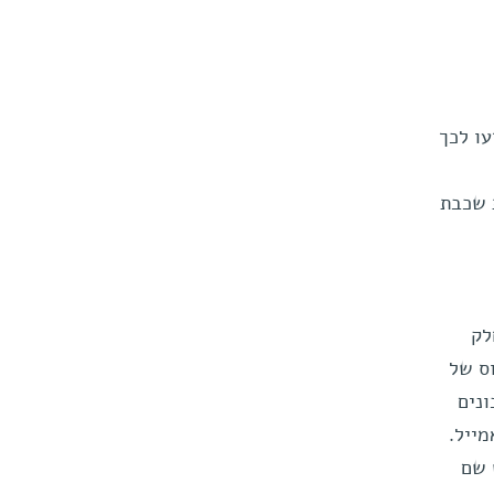
ו לכך
 שכבת
לק
רה בתימוס של
ונים
ייל.
 שם