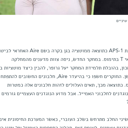
שיניים
חינוך זה משתבש בחולים עם תסמונת APS-1 כתוצאה ממוטציה בגן בקרה בשם e
אותם חלבונים עצמיים המוצגים לתאי T בתימוס. במחקר החדש, ניסה צוות מדענים מהמחלקה
מובילות לכשל בהתפתחות אמייל השן. החוקרים חשפו כי בהיעדר Aire, חלבונים החשובים להת
נם מוצגים לתאי T בתימוס. כתוצאה מכך, תאים העלולים לזהות חלבונים אלה כמטרות
גדנים לחלבוני האמייל. אבל מדוע הנוגדנים העצמיים גורמים נ
יני החלב מתרחש בשלב העוברי, כאשר המערכת החיסונית אינ
נוגדנים עצמיים. לעומת זאת, תהליך התפתחות האמייל של שיני ה