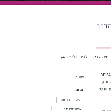
הדרך
נפוצה בקרב ילדים חולי צליאק
ביותר
שתף
חום,
 סובל
תגיות
יעקב אברמסון
אימונולוגיה