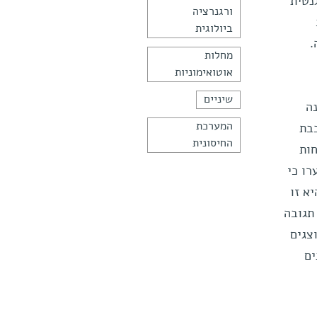
נטית
ורגנרציה
ביולוגית
.
מחלות
אוטואימוניות
שיניים
ה
המערכת
וד ששכבת
החיסונית
ות
יערו כי
א זו
נוגדנים מפעילים תגובה
חותם של תאי T בתימוס, מוצגים
ים