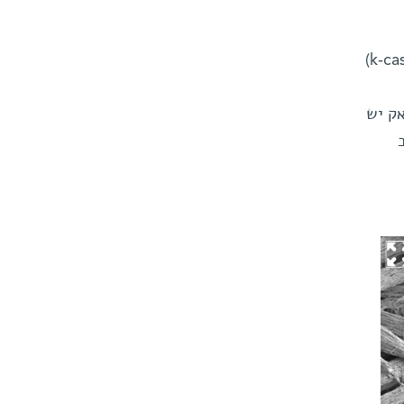
מכיוון שחולי צליאק רבים מפתחים רגישות לחלב פרה, החוקרים התמקדו בחלבון קאפה-קאזאין (k-casein)
אק יש