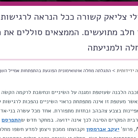
י צליאק קשורה ככל הנראה לרגישות
 חלב מתועשים. הממצאים סוללים את 
לה ולמניעתה
 ידידותית
> התגלתה מחלה אוטואימונית הפוגעת בהתפתחות אמייל השן ו
השכבה הלבנה שעוטפת ומגנה על השיניים ונחשבת לרקמה הקשה 
אשר מעטפת זו אינה מתפתחת כראוי השיניים נהפכות לרגישות ל
אפיינות בצבע צהבהב ובחזות מתפוררת. אחד מכל עשרה בני-אדם
רבית המקרים הסיבה לכך אינה ידועה. במחקר חדש ש
התפרסם
, פרופ'
יעקב אברמסון
וקבוצתו ממכון ויצמן למדע חשפו מחלה