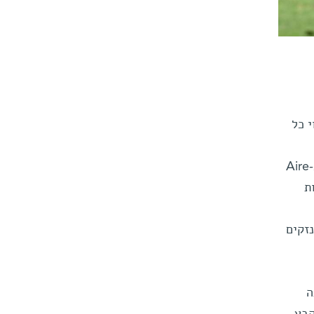
Air האחראי לביטוי כל
לאימונולוגיה ורגנרציה ביולוגית במכון, בהובלת תלמידת המחקר יעל גרופר, להבין כיצד מוטציות ב-Aire
פתחות
זקים
ה
קבע