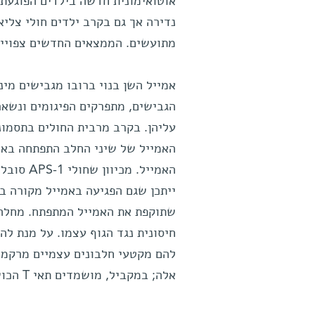
אוטואימונית חדשה בילדים הפוגעת 
נדירה אך גם בקרב ילדים חולי צליא
מתועשים. הממצאים החדשים צפויים
אמייל השן בנוי ברובו מגבישים מינ
הגבישים, מתפרקים הפיגומים ונשאר
האמייל של שיני החלב התפתחה באופ
האמייל. 
ייתכן שגם הפגיעה באמייל מקורה ב
להם מקטעי חלבונים עצמיים מרקמות
אלה; במקביל, מושמדים תאי T הכושלים במשימה ומזהים חלבונים עצמיים כמטרות פוטנציאליות.