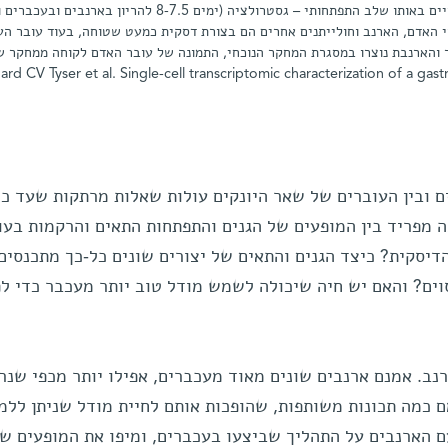
עוברי עכבר, ארנב ואדם (מימין לשמאל) המצויים באותו שלב התפתחותי – גסטרולציה (ימים 8-7.5 להריון
עוברי האדם, הארנב וחולייתנים אחרים הם בצורת דסקית כמעט שטוחה, בעוד עובר ה
ר והארנבת נוצרו במסגרת המחקר הנוכחי, התמונה של עובר האדם לקוחה ממחקר 
ard CV Tyser et al. Single-cell transcriptomic characterization of a gastrul
ים ובין העוברים של שאר היונקים עולות שאלות מרתקות שעד כה
 מפריד בין המופעים של הגנים והתפתחות התאים והרקמות בעו
דיסקית? כיצד הגנים והתאים של יצורים שונים כל-כך מתכנסים
ים? והאם יש חיה שיכולה לשמש מודל טוב יותר מעכבר כדי לפ
נב. אמנם ארנבים שונים מאוד מעכברים, אפילו יותר מכפי שנר
ם כמה תכונות משותפות, שהופכות אותם לחיית מודל שניתן ללמ
ם הארנבים על התהליך שביצעו בעכברים, ומיפו את המופעים ש