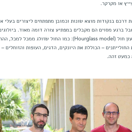
ייץ או מקרקר.
 דרכם בנקודות מוצא שונות וכמובן מתפתחים ליצורים בעלי אי
 אבל ברגע מסוים הם מקבלים במפתיע צורה דומה מאוד. ביולוגים
מתארים זאת באמצעות דימוי של שעון חול (Hourglass model): כמו החול שזולג ממכל 
חולייתנים – הכוללת את היונקים, הדגים, העופות והזוחלים –
 כמעט זהה.