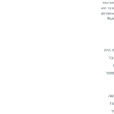
 בארנבים ובעכברים וסביבות
עכבר הוא
שהתפרסם
Rich
 היה
בר
תור
אה
וד
ל