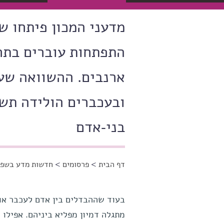
מדעני המכון פיתחו 
התפתחות עוברים בתח
ארנבים. ההשוואה שער
ובעכברים הולידה תשו
בני-אדם
דף הבית
>
פרסומים
>
חדשות מדע בשפה
הינך נמצא כאן
בעוד שההבדלים בין אדם לעכבר או ל
מתגלה דמיון מפליא ביניהם. אפילו