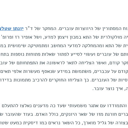
ח המסתורין של היווצרות עוברים. המחקר של ד"ר
יונתן שטלצ
 מולקולרית של התא במכון ויצמן למדע, ושל אופיר רז ופרופ'
ית של התא ומהמחלקה למדעי המחשב ומתמטיקה שימושית במכו
 של עוברים ועשוי לסייע לפתור שאלות פתוחות נוספות בתחו
קר קודם, ואשר הצליחה לתאר לראשונה את התפתחותם של עובר
קודם על עכברים, משתמשת במידע שנאסף מעשרות אלפי תאים
סיות של העוברים. כך הצליחו החוקרים להרכיב מתמונות בדידות
איך נוצר עובר.
 והתמודדו עם אתגר משמעותי שעד כה מדענים נאלצו להתעלם מ
ים חורגת מזו של שאר היונקים, כולל האדם. בעוד שהעובר ש
ורה של גליל מוארך, כל השאר נראים כמו דיסקית כמעט שטוח