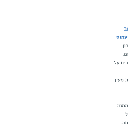
ר
עמוס
ן –
ם.
ים על
 מעין
מנו:
ל
ה.