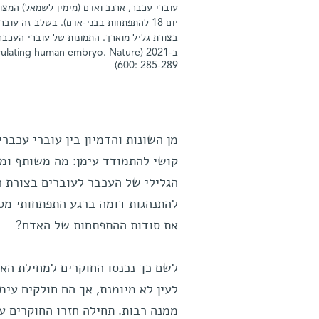
יום 18 להתפתחות בבני-אדם). בשלב זה 
בצורת גליל מוארך. התמונות של עוברי העכב
ב-2021 (ating human embryo. Nature
600: 285-289)
מן השונות והדמיון בין עוברי עכבר
קושי להתמודד עימן: מה משותף ומה
הגלילי של העכבר לעוברים בצורת ה
להתנהגות דומה ברגע התפתחותי מסו
את סודות ההתפתחות של האדם?
לשם כך נכנסו החוקרים למחילת האר
לעין לא מיומנת, אך הם חולקים עימ
ממנה רבות. תחילה חזרו החוקרים ע