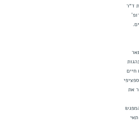
 ד״ר
ופ'
י החיים.
אר
הגות
חיים
ספציפי
גרום לשיפור בביצועים של תאי T ותגביר את
וסק בתהליכים שמתחוללים בתאי T לאחר המפגש
תאי