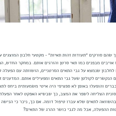
 בכך שהם סורקים ״תעודות זהות תאיות״ - מקטעי חלבון המוצגים ע
 אויבים מבפנים כמו תאי סרטן והורגים אותם. במחקר החדש, ה
על ידי חשיפתם לחלבון שנמצא על גבי התאים הסרטניים, הושוותה עם הפעלה 
 הנקשרים לקולטן שעל גבי התאים ומפעילים אותם. המדענים זי
תאי T שנדגמו מעכברים והופעלו באופן לא ספציפי היה איטי משמעותית ביחס לת
יסונית הצליחה לשפר את המצב, כך שבשיא האפקט לאחר הפעלת
ם גדלה פי 3 עד 5 יותר, בהשוואה לתאים שלא עברו טיפול דומה. אם כך, ניכר כי הנישה
ות ההפעלה, אבל מה לגבי כושר ההרג של התאים?