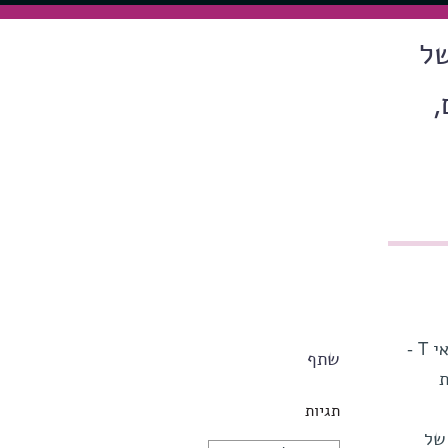
של
,
אימונותרפיה תאית היא גישה מובילה לטיפול בסרטן המגייסת את ה״לוחמים״ של מערכת החיסון - תאי T -
שתף
ות
תגיות
של