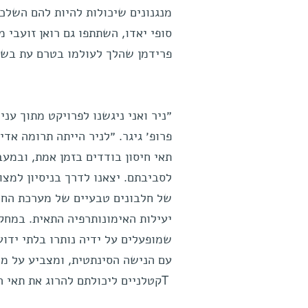
מנגנונים שיכולות להיות להם השלכ
סופי יאדו, השתתפו גם רואן זועבי מ
״ניר ואני ניגשנו לפרויקט מתוך ע
פרופ׳ גיגר. ״לניר הייתה תרומה אד
תאי חיסון בודדים בזמן אמת, ובמעב
לסביבתם. יצאנו לדרך בניסיון למצו
יעילות האימונותרפיה התאית. במחקר
עם הנישה הסינתטית, ומצביע על מנג
Tקטלניים ליכולתם להרוג את תאי המטרה הסרטניים״.