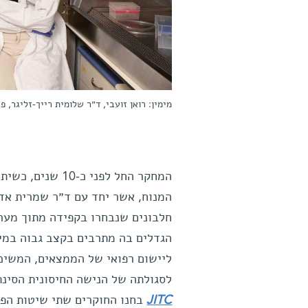
מימין: רואן זועבי, ד״ר שלומית רייך-זליגר, פר
המחקר החל לפני כ-10 שנים, כשיתוף פעולה בין שניים ממדעני המכון, פרופ׳
המנוח, אשר יחד עם ד״ר שמרית אדו
הגדלים בה מתרבים בקצב גבוה במיו
ליישום רפואי של הממצאים, המשיכו
לסגולתה של הנישה החיסונית הסינת
JITC