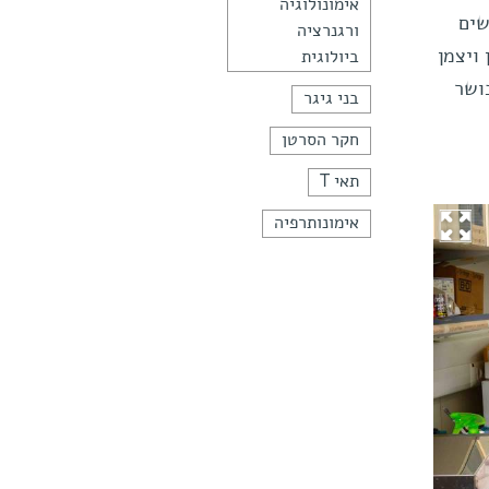
אימונולוגיה
שים
ורגנרציה
 ויצמן
ביולוגית
 של כושר
בני גיגר
חקר הסרטן
תאי T
אימונותרפיה