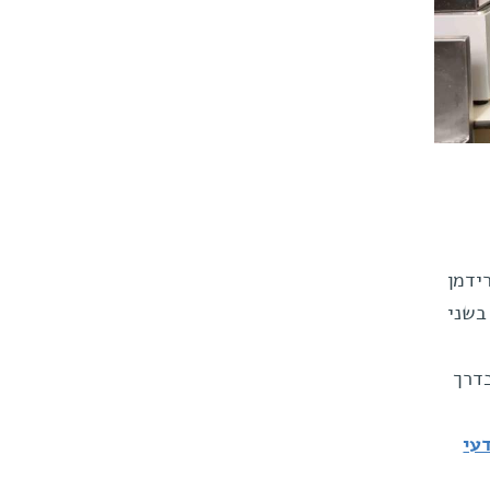
רידמן
בשני
בדרך
עי