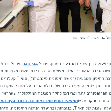
ופ' בני גיגר וד״ר סופי יאדו
בני גיגר
ופרופ׳ ניר פ
טלר-ליבר הראו כי כאשר מצפים סביבת גידול תאים מלאכותית 
חלבונים שנבחרו בקפידה מתוך מערכת החיסון הטבעית (״נישה חיסונית סינתטית״), תאי T קטלניים
חד, תוך שמירה ואף הגברה של יכולת ההרג. על מנת להתקדם 
 הפרופסורים גיגר ופרידמן לחקר המנגנון המולקולרי שאחראי
טית. במחקר זה ש
ממצאיו התפרסמו באחרונה בכתב-העת המד
בחנו החוקרים שתי שיטות הפעלה שונות של תאי T, בנוכחות ובהיעדר הנישה החיסונית, וזיהו