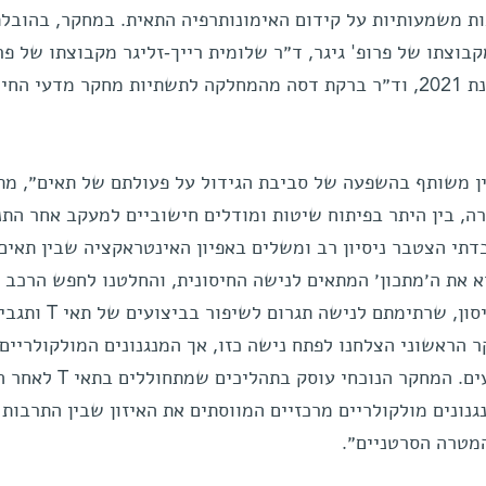
ות משמעותיות על קידום האימונותרפיה התאית. במחקר, בהובלת
קבוצתו של פרופ' גיגר, ד״ר שלומית רייך-זליגר מקבוצתו של פר
פרידמן שהלך לעולמו בטרם עת בשנת 2021, וד״ר ברקת דסה מהמחלקה לתשתיות מחקר מדע
ניין משותף בהשפעה של סביבת הגידול על פעולתם של תאים״, מת
ירה, בין היתר בפיתוח שיטות ומודלים חישוביים למעקב אחר התנ
דתי הצטבר ניסיון רב ומשלים באפיון האינטראקציה שבין תאים 
א את ה׳מתכון׳ המתאים לנישה החיסונית, והחלטנו לחפש הרכב 
של חלבונים טבעיים של מערכת החיסון, שרתימתם לנישה ת
 הראשוני הצלחנו לפתח נישה כזו, אך המנגנונים המולקולריים
שמופעלים על ידיה נותרו בלתי ידועים. המחקר הנוכחי ע
נונים מולקולריים מרכזיים המווסתים את האיזון שבין התרבות 