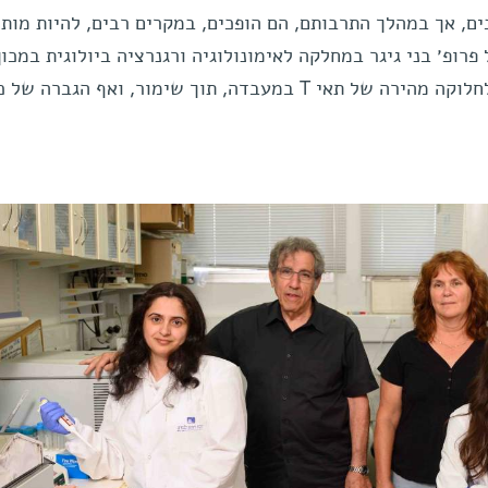
 רבים, אך במהלך התרבותם, הם הופכים, במקרים רבים, להיות מות
רופ׳ בני גיגר במחלקה לאימונולוגיה ורגנרציה ביולוגית במכון
למדע פותחה גישה חדשה שגורמת לחלוקה מהירה של תאי T במעבדה, תוך שימור, ואף הגברה