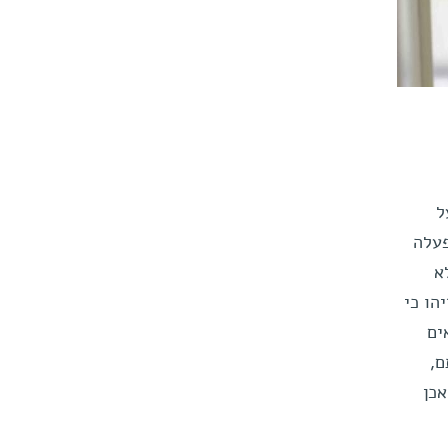
ל
פעלה
לא
הו כי
אים
ם,
 אכן