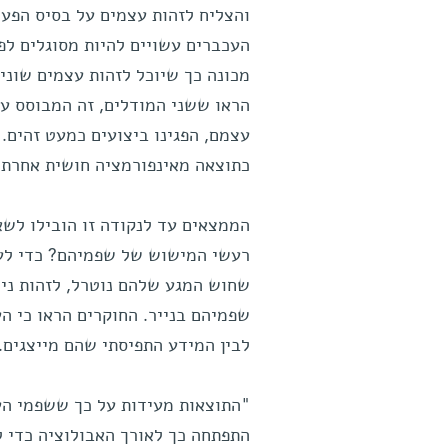
והצליח לזהות עצמים על בסיס הפעי
העכברים עשויים להיות מסוגלים לפ
מכונה כך שיוכל לזהות עצמים שונ
הראו ששני המודלים, זה המבוסס ע
עצמם, הפגינו ביצועים כמעט זהים.
כתוצאה מאינפורמציה חושית אחרת,
הממצאים עד לנקודה זו הובילו לש
רעשי המישוש של שפמיהם? כדי לענו
שחוש המגע שלהם נוטרל, לזהות ניי
שפמיהם בנייר. החוקרים הראו כי הע
לבין המידע התפיסתי שהם מייצגים.
"התוצאות מעידות על כך ששפמי הע
התפתחה כך לאורך האבולוציה כדי לס