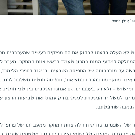
ופ' אילן למפל
ש לא העלה בדעתו לבדוק אם הם מפיקים רעשים שהעכברים מסו
חלקה למדעי המוח במכון שעמד בראש צוות המחקר. מעבר ל
שה על מורכבותה של התפיסה הטבעית. בניגוד לספרי הלימוד,
אינה מתקיימת בהכרח במציאות, ותפיסה חושית משלבת לרוב ב
ומישוש – ולא רק בעכברים. גם אנחנו משלבים בין שני חושים 
מיינו למשל יד הנשלחת לגשש בתיק עמוס ואת שביעות הרצון ע
הבמבה שחיפשתם.
ר של השפמים, נדרש תחילה צוות המחקר ממעבדתו של פרופ' ל
ה מהזזתם המהירה של שפמי העכברים כנגד משטחים שונים, כמו