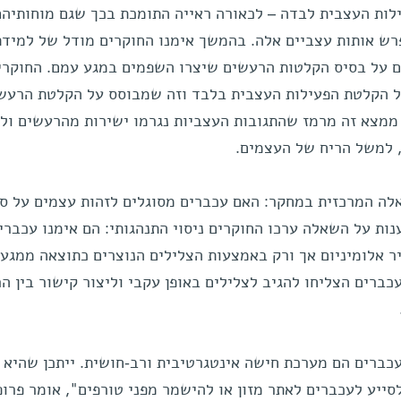
לות העצבית לבדה – לכאורה ראייה התומכת בכך שגם מוחותיה
רש אותות עצביים אלה. בהמשך אימנו החוקרים מודל של למידת
ים על בסיס הקלטות הרעשים שיצרו השפמים במגע עמם. החוקרי
ל הקלטת הפעילות העצבית בלבד וזה שמבוסס על הקלטת הרעש
 ממצא זה מרמז שהתגובות העצביות נגרמו ישירות מהרעשים ול
 למשל הריח של העצמים.
אלה המרכזית במחקר: האם עכברים מסוגלים לזהות עצמים על ס
ת על השאלה ערכו החוקרים ניסוי התנהגותי: הם אימנו עכברי
ר אלומיניום אך ורק באמצעות הצלילים הנוצרים כתוצאה ממגע
כברים הצליחו להגיב לצלילים באופן עקבי וליצור קישור בין ה
כברים הם מערכת חישה אינטגרטיבית ורב-חושית. ייתכן שהיא
ייע לעכברים לאתר מזון או להישמר מפני טורפים", אומר פרופ