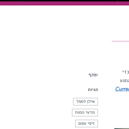
די
שתף
מגע
Curre
תגיות
אילן למפל
מדעי המוח
זיפי שפם