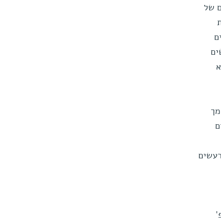
ם של
ם
ים
א
מך
ם
רעשים
'