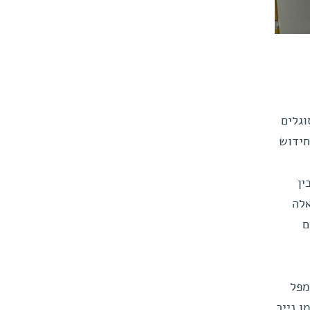
גלים
חידוש
ין
אלה
ם
מפל
 נייר