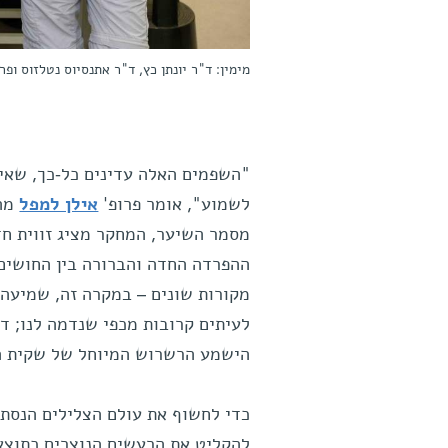
מימין: ד"ר יונתן כץ, ד"ר אתנסיוס נטלזוס ופר
"השפמים האלה עדינים כל-כך, שאי
לשמוע", אומר פרופ'
אילן למפל
מהמ
מסמר השיער, המחקר מציג זווית חד
ההפרדה החדה והברורה בין החושים 
מקורות שונים – במקרה זה, שמיעה 
לעיתים קרובות מכפי שנדמה לנו; ד
הישמע הרשרוש המיוחל של שקית 
כדי לחשוף את עולם הצלילים הנסת
להקליט את הרעשים הנוצרים כתוצא