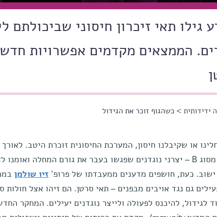
ע גילו תאי זיכרון חיסוני שביכולתם לי
רים. הממצאים מקדמים אפשרויות חדש
ן
 ידידותית
> כשהגוף זוכר את הגידול
נו או שקיבלנו חיסון, המערכת החיסונית זוכרת היטב. לאורך 
נשמרים בקשרי הלימפה תאי זיכרון מסוג B – יצרני נוגדנים שפגשו בעבר את גורם המחלה ואומנו
 ישוב. כעת, חושפים מדענים ממעבדתו של פרופ'
זיו שולמן
במכו
כי ישנם תאי B זיכרון פעילים גם נגד אויבים מבפנים – תאי סרטן. הם זיהו אצל חולות 
 לגידול, להיכנס לפעולה ולייצר נוגדנים יעילים. המחקר החדש