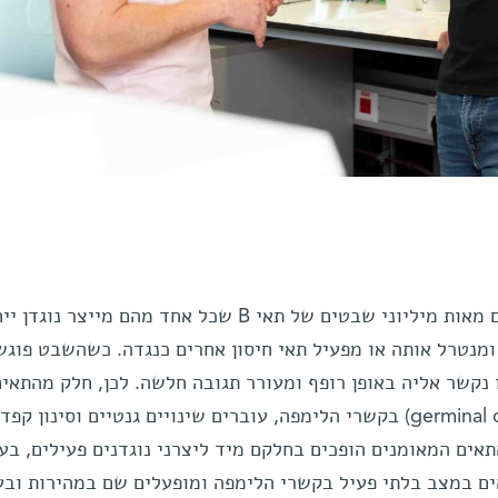
בארסנל של המערכת החיסונית ישנם מאות מיליוני שבטים של תאי B שכל אחד מהם מייצר נו
מנטרל אותה או מפעיל תאי חיסון אחרים כנגדה. כשהשבט פוגש
נקשר אליה באופן רופף ומעורר תגובה חלשה. לכן, חלק מהתאים
נכנסים ל"מחנות אימונים" (germinal centers) בקשרי הלימפה, עוברים שינויים גנטיים וסינון קפ
התאים המאומנים הופכים בחלקם מיד ליצרני נוגדנים פעילים, בע
ים במצב בלתי פעיל בקשרי הלימפה ומופעלים שם במהירות וב