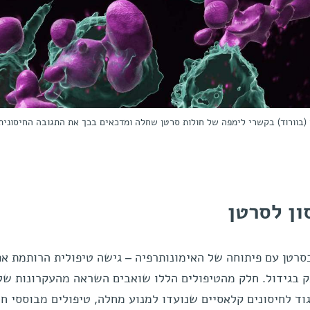
(בירוק) בולעים תאי B שהופעלו (בוורוד) בקשרי לימפה של חולות סרטן שחלה ומדכאים בכך את התגובה החיסונ
ון לסרטן
סרטן עם פיתוחה של האימונותרפיה – גישה טיפולית הרותמת את
 בגידול. חלק מהטיפולים הללו שואבים השראה מהעקרונות של
גוד לחיסונים קלאסיים שנועדו למנוע מחלה, טיפולים מבוססי חי