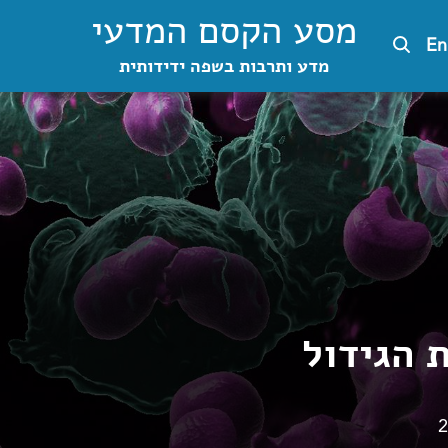
מסע הקסם המדעי
En
מדע ותרבות בשפה ידידותית
 הגידול
2