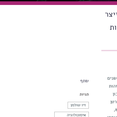
יצר
ות
שנים
שתף
 לזהות
ן
תגיות
סרטן
זיו שולמן
,
אימונולוגיה