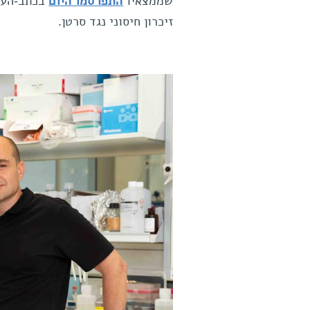
שממצאיו
התפרסמו היום
בכתב-העת
זיכרון חיסוני נגד סרטן.