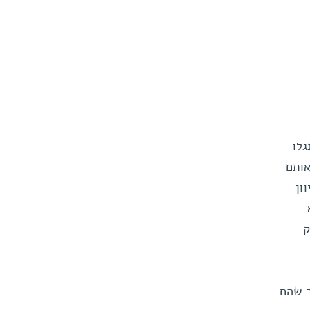
גלו
אותם
ון
ק
ר שהם