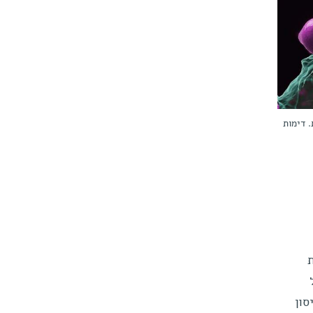
ית. דימות
סון