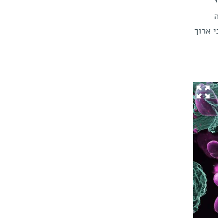
י
ה
י ארוך