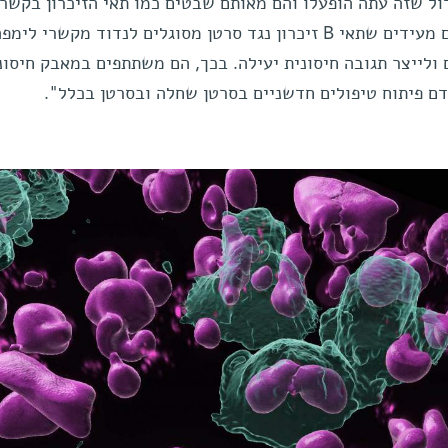
בשמירה. "מצאנו תאי B בגידול שזה עתה הופעלו והם מאותם שבטים כמו תאי הזיכרון בקשר
הלימפה", אומר ד"ר נתן. "הממצאים מעידים שתאי B זיכרון נגד סרטן מסוגלים לנדוד מקשרי לימפ
 ולייצר תגובה חיסונית יעילה. בכך, הם משתתפים במאבק חיסונ
דם פיתוח טיפולים חדשניים בסרטן שחלה ובסרטן בכלל".