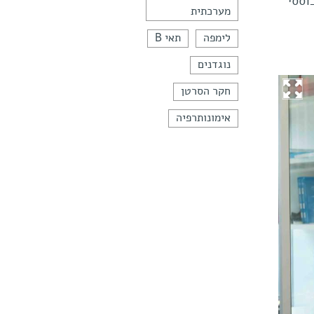
וססי
מערכתית
לימפה
תאי B
נוגדנים
חקר הסרטן
אימונותרפיה