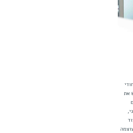
גדן ייחודי
 את
דני,
וד
עוצמה