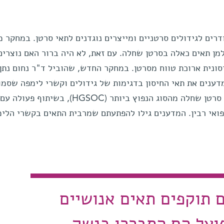
ם האחרונות התברר שתאי B חודרים לגידולים סרטניים ומייצרים נוגדנים לתאי סרטן. במחק
מן תאים כאלה בסרטן שחלה. עם זאת, לא היה ברור האם נוצרים
סונית ארוכת טווח מסרטן. במחקר החדש, שהוביל ד"ר נחום נתן
דענים את תאי החיסון בדגימות של גידולים וקשרי לימפה שסמו
אליהם. הדגימות נאספו מ-11 חולות סרטן שחלה מהסוג הנפוץ ביותר (HGSOC), ב
פואי רבין. המדענים גילו להפתעתם שמרבית התאים בקשרי הלי
 תוקפים תאים אנושיים