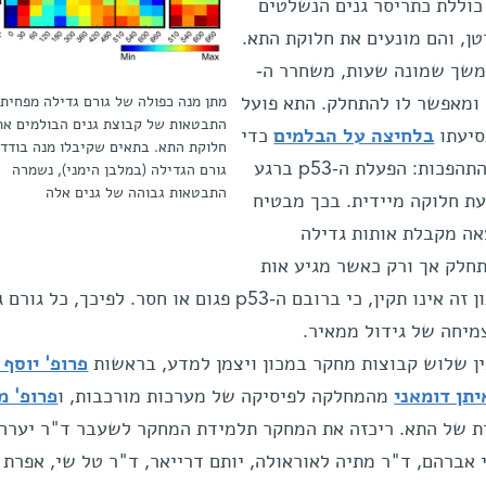
כוללת כתריסר גנים הנשלטים
וי p53, בולם הסרטן, והם מונעים את חלוקת התא.
משך שמונה שעות, משחרר ה-
א, ומאפשר לו להתחלק. התא פועל
מתן מנה כפולה של גורם גדילה מפחית
התבטאות של קבוצת גנים הבולמים את
סיעתו
בלחיצה על הבלמים
כדי
חלוקת התא. בתאים שקיבלו מנה בודד
לייצב את המכונית ולמנוע החלקה והתהפכות: הפעלת ה-p53 ברגע
גורם הגדילה (במלבן הימני), נשמרה
התבטאות גבוהה של גנים אלה
ת חלוקה מיידית. בכך מבטיח
ה מקבלת אותות גדילה
תחלק אך ורק כאשר מגיע אות
ממושך ונחוץ. בתאים סרטניים מנגנון זה אינו תקין, כי ברובם ה-p53 פגום או חסר. לפיכך,
מיחה של גידול ממאיר.
ן שלוש קבוצות מחקר במכון ויצמן למדע, בראשות
פרופ' יוסף 
יתן דומאני
מהמחלקה לפיסיקה של מערכות מורכבות, ו
פרופ' מ
ת של התא. ריכזה את המחקר תלמידת המחקר לשעבר ד"ר יערה 
 אברהם, ד"ר מתיה לאוראולה, יותם דרייאר, ד"ר טל שי, אפרת