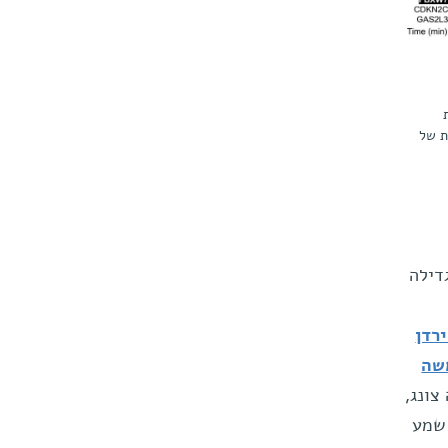
ת של
 כל גורם גדילה
ירדן
שה
צונג,
 שמע