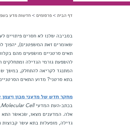
דף הבית
>
פרסומים
>
חדשות מדע בשפה
הינך נמצא כאן
בסביבה שלנו לא חסרים פיתויים לע
שאומרים זאת המשפטנים), יהפוך לפו
תאים סרטניים מושפעים מהם בקלות,
להשפעת גורמי הגדילה ומתחלקים ר
המתנגד לקריאה להתחלק, במשך שמו
בתא סרטני? מדוע התאים הסרטניים
מחקר חדש של מדעני מכון ויצמן 
בכתב-העת המדעי
Molecular Cell
,
אלה. המדענים מצאו, שכאשר התא מ