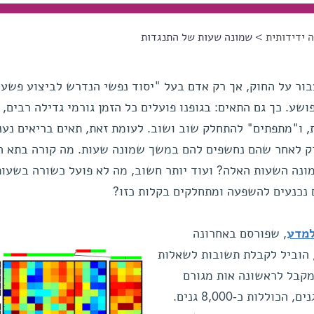
 ידידותית
> שמונה שעות של התנגדות
בור על החוק, אך רק אדם בעל "יסוד נפשי הנדרש לביצוע פשע"
שע. כך גם התאים: בגופנו פועלים כל הזמן גורמי גדילה רבים, 
 ו"מתפתים" להתחלק שוב ושוב. לעומת זאת, תאים בריאים נענ
ק לאחר שהם נחשפים להם במשך שמונה שעות. מה קורה בתא ה
נה השעות האלה? ועוד יותר חשוב, מה לא פועל כשורה בשעות
 נכנעים להשפעה ומתחלקים בקלות כזו?
למדע
, שפורסם באחרונה
 הוביל לקבלת תשובות לשאלות
קבל לראשונה אות מגורם
גדילה, מופעלות בתא עשר קבוצות גנים, הכוללות כ-8,000 גנים.