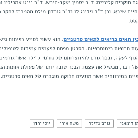
 חוקרים קליניים: ד"ר יסמין יעקב-הירש, ד"ר נינט אמריליו ופ
יים שיבא, וכן ד"ר וילינג לו וד"ר גורדון מילס מהמרכז לחקר 
סס.
ן תאים בריאים לתאים סרטניים
. הוא עשוי לסייע בפיתוח גיש
ת תרופות כימותרפיות. הסרטן מפתח לפעמים עמידות לטיפולים
גוף לעקה, ובכך גורם להיווצרותם של גורמי גדילה אשר גורמים
של דבר, מכשיל את עצמו. הבנה טובה יותר של פעולת אותות הג
יים במירווחים אשר מונעים חלוקה מוגברת של תאים סרטניים.
ן דומאני
גורם גדילה
משה אורן
יוסי ירדן