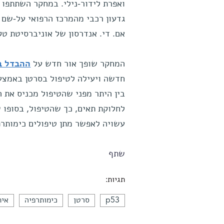
ואפרת לידור-נילי. במחקר השתתפו גם
גדעון רכבי מהמרכז הרפואי על-שם ח
אם. די. אנדרסון של אוניברסיטת טק
המחקר שופך אור חדש על
ההבדל בי
חדשה ויעילה לטיפול בסרטן באמצעו
בין היתר מפני שהטיפול מכניס את ה
לחלוקת תאים, כך שהטיפול, בסופו 
עשויה לאפשר מתן טיפולים כימותרפ
שתף
תגיות:
p53
סרטן
כימותרפיה
אית