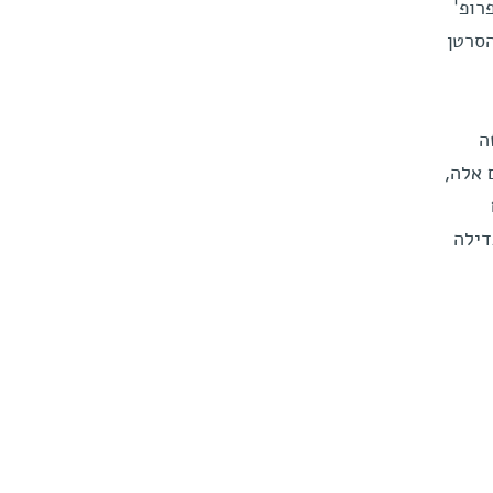
רופ'
הסרטן
ה
 אלה,
דילה