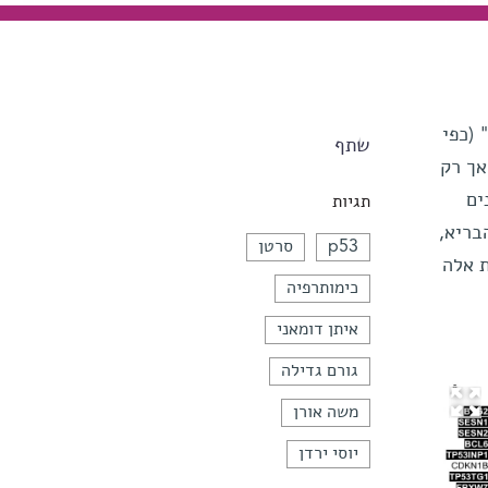
 (כפי
שתף
אך רק
ים
תגיות
בריא,
p53
סרטן
 אלה
כימותרפיה
איתן דומאני
גורם גדילה
משה אורן
יוסי ירדן