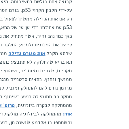
קבוצה אחת בולטת בחשיבותה. היא 
על-ידי חלבון הקר
רק אם אות הגדילה ממשיך לפעול ב
p53 את אחיזתו בדי-אן-אי של הת
כאן כמו נהג זהיר, אשר מתחיל את נ
שהתא מקבל
אות מגורם גדילה
מונע
תא בריא שהחלוקה לא תתבצע כתוצא
מקריים, שגויים ומיותרים, ושהתא י
מזדמן גורם להם להתחלק ומוביל לצ
מחקר רב-תחומי זה בוצע בשיתוף בי
מהמחלקה לבקרה ביולוגית,
פרופ' א
אורן
מהמחלקה לביולוגיה מולקולרי
והשתתפו בו אלדמע שושנה חן, רועי