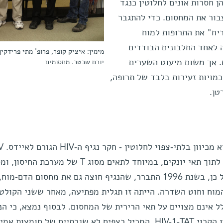
 חסרות אונים לחלוטין כנגד
עבור את המחסום. כדי להתגבר
יח" את התרופות למוח
לאחד החלבונים הבודדים
מימין: איציק קופר, פרופ' מתי פרידקין 
. אך משום מיעוט השערים
יורם שכטר. מחסומים
כמויות זעירות בלבד של תרופה,
טן.
כפי שקורה לעיתים, פתרון 
הוא אלוף החדירה: הוא נכנס בקלות לתוך תאי יונקים, במיוחד לתאים מסוג T של מערכת 
אפילו לנדוד מתא אחד לשני. יתר על כן, בשנת 1996 התברר, שהנגיף חוצה גם את מחסום הדם
וח וחוט השדרה. הייתה זו תגלית מפתיעה, מאחר ששני הקולטנ
עוזרים לנגיף לחדור לתאי T כלל אינם מצויים על תאי הרירית של המחסום. לבסוף נמצא, כי ה
מייצר "פותחן" עבור המחסום: חלבון הקרוי HIV-1-TAT, המכיל רצפים לא שגרתיים של חומצות אמ