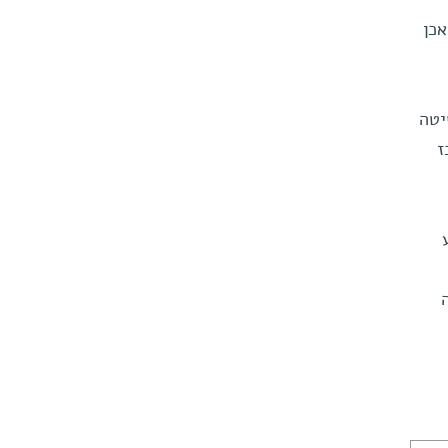
אכן
יטה
ז