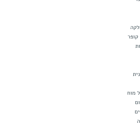
קה
קופר
ת
ית
ל מוח
ם
ם
ה