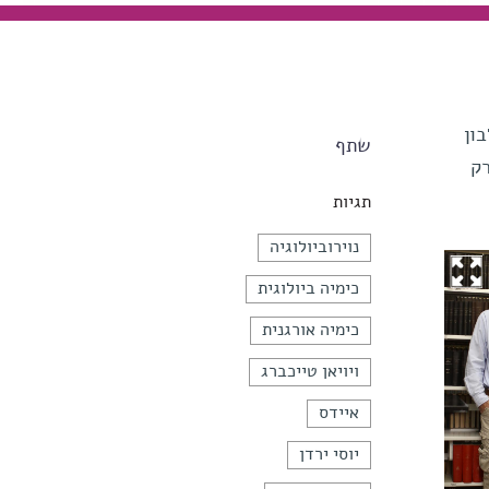
ון
שתף
רק
תגיות
נוירוביולוגיה
כימיה ביולוגית
כימיה אורגנית
ויויאן טייכברג
איידס
יוסי ירדן