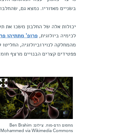
בשניים מאזוריו. נמצא גם, שהחלבו
יכולות אלה של החלבון משכו את תש
לכימיה ביולוגית,
פרופ' מתתיהו פרי
מהמחלקה לנוירוביולוגיה, החליטו
פפטידים קצרים הבנויים מרצף חומצות אמ
מחסום הדם-מוח. צילום: Ben Brahim
Mohammed via Wikimedia Commons