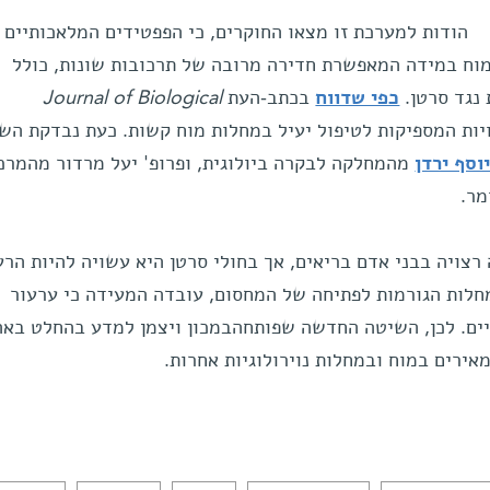
הודות למערכת זו מצאו החוקרים, כי הפפטידים המלאכותיים 
מוח במידה המאפשרת חדירה מרובה של תרכובות שונות, כולל
נגד סרטן.
כפי שדווח
בכתב-העת
Journal of Biological
ות המספיקות לטיפול יעיל במחלות מוח קשות. כעת נבדקת הש
יוסף ירדן
מהמחלקה לבקרה ביולוגית, ופרופ' יעל מרדור מהמרכ
מר.
רצויה בבני אדם בריאים, אך בחולי סרטן היא עשויה להיות הרע
מחלות הגורמות לפתיחה של המחסום, עובדה המעידה כי ערעור
יים. לכן, השיטה החדשה שפותחהבמכון ויצמן למדע בהחלט באה
אירים במוח ובמחלות נוירולוגיות אחרות.