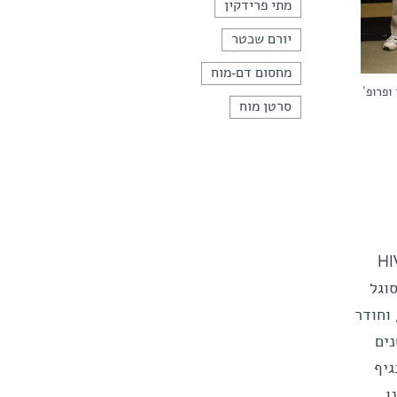
מתי פרידקין
יורם שכטר
מחסום דם-מוח
ופרופ'
סרטן מוח
עשוי לבוא מכיוון בלתי-צפוי לחלוטין - חקר נגיף ה-HIV הגורם לאיידס. HIV
החיסון, ומסוגל
-מוח, וחודר
ים
נגיף
ינו