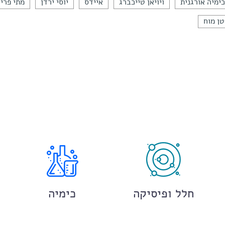
ימיה אורגנית
ויויאן טייכברג
איידס
יוסי ירדן
מתי פריד
ן מוח
חלל ופיסיקה
כימיה