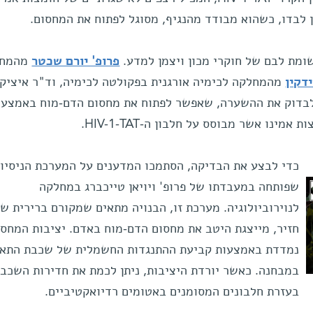
ן לבדו, כשהוא מבודד מהנגיף, מסוגל לפתוח את המחסום.
ומת לבם של חוקרי מכון ויצמן למדע.
פרופ' יורם שכטר
מהמחל
דקין
מהמחלקה לכימיה אורגנית בפקולטה לכימיה, וד"ר איציק 
 לבדוק את ההשערה, שאפשר לפתוח את מחסום הדם-מוח באמצעו
ינו אשר מבוסס על חלבון ה-HIV-1-TAT.
כדי לבצע את הבדיקה, הסתמכו המדענים על המערכת הניסיונ
שפותחה במעבדתו של פרופ' ויויאן טייכברג במחלקה
לנוירוביולוגיה. מערכת זו, הבנויה מתאים שמקורם ברירית ש
חזיר, מייצגת היטב את מחסום הדם-מוח באדם. יציבות המחסו
נמדדת באמצעות קביעת ההתנגדות החשמלית של שכבת התאי
במבחנה. כאשר יורדת היציבות, ניתן לכמת את חדירות השכב
בעזרת חלבונים המסומנים באטומים רדיואקטיביים.