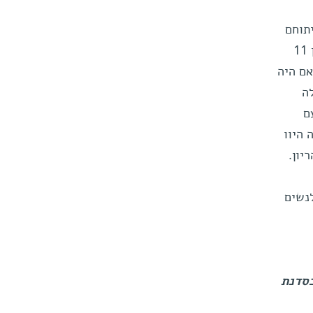
יתוחם
ולהסקת מסקנות. אבל אז הגיעה ההפתעה. בסיבוב הבא של טיפולי ההפריה החוץ-גופית נכנסו להריון 11
האם היה
ה
ם
תהליך הזה היוו
יון.
נשים
בסדנת