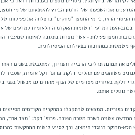
לקיומו של ביוץ תקין. ניסויים נוספים בעכברות הראו, כי אכן 
 המדענים את השפעתו של הורמון הביוץ להשפעתם של מי חמצן,
ת הניסוי הראו, כי מי החמצן "מחקים" בהצלחה את פעילותו של
ו בכתב-העת המדעי "רשומות האקדמיה הלאומית למדעים של א
כובות חמצן פעילות - אשר נוצרות בתגובה לאיתות שמעביר הור
אף משמשות כמתווכות בפעילותו הפיסיולוגית.
לים את תמונת תהליכי הרבייה והפריון, המתגבשת בשנים האחרונ
נונים משותפים עם תהליכי דלקת. פרופ' דקל אומרת, שסביר להנ
די דלקת באזורים מסוימים של הגוף מהווים גם מכשול בפני בי
אשר נוטלים אותם.
דים בפוריות. ממצאים שהתקבלו במחקריה הקודמים מסייעים כ
תה החדשה עשויה לשרת מטרה הפוכה. פרופ' דקל: "מצד אחד, ה
הלא-מבוקר בנוגדי חימצון, וכך לסייע לנשים המתקשות להרות