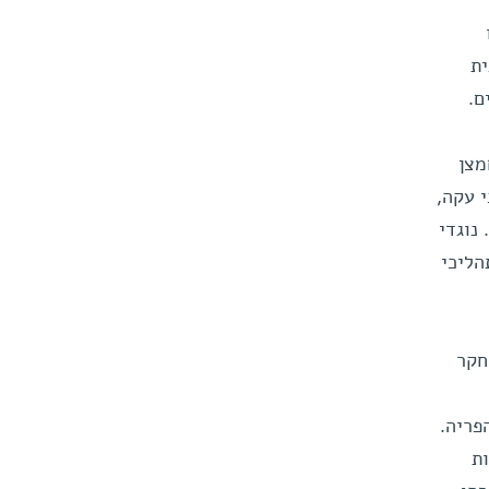
ת
ם.
ת חמצן
 עקה,
נוגדי
הליכי
חקר
פריה.
ת