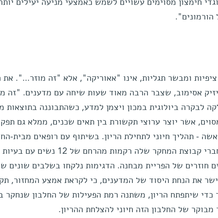
נוגדי חימצון מסוימים עשויים לשמש כאמצעי מניעה יעילים יותר
הורמונים".
יפיות ומבשר תגליות, אינו "אאוריקה", אלא "זה מוזר...". את 
יזיק אסימוב, שצבר הרבה מאוד שעות שיחה עם מדענים. "זה מוז
לקה לבקרה ביולוגית במכון ויצמן למדע, כשהתבוננה בתוצאות מ
סוים, אשר יוצר ערוצי תקשורת בין תאים שכנים, ממלא גם תפקי
ה - תהליך חיוני לתחילת הריון. בשיתוף עם רופאים מבית-החו
"קפלן" ברחובות דגמו פרופ' דקל וחברי קבוצת המחקר שלה רקמות מהרחם 
ם חוזרים של הפריית מבחנה. הדגימות נלקחו בשלבים שונים של
ישר את הנחת היסוד של המדענים, כי לקראת אמצע המחזור, תק
די שיתפתח הריון, משתנה רמת הפעילות של החלבון שנחקר ב
מבוקר של החלבון הזה חיוני להצלחת ההריון.