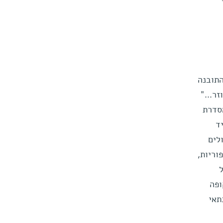
התובנה
ר..."
סדרת
ד
לים
של 12 נשים עם בעיות פוריות,
ופה
תאי