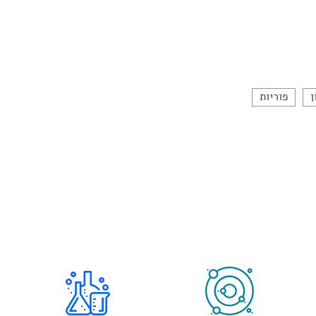
ן
פוריות