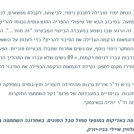
 הנחת יסוד מובילה לתכנון ניסוי, לביצועו, לקבלת ממצאים, לנ
תפו במחקר. זה הרגע שבו נשמע במעבדה הביטוי המבטיח: "זה מוזר...". 
דוגמאות הרקמה הגדילה את הסיכוי להריון? כדי לענות על השאל
 המחקר ניסוי נוסף, עם נשים אחרות שסבלו מבעיות פוריות. הפע
חולקו הנשים לשתי קבוצות. 45 מתנדבות עברו דגימת רקמות, ו-89 נשים שלא עברו את ה
ירו מקום לספק: נטילת דוגמאות הרקמה הכפילה את הסיכוי להר
ברש וד"ר אירית גרנות מהיחידה להפריה חוץ-גופית במחלקה ל
חובות. בניסויים במעבדתה של פרופ' דקל השתתפו החוקרות
 וד"ר יוליה גנאינסקי.
צופה באדיקות במופעי מחול מכל הסוגים. באחרונה השתתפה 
ין איילי בניו-יורק.