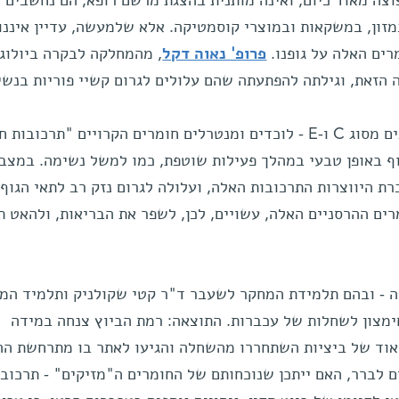
וצה מאוד כיום, ואינה מותנית בהצגת מרשם רופא; הם נחשבים
מזון, במשקאות ובמוצרי קוסמטיקה. אלא שלמעשה, עדיין איננו
ים האלה על גופנו.
פרופ' נאוה דקל
, מהמחלקה לבקרה ביולוגי
 הזאת, וגילתה להפתעתה שהם עלולים לגרום קשיי פוריות בנשי
נוגדי חימצון - כמו, לדוגמה, ויטמינים מסוג C ו-E - לוכדים ומנטרלים חומרים הקרויים "תרכובו
וף באופן טבעי במהלך פעילות שוטפת, כמו למשל נשימה. במצבי
רת היווצרות התרכובות האלה, ועלולה לגרום נזק רב לתאי הגוף. 
ים ההרסניים האלה, עשויים, לכן, לשפר את הבריאות, ולהאט ת
ה - ובהם תלמידת המחקר לשעבר ד"ר קטי שקולניק ותלמיד המ
חימצון לשחלות של עכברות. התוצאה: רמת הביוץ צנחה במידה
אוד של ביציות השתחררו מהשחלה והגיעו לאתר בו מתרחשת הה
ם לברר, האם ייתכן שנוכחותם של החומרים ה"מזיקים" - תרכובו