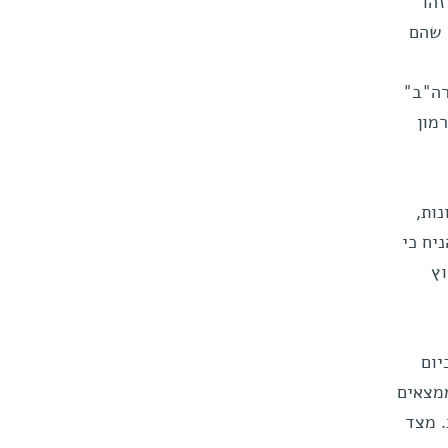
זהו
 שהם
רה"ב"
מון
ות,
יח כי
וץ
יום
ממצאים
. מצד