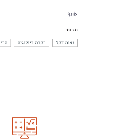
שתף
תגיות:
נאוה דקל
בקרה ביולוגית
הריו