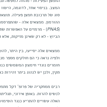
החמצן הפעילות - מהווה למעשה תנאי 
המצב. בניסוי אחד, לדוגמה, הישוו
סוג של תרכובת חמצן פעילה. תוצאו
ההורמון. ממצאים אלה - שהתפרסמ
(
PNAS
) - מרמזים על האפשרות שתר
הביוץ - לא רק שאינן מזיקות, אלא 
ממצאים אלה יסייעו, בין היתר, להש
ולפיה נראה כי הם חולקים מספר מנג
חומרים נוגדי חימצון המשמשים כנוג
תקין, ולכן יש לנהוג ביתר זהירות כ
רבים ממחקריה של פרופ' דקל מתמק
לנשים להרות. באופן אירוני, תגלי
האלה עשויים להתריע כנגד השימוש 