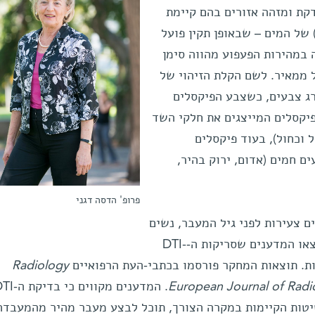
קת ומזהה אזורים בהם קיימת
 של המים – שבאופן תקין פועל
 במהירות הפעפוע מהווה סימן
ל ממאיר. לשם הקלת הזיהוי של
ג צבעים, כשצבע הפיקסלים
פיקסלים המייצגים את חלקי השד
 וכחול), בעוד פיקסלים
ם חמים (אדום, ירוק בהיר,
פרופ' הדסה דגני
ם צעירות לפני גיל המעבר, נשים
לאחר גיל המעבר, ונשים מניקות, מצאו המדענים שסריקות ה-DTI-
Radiology
European Journal of Radi
טות הקיימות במקרה הצורך, תוכל לבצע מעבר מהיר מהמעבדה