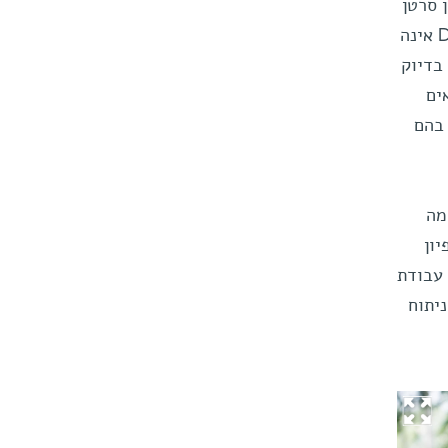
ן סרטן
השד, נמצאה יעילה לאיבחון סרטן זה. אך בניגוד לבדיקות ה-MRI המקובלות למטרה זו, שיטת ה-DTI אינה
 בדיוק
ים
 בהם
מה
ון
עבודת
יתוח