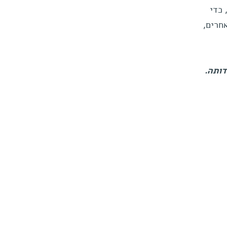
כדי
חרים,
דותה.