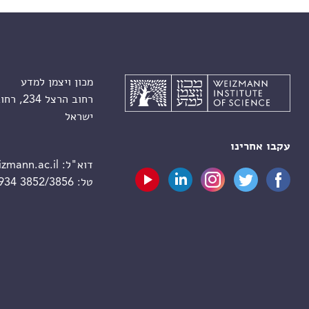
מכון ויצמן למדע
רחוב הרצל 234, רחובות 7610001
ישראל
עקבו אחרינו
דוא"ל:
zmann.ac.il
טל:
 934 3852/3856