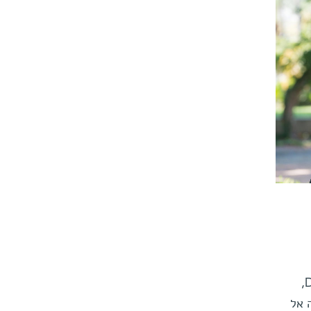
. המדענים מקווים כי בדיקת ה-DTI,
 אל