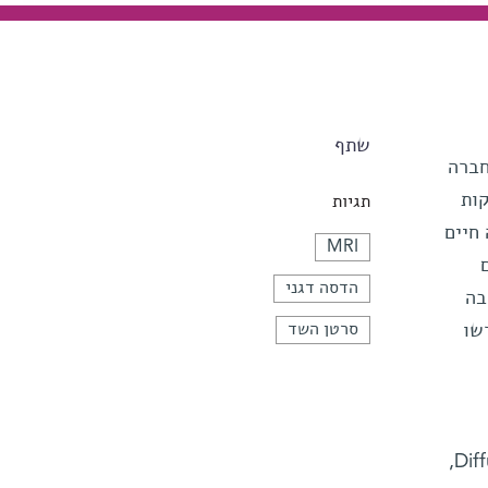
שתף
ך על-פי נתוני החברה
קות
תגיות
חיים
MRI
הדסה דגני
בה
שו
סרטן השד
המבוססת על דימות תהודה מגנטית (MRI) לזיהוי סרטן השד, הקרויה Diffusion-Tensor-Imaging. 3TP,