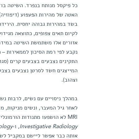
כל פיקסל מנותח בנפרד. השיטה בוד
האטה של מהירות הפעפוע (דיפוזיה)
בשד במהירות גבוהה יחסית. הירידה
לקיום תאים צפופים, כתוצאה מגידו
אזורים אלו משתמשת השיטה במידר
נקבע לפי רמת הסיכון לממאירות – 
התקינים נצבעים בצבעים קרים (סגול
המייצגים חשד לסרטן נצבעים בצבעי
וצהוב).
במהלך ניסויים עם נשים, לרבות נשי
MRI לא הושפעו מתנודות הורמונליות. תוצאות המחקר פורסמו בכתבי-העת הרפואיים
Investigative Radiology
,
ו-
ology
אותה כבר אפשר ליישם במקביל לשי