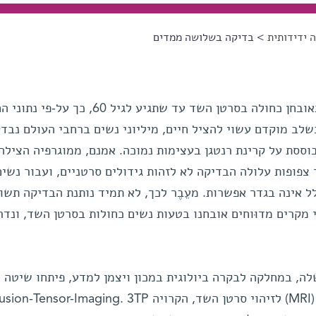
 ידידותית
> בדיקה בשלושה ממדים
אשה אחת מתוך 43 נשים בגיל 50 תאובחן כחולה בסרטן השד עד שתגיע לגיל 60, כ
שלב מוקדם עשוי להציל חיים, מיליוני נשים ברחבי העולם נבד
וססת על קרינת רנטגן בעצימות נמוכה. אמנם, ממוגרפיה הצילה 
צפופות עלולה הבדיקה לא לזהות גידולים סרטניים, ועבור נשים
לל אינה בגדר אפשרות. מעֵבֶר לכך, לא תמיד נותנת הבדיקה תשו
י מקרים מדוּוחים אובחנו בטעות נשים כחולות בסרטן השד, ונדר
, במחלקה לבקרה ביולוגית במכון ויצמן למדע, פיתחו שיטה