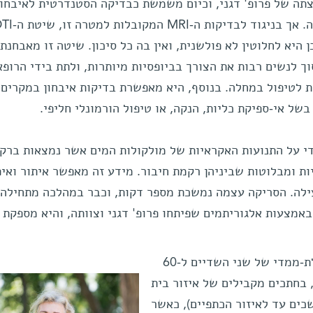
חה קבוצתה של פרופ' דגני, וכיום משמשת כבדיקה הסטנדרטית לאיבחו
 היא לחלוטין לא פולשנית, ואין בה כל סיכון. שיטה זו מאבחנת
ך לנשים רבות את הצורך בביופסיות מיותרות, ולתת בידי הרופא
ת לטיפול במחלה. בנוסף, היא מאפשרת בדיקות איבחון במקרים
של אי-ספיקת כליות, הנקה, או טיפול הורמונלי חליפי.
די על התנועות האקראיות של מולקולות המים אשר נמצאות ברק
ת ומבלוטות שביניהן רקמת חיבור. מידע זה מאפשר איתור ואיפי
לה. הסריקה עצמה נמשכת מספר דקות, וכבר במהלכה מתחילה 
אמצעות אלגוריתמים שפיתחו פרופ' דגני וצוותה, והיא מספקת נ
במסגרת השיטה מחולק הצילום התלת-ממדי של שני השדיים ל-60
 בחתכים מקבילים של איזור בית
ים עד לאיזור הכתפיים), כאשר