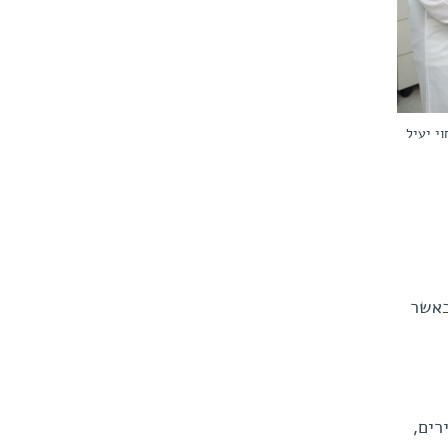
וי יעיל
כאשר
רים,