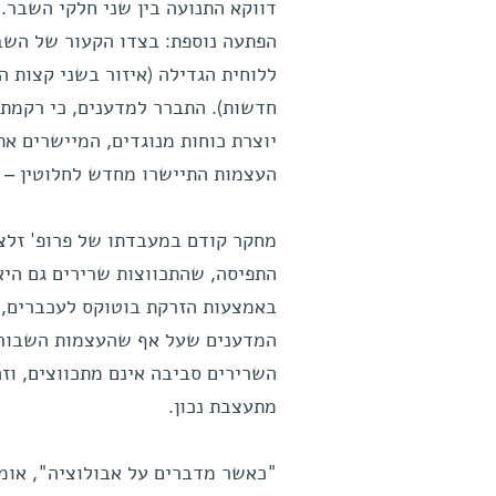
דווקא התנועה בין שני חלקי השבר.
הפתעה נוספת: בצדו הקעור של השב
ללוחית הגדילה (איזור בשני קצות 
חדשות). התברר למדענים, כי רקמת 
יוצרת כוחות מנוגדים, המיישרים א
העצמות התיישרו מחדש לחלוטין – ה
מחקר קודם במעבדתו של פרופ' זלצ
התפיסה, שהתכווצות שרירים גם היא
באמצעות הזרקת בוטוקס לעכברים, כ
המדענים שעל אף שהעצמות השבורות 
השרירים סביבה אינם מתכווצים, וז
מתעצבת נכון.
"כאשר מדברים על אבולוציה", אומר 