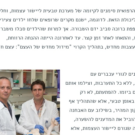
רפואית סימנים לקיומה של מערכת טבעית ליישור עצמות, וחלק
יכולת הזאת. לדוגמה, ישנם מקרים שרופאים שלחו ילדים צעירי
פת כרוכה סביב ידם השבורה. אך למרות שהילדים סבלו משבר 
 והתאחו לאחר זמן קצר. עד לאחרונה הייתה ההנחה הרווחת,
עצבות מחדש, בתהליך הקרוי "מידול מחדש של העצם": עצם ח
ים לגורי עכברים עם
ללא כל התערבות, וצילמו אותם
וחשבת (CT) מדי יום ביומו. להפתעתם, לא רק
אופן טבעי, אלא שהתהליך אף
ון המהיר, בשילוב עם האבחנה
הוביל את המדענים להשערה,
 שגורם ליישור העצמות, אלא