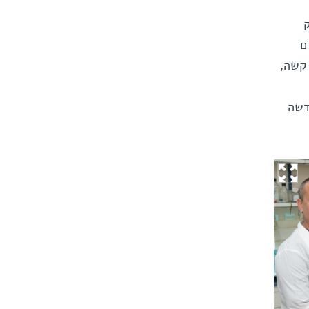
ם
קשה,
דשה