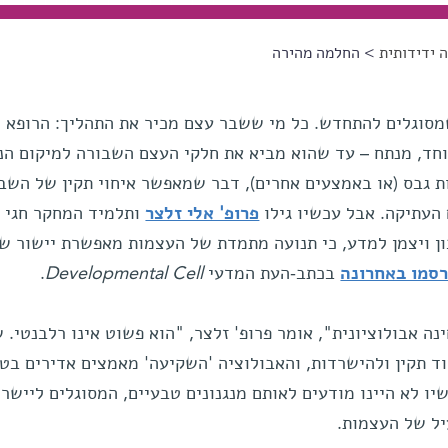
 ידידותית
> החלמה מהירה
מסוגלים להתחדש. כל מי ששבר עצם מכיר את התהליך: הרופא 
חד, מנתח – עד שהוא מביא את חלקי העצם השבורה למיקום הנכ
 גבס (או באמצעים אחרים), דבר שמאפשר איחוי תקין של השבר
העתיקה. אבל עכשיו גילו
פרופ' אלי זלצר
ותלמיד המחקר חגי ר
ן ויצמן למדע, כי תנועה מתמדת של העצמות מאפשרת יישור ש
רסמו באחרונה
בכתב-העת המדעי
Developmental Cell
.
ה אבולוציונית", אומר פרופ' זלצר, "הוא פשוט אינו רלבנטי. 
וד תקין ולהישרדות, והאבולוציה 'השקיעה' מאמצים אדירים בטי
ו לא היינו מודעים לאותם מנגנונים טבעיים, המסוגלים ליישר 
יל של העצמות.