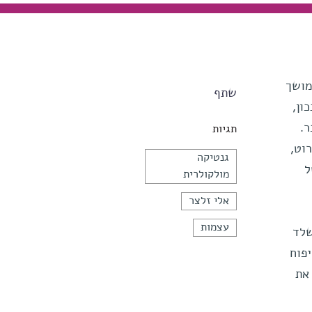
מושך
שתף
ון,
.
תגיות
וט,
גנטיקה
ל
מולקולרית
אלי זלצר
עצמות
שלד
פוח
את