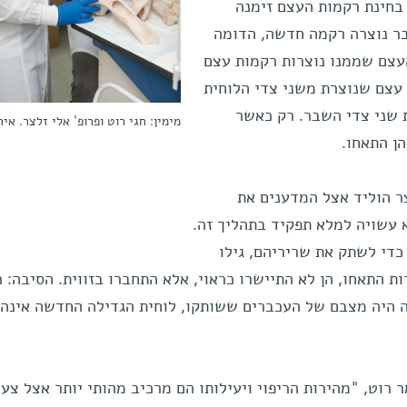
 בחינת רקמות העצם זימנה
ר נוצרה רקמה חדשה, הדומה
העצם שממנו נוצרות רקמות עצם
עצם שנוצרת משני צדי הלוחית
ת שני צדי השבר. רק כאשר
מימין: חגי רוט ופרופ' אלי זלצר. איח
ן התאחו.
ר הוליד אצל המדענים את
 עשויה למלא תפקיד בתהליך זה.
די לשתק את שריריהם, גילו
התאחו, הן לא התיישרו כראוי, אלא התחברו בזווית. הסיבה: 
ה היה מצבם של העכברים ששותקו, לוחית הגדילה החדשה אינה
רוט, "מהירות הריפוי ויעילותו הם מרכיב מהותי יותר אצל צעי