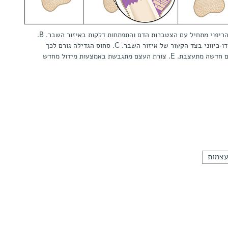
תהליך הריפוי הטבעי של עצמות שבורות: A. הריפוי מתחיל עם הצטברות הדם והתפתחות דלקות באיזור השבר. B.
נוצרת יבלת רכה, שמתפתחת לסחוס הגדילה הדו-כיווני בצד הקעור של איזור השבר. C. סחוס הגדילה גורם לכך
צמות