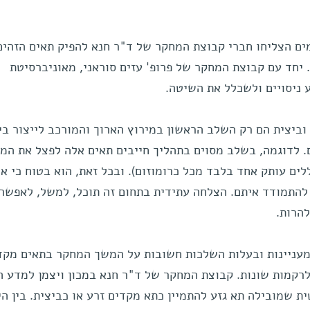
ים הצליחו חברי קבוצת המחקר של ד"ר חנא להפיק תאים הזהים
 יחד עם קבוצת המחקר של פרופ' עזים סוראני, מאוניברסיטת
 ניסויים ולשכלל את השיטה.
וביצית הם רק השלב הראשון במירוץ הארוך והמורכב לייצור בי
. לדוגמה, בשלב מסוים בתהליך חייבים תאים אלה לפצל את המ
לים עותק אחד בלבד מכל כרומוזום). ובכל זאת, הוא בטוח כי א
להתמודד איתם. הצלחה עתידית בתחום זה תוכל, למשל, לאפשר
להרות.
 מעניינות ובעלות השלכות חשובות על המשך המחקר בתאים מקד
לרקמות שונות. קבוצת המחקר של ד"ר חנא במכון ויצמן למדע 
 שמובילה תא גזע להתמיין כתא מקדים זרע או כביצית. בין הי