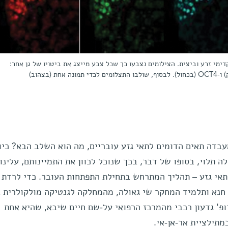
ימי זרע וביצית. הצילומים נצבעו כך שכל צבע מייצג את ביטויו של גן אחר:
בדה תאים הדומים לתאי גזע עובריים, מה הוא השלב הבא? כיוו
תלוי, בסופו של דבר, בכך שנוכל לכוון את התמיינותם, עלינו,
 תאי גזע – תהליך המתרחש בתחילת התפתחות העובר. כדי לרדת
 חנא ותלמיד המחקר שי גאולה, מהמחלקה לגנטיקה מולקולרית ב
פ' גדעון רכבי מהמרכז הרפואי על-שם חיים שיבא, שהיא אחת
תילציית אר-אן-אי.