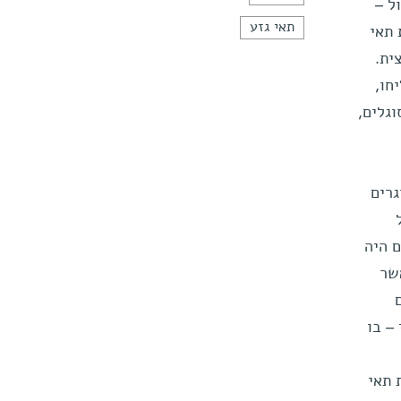
ל –
תאי גזע
 תאי
ית.
מדענים הצליחו,
גלים,
רים
 היה
שר
– בו
 תאי