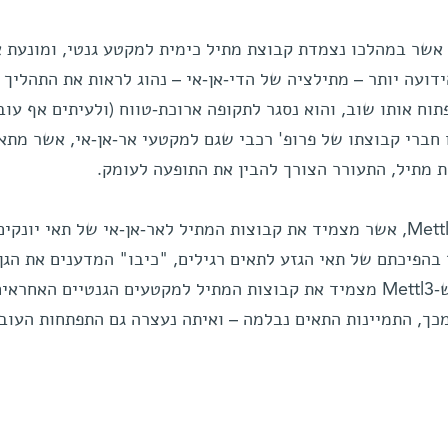
 אשר במהלכו נצמדת קבוצת מתיל כימית למקטע גנטי, ומונעת 
ועה יותר – מתילציה של הדי-אן-אי – נהוג לראות את התהליך 
וח אותו שוב, והוא נסגר לתקופה ארוכת-טווח (ולעיתים אף עוב
 חברי קבוצתו של פרופ' רכבי שגם למקטעי אר-אן-אי, אשר מתאפ
ת מתיל, התעורר הצורך להבין את התופעה לעומק.
באנזים הקרוי Mettl3, אשר מצמיד את קבוצות המתיל לאר-אן-אי של תאי יונקי
הפיכתם של תאי הגזע לתאים רגילים, "כיבו" המדענים את הגן
אנזים זה בעוברי עכברים. הם גילו ש-Mettl3 מצמיד את קבוצות המתיל למקטעים הגנטיים האחראי
מכך, התמיינות התאים נבלמה – ואיתה נעצרה גם התפתחות העובר