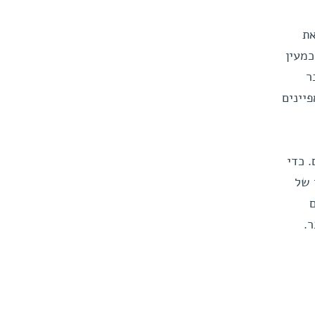
את
כמעין
ר
יינים
ם. כדי
 של
ם
.