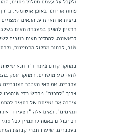
ולקבל על עצמם מסלול מסוים, המו
פחות או יותר באופן אוטומטי. בדר
ביצית או תאי זרע. התאים המצויים 
לראשונה, להחזיר תאים בוגרים לשל
שוב, לבחור מסלול התמיינות, ולהת
במחקר קודם פיתח ד"ר חנא שיטות 
לתאי גזע מושרים. המחקר עסק בהבד
עכברים. את תאי העכבר העובריים 
צריך "לתכנת" מחדש כדי שיהפכו לת
עיכבה את נטייתם של התאים להתמיינ
תמימים". תאים אלה "הצעירו" את ת
הם יכולים באמת להתמיין לכל סוגי 
בעכברים, שיערו חברי קבוצת המחק