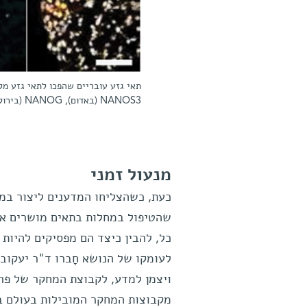
תאי גזע עובריים שהפכו לתאי גזע מקד
NANOS3 (באדום), NANOG (בירוק) ו-OCT4 (בכחול). לבסוף, שולבו התצלומים לכדי תמונה אחת (בצהוב)
מנעול זמני
כעת, כשהצליחו המדענים ליצור במע
שהטיפול במחלות בתאים מושרים אלה 
כל, להבין כיצד הם מפסיקים להיות
לעומקו של הנושא חָברו ד"ר יעקוב
ויצמן למדע, לקבוצת המחקר של פרו
מקבוצות המחקר המובילות בעולם במ