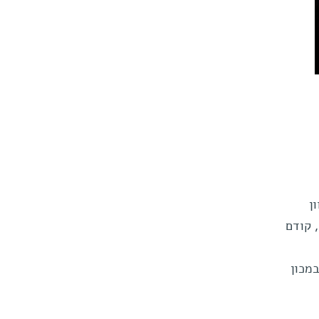
ן
 קודם
מכון