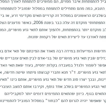
ביל להתפתחות איבר מסוים, הם ממשיכים להתפתח לאורך המסלו
ך הטבע, כמה מהם מתחילים להתפתח במסלול שמוביל להתפתחות
בשלבים הראשונים במסלול זה קרויים תאים מקדימי זרע, או ביצ
הרעיון להפיק במעבדה תאים בשלב התפתחותי מוקדם זה עלה כבר בשנת 2006, כאשר 
ב מוקדם יותר בהתפתחות, ולהפוך אותם לתאי גזע מושרים, המסו
פתח לאורכו עד ליצירת תאים של רקמות שונות.
חדשות המייעלות במידה רבה מאוד את הפיכתם של תאי אדם בוג
לים שבין תאי גזע מושרים של בני-אדם לבין תאים עובריים של
אפשר לשמור ולגדל במעבדה בקלות יחסית, בעוד שאת תאי האדם
אי גזע מושרים. ד"ר חנא וחברי קבוצתו פיתחו שיטה חדשה, א
ות, ובכך יצרו סוג חדש של תאי גזע מושרים, אותם כינו "תאים
אי הגזע המושרים בשלב אחד נוסף, וקירבו אותם למצב העוברי 
התאים בגוף. כיוון שהתאים התמימים דומים יותר למקביליהם
ר שאפשר יהיה לגרום להם "לבחור" במסלול המוביל להתמיינות