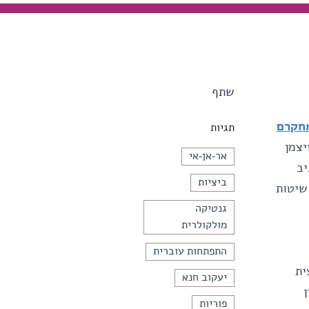
שתף
חקרם
תגיות
יצמן
אר-אן-אי
יב
ביציות
שיטות
גנטיקה
מולקולרית
התפתחות עוברית
ית
יעקוב חנא
פוריות