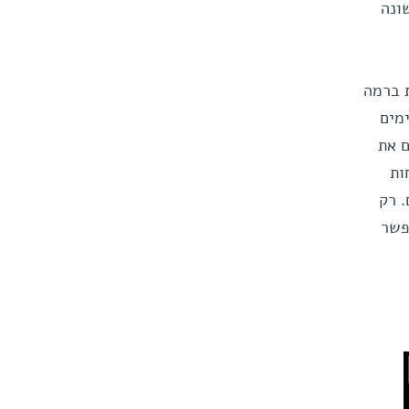
 שונה
 ברמה
מים
ם את
ות
 רק
פשר