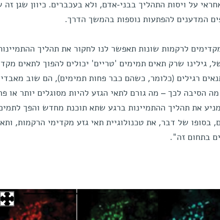
כזי, הקרוי Sox17, אשר אחראי על ויסות התהליך בבני-אדם, ולא בעכברים. כיוון שגן זה
ם המדענים להפתעות נוספות בהמשך הדרך.
קדימים לרקמות שונות תאפשר לנו לחקור את תהליך ההתמיינות
, גילינו שרק תאים תמימים 'טריים' יכולים להפוך לתאים מקדי
אים רגילים (כלומר, כשהם כבר פחות תמימים), הם שוב מאבדי
מה הסיבה לכך – מה גורם לתאי הגזע להיות מסוגלים יותר או פח
מניע את תהליך ההתמיינות ברגע שתא תוכנת מחדש והפך לתמים.
בסופו של דבר, את טכנולוגיית תאי גזע מקדימי הרקמות, ותא
ם בתחום זה".