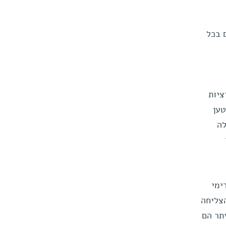
 בכל
ציות
טען
לה
ימי
הצליחה
תר הם