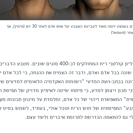
טביעת האצבע של חוש הריח של האדם באמצע דומה מאוד לטביעת האצבע של אותו אדם לאחר 30 יום (מימין), אך
חר (משמאל)
באפו של כל אדם מצויים כשישה מיליון קולטני ריח המחולקים לכ-400 סוגים שונים. מטבע הדבר
שונה בכל אדם ואדם, ודבר זה הצמיח את ההנחה, כי לכל אדם י
ונה בכתב-העת המדעי "רשומות האקדמיה הלאומית למדעים של
PNA) דיווחו מדעני מכון ויצמן למדע, כי פיתחו שיטה לאיפיון מדויק של תפיסת 
ת" המאפשרת זיהוי של כל אדם, ומלמדת על מיגוון תכונות מעֵב
ע" התפיסתית של חוש הריח תוכל אולי, בעתיד, לשמש בסיס ל
ולי גם להתאמה הנדרשת לתרומת איברים ולשד עצם.