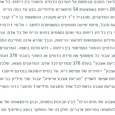
ני המכון מבוססת על הערכת הדמיון והשוני בין ריחות. כל אח
מ-89 משתתפי הניסוי הראשון דירג 28 ריחות באמצעות 54 מיתארים מילוליים, כגון עד כמה הריח
וות המדענים, שהוביל ד"ר לביא סקונדו, והשתתפו בו ד"ר קובי 
עם סובל, פיתח שיטה מתמטית המאפשרת לחשב – על-פי דירוגיה
 בין כל זוג ריחות כפי שהם נתפסים בחוש הריח של כל אדם. עו
ילים המשמשות לתיאור הריחות, ובכך שהיא אינה מחייבת הסכמ
דמיון והשוני התפיסתי בין ריחות – ללא תלות בשפה. המדענים
השתמשו ב-28 ריחות, וכך יכלו לחשב עבור כל משתתף את מידת הדמיון או השוני בעבור 78
ריחות. כך קיבלו המדענים מעין "טביעת אצבע" בעלת 378 ממדים לכל אדם. המדענים מצאו, שלכל
בע" ייחודית של תפיסת ריח. על בסיס השוֹנוּת במדגם חישבו
ים ומצאו, שבאמצעות 28 ריחות אפשר לאפיין "טביעת אצבע אישית" עבור שני מיליון בני-
בע של חוש הריח" לבין תכונות נוספות, ובהן הימצאותו של אנ
שמשמש כסמן להתאמה בתרומת איברים. חלק זה של המחקר בוצע בשיתוף עם