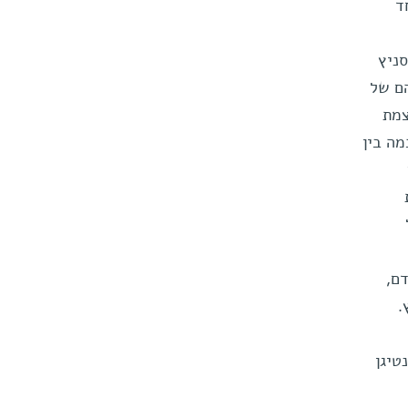
ד
סניץ
ם של
צמת
ה בין
3 זוגות
אדם,
טיגן