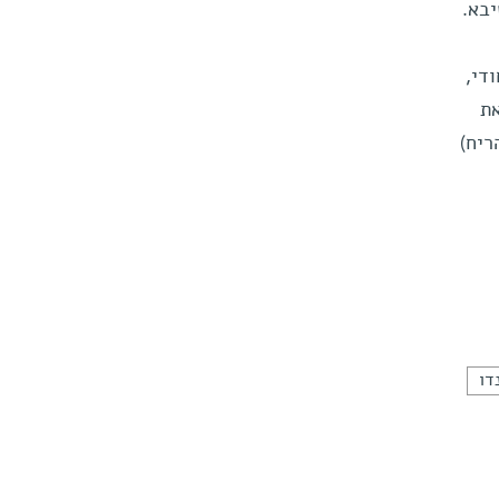
יבא.
די,
את
ריח)
דו