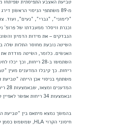
טביעת האצבע התפיסתית שפיתחו מדע
"לימוני", "גברי", "נעים", ועוד. צ
וכנרת וויסלר ממעבדתו של פרופ' נ
הנבדקים – את מידות הדמיון והשוני
השיטה נובעת מחוסר התלות שלה במ
האנשים. כלומר, השיטה מודדת את ה
משתתף בניסוי אכן הייתה "טביעת אצ
המדענ
ובאמצעות 34 ריחות אפשר לאפיין טביעת אצבע כזאת לכל אחד משבעה מיליארד תושבי כדור-הארץ.
בהמשך נמצא מיתאם בין "טביעת האצ
חיסוני הקרוי HLA, 