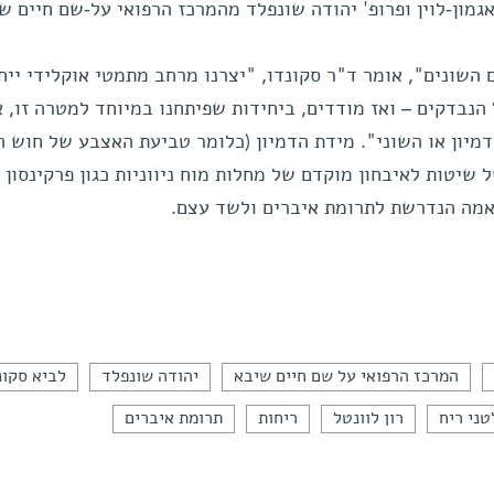
אגמון-לוין ופרופ' יהודה שונפלד מהמרכז הרפואי על-שם חיים ש
 השונים", אומר ד"ר סקונדו, "יצרנו מרחב מתמטי אוקלידי ייחו
הנבדקים – ואז מודדים, ביחידות שפיתחנו במיוחד למטרה זו, 
יון או השוני". מידת הדמיון (כלומר טביעת האצבע של חוש ה
 שיטות לאיבחון מוקדם של מחלות מוח ניווניות כגון פרקינסון
תאמה הנדרשת לתרומת איברים ולשד עצם.
המרכז הרפואי על שם חיים שיבא
יהודה שונפלד
לביא סקונ
טני ריח
רון לוונטל
ריחות
תרומת איברים