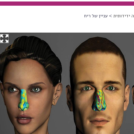
 ידידותית
> עניין של ריח