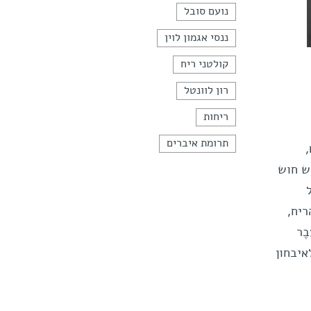
נועם סובל
ננסי אגמון לוין
קולטני ריח
רון לוונטל
ריחות
תרומת איברים
ים,
ש חוש
הריח,
ֶר
איבחון