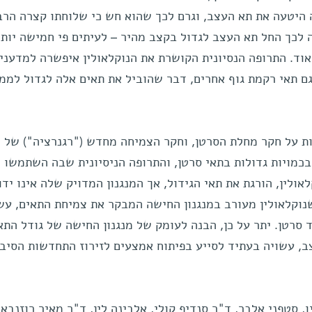
 היטעה את תא העצב, וגרם לכך שהוא חש כי שלוחתו קצרה הרב
 לכך החל תא העצב לגדול בקצב מהיר – לעיתים פי חמישה יות
וד. התרופה הנסיונית הקושרת את הנוקלאולין איפשרה למדעני
ם תאי רקמת גוף אחרים, דבר שהוביל את תאים אלה לגדול לממ
ת על חקר מחלת הסרטן, וחקר הצמיחה מחדש ("רגנרציה") של 
בכמויות גדולות בתאי סרטן, והתרופה הניסיונית שבה השתמשו
לין, הורגת את תאי הגידול, אך המנגנון המדויק שלה אינו ידו
וקלאולין מעורב במנגנון החישה המבקר את צמיחת התאים, עש
ד סרטן. יתר על כן, הבנה לעומק של מנגנון החישה של גודל התא
, עשויה בעתיד לסייע בפיתוח אמצעים לזירוז התחדשות הסיבי
 סטפני אלבר, ד"ר סנדיפ קולי, אלבינה לין, ד"ר מאיר רוזנבאו