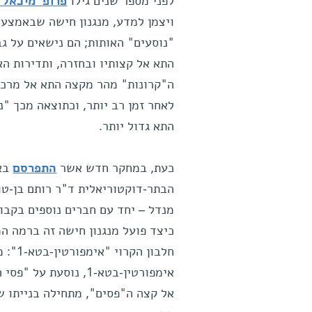
לפני מספר שנים גילו
פרופ' מיכאל 
ויצמן למדע, מנגנון חישה שבאמצעו
"נוסעים" האותות; הם נישאים על גב
התא אל קצותיו ובחזרה, ותדירות ה
ה"קרונות" מהר מקצה התא אל מרכזו
לאחר זמן רב יותר, וכתוצאה מכך "נ
התא גדול יותר.
כעת, במחקר חדש אשר
התפרסם
בא
הבתר-דוקטוריאלית ד"ר רותם בן-טו
מנדל – יחד עם חברים נוספים בקבוצ
כיצד פועל מנגנון חישה זה ברמה המ
חלבון
אימפורטין-בטא-1, נו