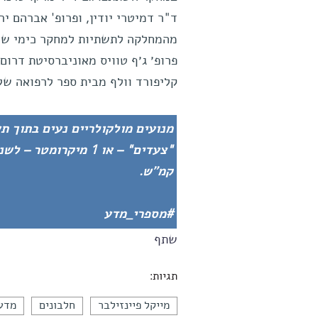
ד"ר דמיטרי יודין, ופרופ' אברהם י
מהמחלקה לתשתיות למחקר כימי של ה
פרופ׳ ג׳ף טוויס מאוניברסיטת דרום 
קליפורד וולף מבית ספר לרפואה של
קמ״ש.
#מספרי_מדע
שתף
תגיות:
מייקל פיינזילבר
חלבונים
מדעי