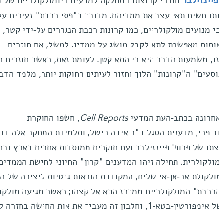
פיינזילבר
וחברי קבוצתו במחלקה למדעים ביומולקולריים של מ
תו חשים תאי עצב את ממדיהם. מדובר ב"פסי רכבת" זעירים על
י מנועים מולקולריים, כמו קרונות רכבת הנגררים על-ידי קטר, 
אותות מאפשרת לתא לקבל מושג על ממדיו. למשל, אם חוזרים
, משמעות הדבר היא כי התא קטן. לעומת זאת, כאשר חוזרים ה
וסעים" ה"קרונות" הלוך וחזור לעיתים רחוקות יותר, מלמד הדבר
חרונה בכתב-העת המדעי
Cell Reports
, חשפו החוקרת
ב פרי, מדענית הסגל ד"ר אידה רישל, ותלמידת המחקר אלה דור
תו של פרופ' פיינזילבר ועם חוקרים ממוסדות אחרים בארץ ובח
ולקולרית. תחילה זיהו המדענים "קרון" החיוני לחישת הממדים
 הקרוי "אימפורטין-בטא-1": מולקולת אר-אן-אי שליח, המקודדת הוראות גנטיות ליצירה של
סעת על "פסי הרכבת" המולקולריים ממרכז התא אל קצהו; כאשר מגיעה מולקו
אל קצה ה"פסים", מתחילה בנייתו של אימפורטין-בטא-1, וחלבון זה מעביר את אות החישה בח