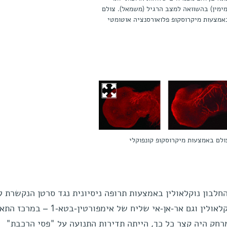
מימין) בהשוואה למצב הרגיל (משמאל). צולם
אמצעות מיקרוסקופ פלואורסנציה אוטומטי
ולם באמצעות מיקרוסקופ קונפוקלי
לבון נוקלאולין באמצעות תרופה ניסיונית נגד סרטן הנקשרת ל
זה, נשארו שני ה"קרונות" – גם הנוקלאולין וגם אר-אן-אי שליח של אימפורטין-בט
חק היה קצר כל כך, הייתה תדירות התנועה על "פסי הרכבת"