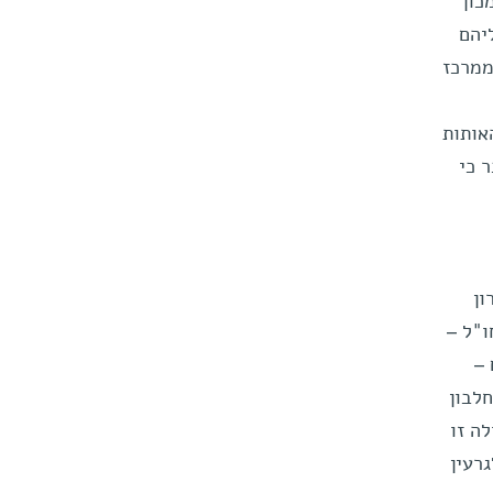
כון
יהם
ממרכז
אותות
 כי
ון
ו"ל –
 –
 החלבון
לה זו
זרה לגרעין