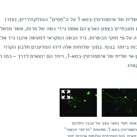
כדי לגלות כיצד "נוסע" האר-אן-אי שליח של אימפורטין-בטא-1 על ה"פסים" המולקולריים, נעזרו
מטבחיים בצפון הארץ הם אספו גידי נשה של פרות, אשר מושלכ
ה על-פי חוקי הכשרות. גיד הנשה המקראי למעשה איננו גיד אלא
ת ביותר בגוף. בתוך שלוחות אלה זיהו המדענים חלבון הקרוי
"נוקלאולין". חלבון זה נקשר לאר-אן-אי שליח של אימפורטין-בטא-1, ויחד הם יוצאים לדרך
צהו.
אשר חסר בתאי עצב של עכבר החלבון
אימפורטין-בטא-1, מתעוות "הדימוי העצמי"
תאים, והם מצמיחים שלוחות ארוכות יותר