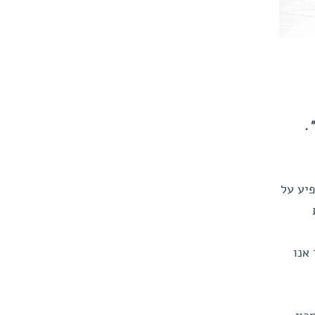
מדעני המכון גילו מעין "קרון רכבת" החיוני לחישת הממדים – חלבון הקרוי "אימפורטין-בטא-1".
פיע על
אנו