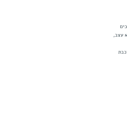
ים
 עצב,
 – כמו רכבת