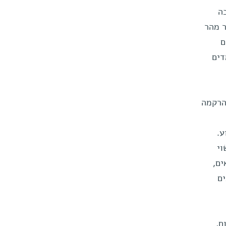
ה
ר מהר
ם
דים
הרקמה
ע.
וי
ים,
ם
ם,