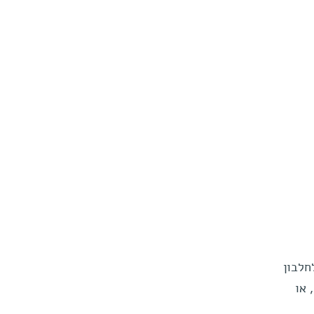
חלבון
א-1 – במרכז התא, או