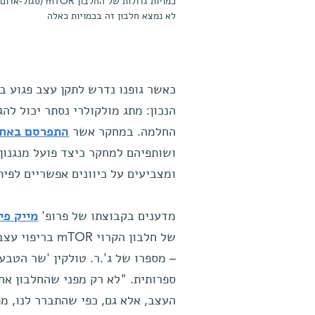
כמויות גדולות 
לא נמצא חלבון זה בכמויות כאלה
כאשר גופנו נדרש לתקן עצב פגוע ב
הנכון: מתג מולקולרי נסתר יכול לה
החלמה. במחקר אשר
התפרסם באחר
ושותפיהם למחקר כיצד פועל מנגנון
ומצביעים על כיוונים אפשריים לפית
מדענים בקבוצתו של פרופ'
מייק פי
של חלבון הקרו
– מספרו של ג'.ר. טולקין 'שר הטבע
ספרותית. "לא רק מפני שהחלבון אח
העצב, אלא גם, כפי שהתברר לנו, מ