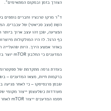
הצורך בזמן ובמקום המתאימים".
ד"ר מרקו טרנציו וחברים נוספים בק
השֵׁת (עצב סכיאטי) של עכברים. ה
הפציעה, שכן זהו עצב ארוך ביותר 
כף הרגל. לו היו המולקולות מיוצרו
באזור אמצע הירך. היות שהעלייה 
המדענים כי החלבון mTOR יוּצר בדרך זו או אחרת בו-במקום.
בעזרת גרסה מתקדמת של ספקטרומטר
ברקמות חיות, מצאו המדענים – בשי
מעודדות כשלעצמן ייצור מקומי של 
חסמו המדענים ייצור mTOR לאחר פציעה, כמעט שלא יוצרו חלבונים אחרים באקסון הפגוע.