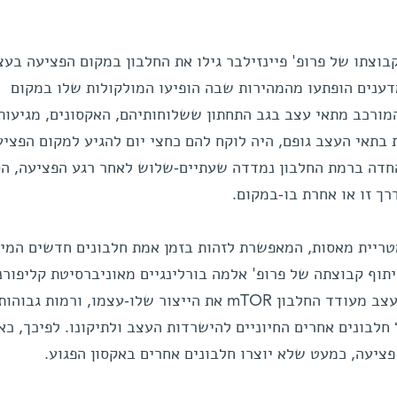
בוצתו של פרופ' פיינזילבר גילו את החלבון במקום הפציעה בעצ
מדענים הופתעו מהמהירות שבה הופיעו המולקולות שלו במקום
המורכב מתאי עצב בגב התחתון ששלוחותיהם, האקסונים, מגיעות
ת בתאי העצב גופם, היה לוקח להם כחצי יום להגיע למקום הפציע
החדה ברמת החלבון נמדדה שעתיים-שלוש לאחר רגע הפציעה, הס
יית מאסות, המאפשרת לזהות בזמן אמת חלבונים חדשים המיו
תוף קבוצתה של פרופ' אלמה בורלינגיים מאוניברסיטת קליפורנ
שבסן פרנסיסקו – כי לאחר פגיעה בעצב מעודד החלבון mTOR את הייצור שלו-עצמו, ורמות 
חלבונים אחרים החיוניים להישרדות העצב ולתיקונו. לפיכך, כ