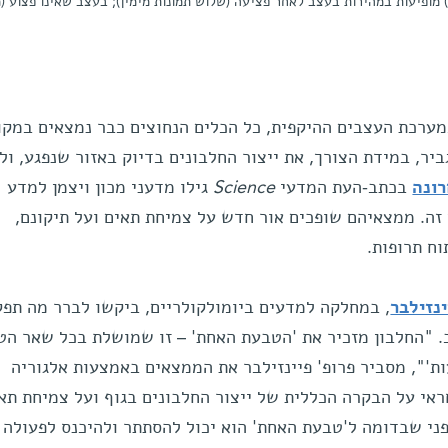
של החלבון mTOR (סגול-אדום) מופיעות במהירות בעצב לאחר פציעה (שלוש תמונות מימין); בעצב שאינו פצו
מערכת העצבים ההיקפית, כל הכלים הנחוצים כבר נמצאים במקו
גביר, במידת הצורך, את ייצור החלבונים בדיוק באזור שנפגע, ו
ונה
בכתב-העת המדעי
Science
גילו מדעני מכון ויצמן למדע
 זה. ממצאיהם שופכים אור חדש על צמיחת תאים ועל תיקונם,
וח תרופות.
ינזילבר
, במחלקה למדעים ביומולקולריים, ביקשו לברר מה תפק
י mTOR בריפוי עצב. "החלבון מזכיר את 'הטבעת האחת' – זו שמושלת בכל שאר 
ות'", מסביר פרופ' פיינזילבר את הממצאים באמצעות אלגוריה
ראי על הבקרה הכללית של ייצור החלבונים בגוף ועל צמיחת תא
פני שבדומה ל'טבעת האחת' הוא יכול להסתתר ולהיכנס לפעולה 