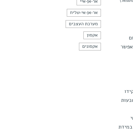
ע (משמאל)
אר-אן-איי
אר-אן-אי-שליח
מערכת העצבים
אקסון
ם
אקסונים
לאפשר
ידו
הטבעות
י
במידת