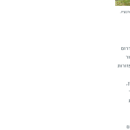
נציו.
 דרום
ר
זורות
ון,
ם