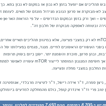
 כך גם mTOR עלול לשבש תהליכים אם יופעל בזמן לא נכון או במקום לא נכון בתא. 
ב לא-מבוקרת או סרטן הנובע מגידול מוגזם של תאים. לעומת ז
קום הנדרשים – ואך ורק בזמן ובמקום הנדרשים – על פי הוראות האר-אן-אי
ירה ובטוחה לאספקה מבוקרת של חלבון זה".
מנגנון זה אחראי כנראה לייצור ה-mTOR לא רק במצבי פציעה, אלא במיגוון תהליכים תאיים אחר
בשני העשורים הראשונים לחיים. מנגד, פגמים בפעילותו של ה-
 רבות, ובהן סרטן, סוכרת והשמנת יתר. ישנן כיום בשוק תרופות
החוסמות את פעילותו של חלבון זה, אך חשיפת המנגנון המוסתר לייצור mTOR עשויה לאפשר לפתח
ת החלבון במצבי מחלה ופציעה.
ניצן סמרה, ד"ר אידה רישל, ד"ר לטיציה מרבלדי, אגוסטינה ד
בן טוב פרי וד"ר אינדרק קופל, כולם מהמחלקה למדעים ביומולקו
באר-אן-איי המקודד לחלבון mTOR יש כ-8,700 בסיסים, מהם 7,650 מקודדים לחלבון, והיתר