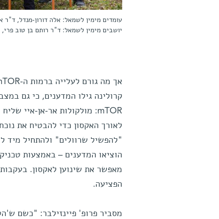
עומדים מימין לשמאל: אלה דורון-מנדל, ד"ר אי
יושבים מימין לשמאל: ד"ר רותם בן טוב פרי, נ
קרולינה גילו המדענים, כי גם במצב
mTOR: מולקולות אר-אן-איי של
לאורך האקסון כדי להבטיח את נוכח
הוציאו המדענים – באמצעות טכניקת
מאפשר את שינוען לאקסון. בעקבות 
הפציעה.
מסביר פרופ' פיינזילבר: "כשם ש'הט