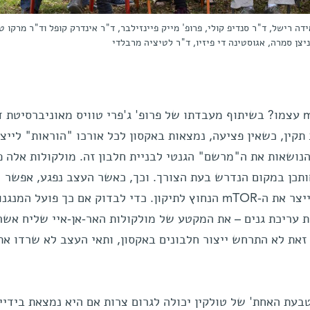
דה רישל, ד"ר סנדיפ קולי, פרופ' מייק פיינזילבר, ד"ר אינדרק קופל וד"ר מרקו טר
יצן סמרה, אגוסטינה די פיזיו, ד"ר לטיציה מרבלדי
אך מה גורם לעלייה ברמות ה-mTOR עצמו? בשיתוף מעבדתו של פרופ' ג'פרי טוויס מאוניברסיטת
 תקין, כשאין פציעה, נמצאות באקסון לכל אורכו "הוראות" לייצו
יח הנושאות את ה"מרשם" הגנטי לבניית חלבון זה. מולקולות אלה פ
ותכן במקום הנדרש בעת הצורך. וכך, כאשר העצב נפגע, אפשר
"להפשיל שרוולים" ולהתחיל מיד לייצר את ה-mTOR הנחוץ לתיקון. כדי לבדוק אם כך פועל המנגנ
 עריכת גנים – את המקטע של מולקולות האר-אן-איי שליח אשר
זאת לא התרחש ייצור חלבונים באקסון, ותאי העצב לא שרדו את
בעת האחת' של טולקין יכולה לגרום צרות אם היא נמצאת בידיי