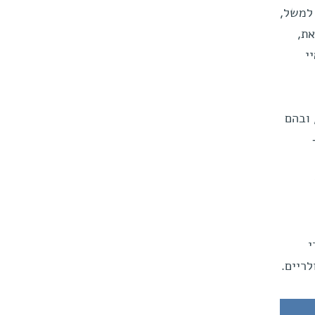
כך למשל,
את,
י
ים, ובהם
י
לריים.