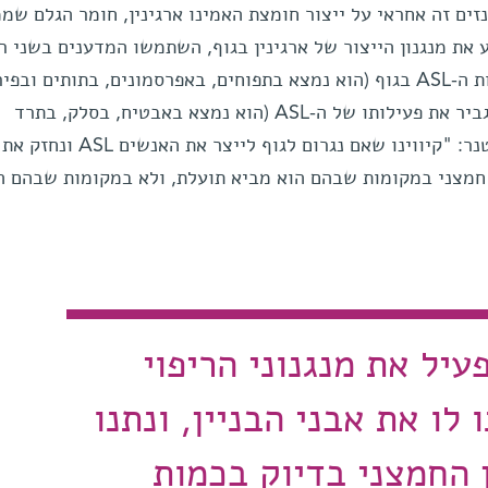
זים זה אחראי על ייצור חומצת האמינו ארגינין, חומר הגלם שממ
ע את מנגנון הייצור של ארגינין בגוף, השתמשו המדענים בשני ר
טבעיים: פיסטין, אשר מעלה את רמות ה-ASL בגוף (הוא נמצא בתפוחים, באפרסמונים, בתותים ובפ
ובירקות אחרים), וציטרולין, אשר מגביר את פעילותו של ה-ASL (הוא נמצא באבטיח, בסלק, בתרד
ובצמחים נוספים). מסבירה ד"ר סטטנר: "קיווינו שאם נגרום לגוף לייצר את האנשים ASL ונחזק את
קן חמצני במקומות שבהם הוא מביא תועלת, ולא במקומות שבהם ה
עיל את מנגנוני הריפוי
לו את אבני הבניין, ונתנו
 החמצני בדיוק בכמות