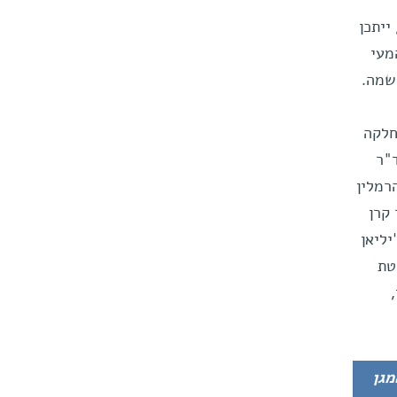
ייתכן
מעי
שמה.
חלקה
ד"ר
רמלין
קרן
ליאן
טת
ון המגן