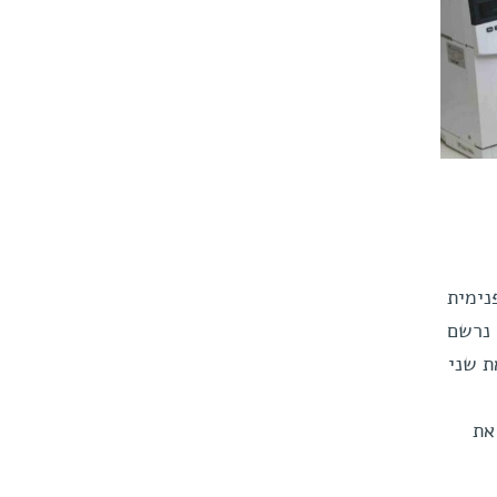
נימית
 נרשם
ת שני
את