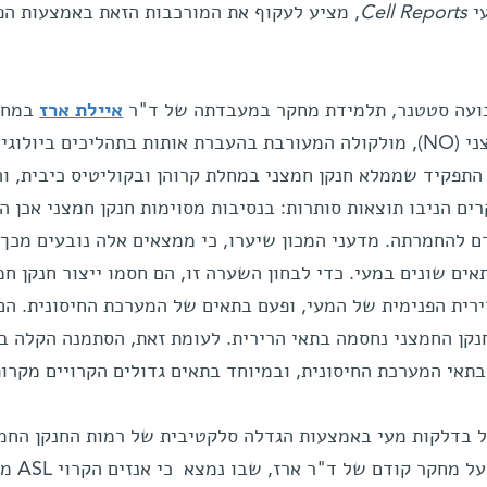
י
Cell Reports
, מציע לעקוף את המורכבות הזאת באמצעות הפ
נועה סטטנר, תלמידת מחקר במעבדתה של ד"ר
איילת ארז
במחל
לבקרה ביולוגית, התמקד בחנקן חמצני (NO), מולקולה המעורבת בהעברת אותות בתהליכים ביולוג
 התפקיד שממלא חנקן חמצני במחלת קרוהן ובקוליטיס כיבית, ו
ם הניבו תוצאות סותרות: בנסיבות מסוימות חנקן חמצני אכן ה
ם להחמרתה. מדעני המכון שיערו, כי ממצאים אלה נובעים מכך
אים שונים במעי. כדי לבחון השערה זו, הם חסמו ייצור חנקן חמ
רית הפנימית של המעי, ופעם בתאים של המערכת החיסונית. הם
נקן החמצני נחסמה בתאי הרירית. לעומת זאת, הסתמנה הקלה ב
תאי המערכת החיסונית, ובמיוחד בתאים גדולים הקרויים מקרופ
ל בדלקות מעי באמצעות הגדלה סלקטיבית של רמות החנקן החמ
בתאי הרירית הפנימית. הם הסתמכו ע