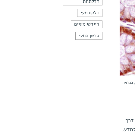
דלקתיות
דלקת מעי
חיידקי מעיים
סרטן המעי
רית, כנראה
דרך
למדע,