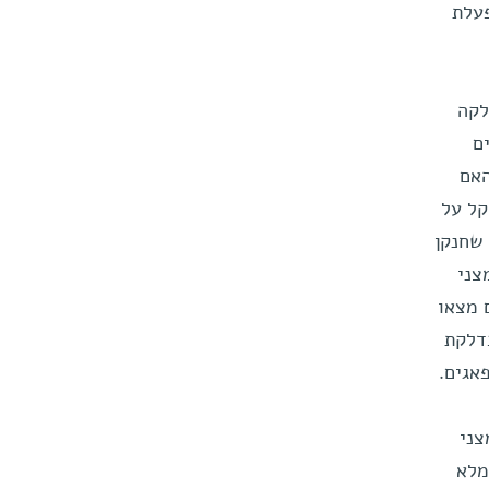
עלת
קה
יים
האם
קל על
 שחנקן
צני
 מצאו
דלקת
אגים.
צני
ל מחקר קודם של ד"ר ארז, שבו נמצא כי אנזים הקרוי ASL ממלא