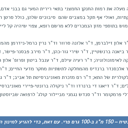
 מעלה את רמות החנקן החמצני בתאי רירית המעי גם בבני אדם, 
יות, ואולי אף תקל במצבים שהם סיבוכים שלהן, כולל סרטן ה
ש בתוספי מזון הנמכרים ללא מרשם רופא, צפוי שיהיה קל ליי
ר אלון זילברמן, ד"ר אלונה סרוור וד"ר נרין כרמל-נידרמן מהמ
ר ביאנה ברנשטיין, ד"ר שירי גור-כהן, ד"ר מירב פבסנר-פישר, 
ה לאימונולוגיה; ד"ר רעיה עילם, ד"ר ענבל ביטון ופרופ' אלון ה
 אלכסנדר ברנדיס מהמחלקה לתשתיות מחקר מדעי החיים; ד"ר 
קולרית של התא; ד"ר רם מזכרת מאוניברסיטת תל אביב; ד"ר ג'י
; ד"ר דיאגו די ברנרדו וד"ר ניקולה ברונטי-פיירי מאוניברסי
ד"ר מורלי פרמקומר וד"ר סנדש נגמני מביילור קולג' לרפואה שביוסטון,
ציטרולין מצוי ברמות גבוהות באבטיח – 150 מ"ג ב-100 גרם פרי. עם זאת, כדי להגיע למינ