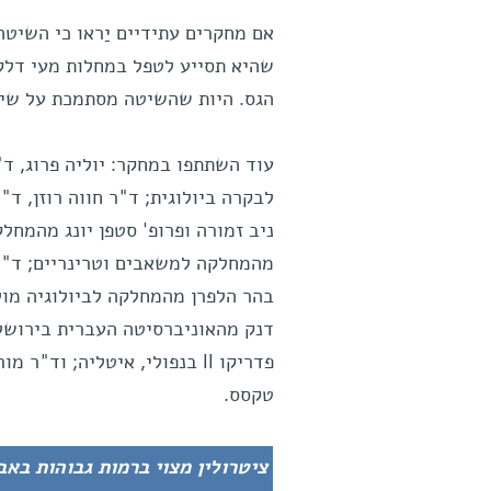
אם מחקרים עתידיים יַראו כי השיטה
שהיא תסייע לטפל במחלות מעי דלקת
הגס. היות שהשיטה מסתמכת על שימו
עוד השתתפו במחקר: יוליה פרוג, ד"
לבקרה ביולוגית; ד"ר חווה רוזן, ד"
ניב זמורה ופרופ' סטפן יונג מהמחלק
מהמחלקה למשאבים וטרינריים; ד"ר
בהר הלפרן מהמחלקה לביולוגיה מול
דנק מהאוניברסיטה העברית בירושלים
פדריקו II בנפולי, איטליה; ו
טקסס.