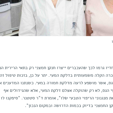
דיו גרמו לכך שהעכברים ייצרו חנקן חמצני רק בתאי הרירית הפ
כרה הקלה משמעותית בדלקת המעי. יתר על כן, בזכות טיפול זה
גס, אשר מושפע לרעה מדלקת חמורה במעי. כשנתנו המדענים א
י הגס, לא רק שהוקלה אצלם דלקת המעי, אלא שהגידולים אף
 מנגנוני הריפוי הטבעי שלו", אומרת ד"ר סטטנר. "סיפקנו לו 
נקן החמצני בדיוק בכמות הדרושה ובמקום הנכון".