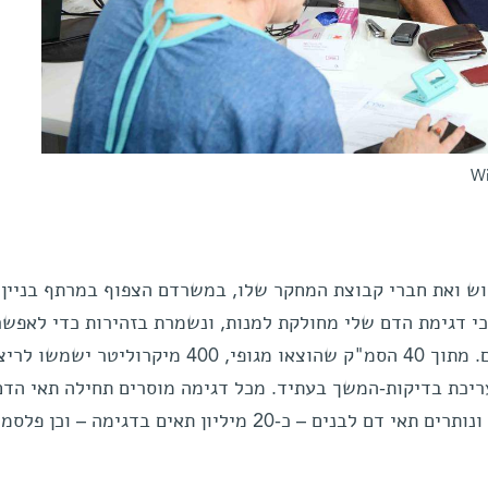
וש ואת חברי קבוצת המחקר שלו, במשרדם הצפוף במרתף בניין
כי דגימת הדם שלי מחולקת למנות, ונשמרת בזהירות כדי לאפשר
להשתמש בה במספר רב של מחקרים. מתוך 40 הסמ"ק שהוצאו מגופי, 400 מיקרוליטר ישמש
עריכת בדיקות-המשך בעתיד. מכל דגימה מוסרים תחילה תאי הדם
האדומים, שאינם מכילים די-אן-איי, ונותרים תאי דם לבנים – כ-20 מיליון תאים בדגימה – וכן פל