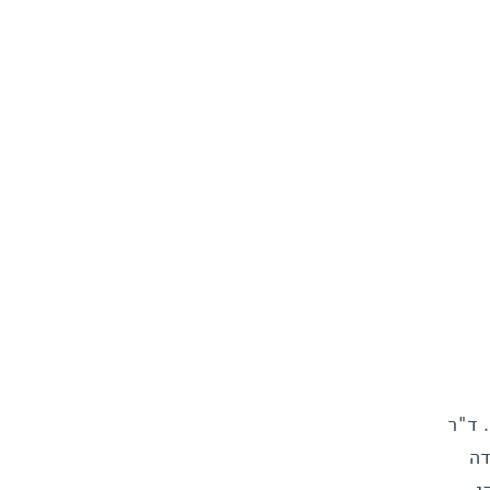
 ד"ר
דה