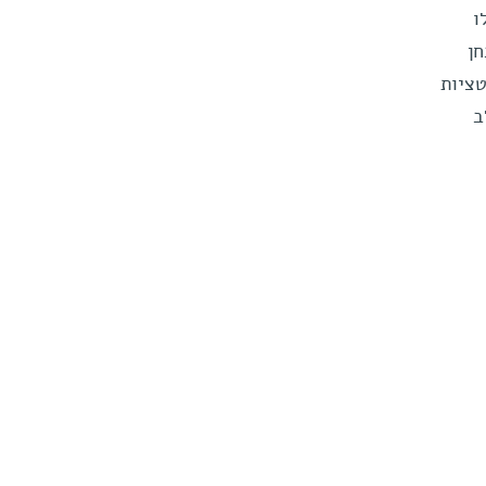
ו
ן
טציות
ב