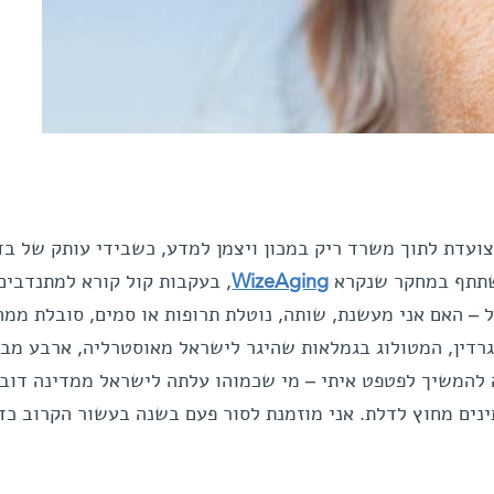
ועדת לתוך משרד ריק במכון ויצמן למדע, כשבידי עותק של בד
השתתף במחקר שנקרא
WizeAging
, בעקבות קול קורא למתנדבים 
יל – האם אני מעשנת, שותה, נוטלת תרופות או סמים, סובלת ממח
גרדין, המטולוג בגמלאות שהיגר לישראל מאוסטרליה, ארבע מבח
ה להמשיך לפטפט איתי – מי שכמוהו עלתה לישראל ממדינה דוב
נים מחוץ לדלת. אני מוזמנת לסור פעם בשנה בעשור הקרוב כד