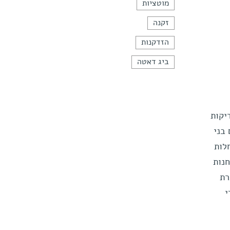
מוטציות
זקנה
הזדקנות
ביג דאטה
יקות
בני
לות
נות
רת
י