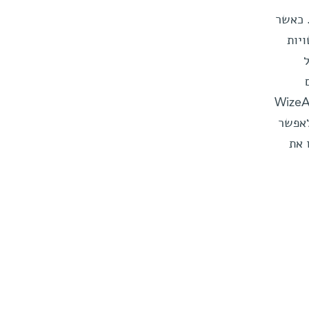
 כאשר
יות
גבי גנים ספציפיים, וכ-30% מהנבדקים במחקר WizeAging
לאפשר
 את