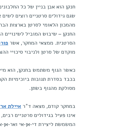
חנקן הוא אבן בניין של כל החלבונים
שגם גידולים סרטניים רוצים לשים א
מהמכון הלאומי לסרטן בארצות הברי
החנקן – שיבוש המוביל לשינויים הנ
הסרטנית. ממצאי המחקר, אשר
פורס
מוקדם של סרטן ולניבוי סיכויי ההצ
כאשר הגוף משתמש בחנקן, הוא מייצר 
בכבד בסדרת תגובות ביוכימיות הקר
מסולקת מהגוף בשתן.
במחקר קודם, מצאה ד"ר
איילת ארז
אינו פעיל בגידולים סרטניים רבים, 
המשמשת ליצירת די-אן-אי ואר-אן-א