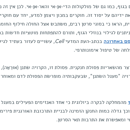
 בגוף, כמו גם של מולקולות הדי-אן-אי והאר-אן-אי. לכן אין זה פ
ת ידיהם על יסוד זה. חוקרים במכון ויצמן למדע, יחד עם חוקרי
ת, הראו כי בסוגי סרטן רבים, משתבש אצל החולה חילוף החומ
יתנים לגילוי בנוזלי הגוף, ותורם להתפתחות מוטציות חדשות ב
ם באחרונה
בכתב-העת המדעי
Cell
, עשויים לעזור בעתיד לגיל
לחה של טיפול אימונותרפי.
מהשאריות פסולת חנקנית. פסולת זו, הקרויה שתנן (אוּרֵאַה), 
ויה "מעגל השתנן", שבעקבותיה מופרשת הפסולת לדם ומאוחר 
מהמחלקה לבקרה ביולוגית כי אחד האנזימים הפעילים במעגל 
וכך גדלה כמות החנקן הזמינה לבניית התרכובת האורגנית פירימי
י ומאפשרת את התרבות תאי הסרטן.