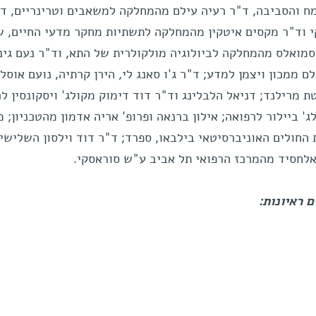
 והסביבה, ד"ר רעיה עילם מהמחלקה למשאבים וטרינריים, ד
י וד"ר מקסים איטקין מהמחלקה לתשתיות מחקר מדעי החיים, ש
ה סמואלס מהמחלקה לביולוגיה מולקולרית של התא, וד"ר נעם גינ
 ממכון ויצמן למדע; ד"ר ג'ו סאנג לי, הירן קרתיה, נועם אוסל
ת מרילנד; דניאל הלבלינג וד"ר דוד דימוק מקולג' ויסקונסין לר
ג' ביילור לרפואה; אילון ברנאה ופרופ' אריה אדמון מהטכניון; מ
 החולים האוניברסיטאי בילבאו, ספרד; ד"ר דוד וילסון השלישי
 אלחסיד מהמרכז הרפואי תל אביב ע"ש סוראסקי.
 ראיונות: