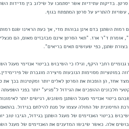
סרטן. בדיקות עתידיות אשר יסתמכו על שילוב בין מדידות השת
 עשויות להתריע על סרטן המתפתח בגוף.
 רמות השתנן בדם אינן גבוהות מדי, אך כעת הראינו שגם רמות
", אומרת ד"ר ארז. "תאי הסרטן אינם מבזבזים מאום, הם מנצלי
בצורת שתנן, כפי שעושים תאים בריאים".
נומיים רחבי היקף, וגילו כי השיבוש בביטוי אנזימי מעגל השת
לווה במוטציות מסוימות הנובעות מיצירה מוגברת של פירימידין.
מצד אחד, הן הופכות את הסרטן לאלים יותר ומקטינות בכך את סי
קטעי חלבונים ההופכים את הגידול ל"פגיע" יותר בפני השפעתה 
בהם ביטוי אנזימי מעגל השתנן משובש, רגישים יותר לאימונות
ת החיסונית של החולה עצמו על מנת להילחם בגידול. בהתאם 
יבוש בביטוי האנזימים של מעגל השתנן בגידול, הגיבו טוב יות
בושים אלה. כאשר שיבשו המדענים את האנזימים של מעגל השת