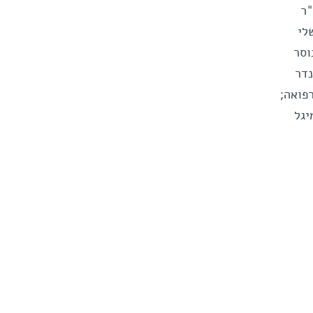
"ר
לי
וסר
נדר
פואה;
יגל