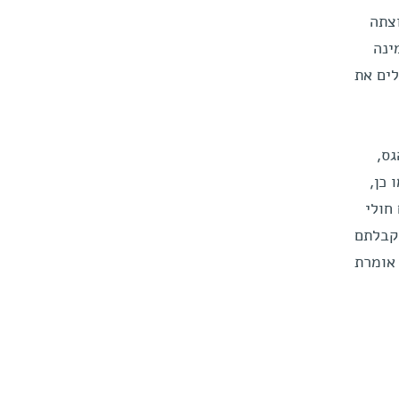
צתה
ינה
לים את
ס,
 כן,
חולי
 קבלתם
 אומרת