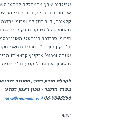
אביגדור שרץ מהמחלקה למדעי הצמח
אלכסנדר ברנדיס, ד"ר סרגיי מליצק
קלאורה, ד"ר רונן לוי ופרופ' ירדנ
מהמחלקה לגנטיקה מולקולרית – כולם
ופרופ' סרידהר הננהאלי מאוניברסיט
ד"ר קין סון וד"ר סנדש נגמאני מקול
אונדה ופרופ' ארקייץ קראצ'דו מבית
מהמכון הלאומי לזקנה; וד"ר רונית
לקבלת מידע נוסף, תמונות ולתיאום
משרד הדובר - מכון ויצמן למדע
08-9343856
news@weizmann.ac.il
שתף