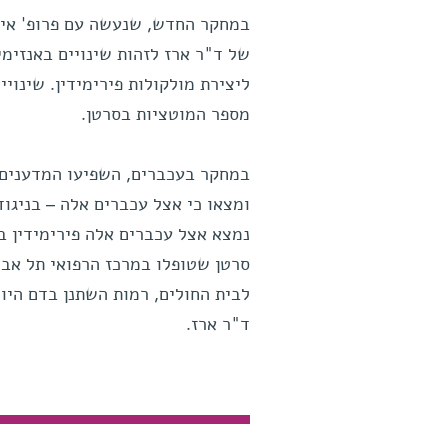
במחקר החדש, שנעשה עם פרופ' איתן
של ד"ר ארז לזהות שינויים באנזימי
ליצירת מולקולות פירימידין. שינויי
מספר המוטציות בסרטן.
במחקר בעכברים, השפיעו המדענים ע
ומצאו כי אצל עכברים אלה – בניגוד
נמצא אצל עכברים אלה פירימידין ב
סרטן שטופלו במרכז הרפואי תל אביב
לבית החולים, רמות השתנן בדם היו 
ד"ר ארז.