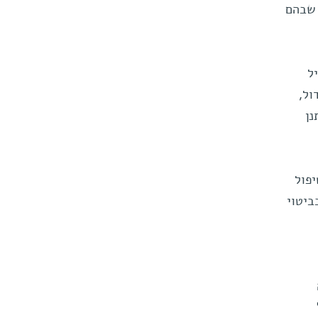
 שבהם
ל
ול,
נן
יפול
ביטוי