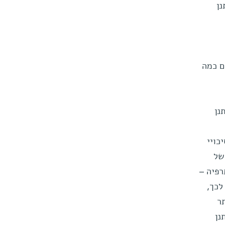
נן
ם כמה
נן
כויי
של
רפיה –
לכך,
ר
נן