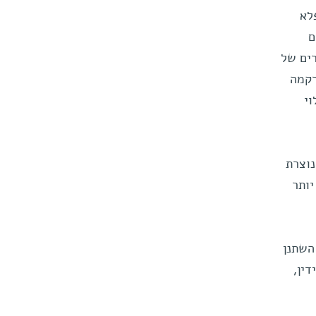
לא
ם
רים של
רקמה
וי
נוצרת
יותר
השתנן
דין,