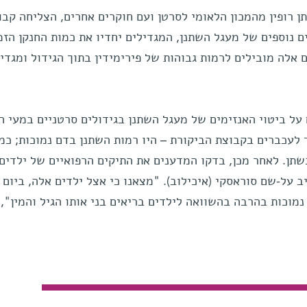
 רופין מהמכון הלאומי לסרטן ועם חוקרים אחרים, הצליחה קבו
ם נוספים של מעגל השתנן, המגדילים יחדיו את כמות החנקן הזמ
ם אלה מובילים לרמות גבוהות של פירימידין בתוך הגידול ומגדי
ל ביטוי האנזימים של מעגל השתנן בגידולים סרטניים במעי הג
 לעכברים בקבוצת הביקורת – היו רמות השתנן בדם נמוכות; כמו
שתן. לאחר מכן, בדקו המדענים את התיקים הרפואיים של ילדים 
 על-שם סוראסקי (איכילוב). "מצאנו כי אצל ילדים אלה, ביום
נמוכות בהרבה בהשוואה לילדים בריאים בני אותו הגיל והמין",