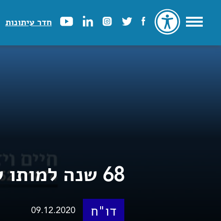
חדר עיתונות
68 שנה למותו של ד"ר חיים ויצמן
דו"ח
09.12.2020