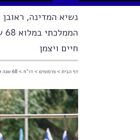
נשיא המדינה, ראובן 
המ
חיים ויצמן
דף הבית
>
פרסומים
>
דו"ח
> 68 שנה למותו של ד"ר חיים ויצמן
הינך נמצא כאן