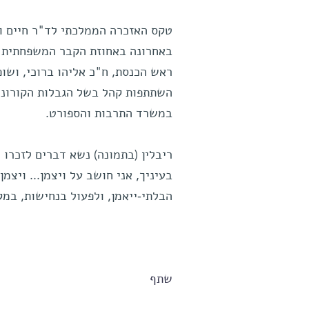
טקס האזכרה הממלכתי לד"ר חיים וי
באחרונה באחוזת הקבר המשפחתית שלי
ראש הכנסת, ח"כ אליהו ברוכי, ושו
השתתפות קהל בשל הגבלות הקורונה
במשרד התרבות והספורט.
ריבלין (בתמונה) נשא דברים לזכרו 
בעיניך, אני חושב על ויצמן... ויצמ
הבלתי-ייאמן, ולפעול בנחישות, במ
שתף