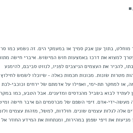
"
מוחלט, בתוך ענן אבק סמיך או במעמקי הים. זה נשמע כמו סר
 יצטרך למצוא את דרכו באמצעות חוש המישוש. איברי חישה מתו
תו, להכיר את העצמים הניצבים לפניו, לנווט סביבם, להימנע
ות מטרות שונות. מכונות חכמות כאלה - שיוכלו לשמש לחילוץ
, או למחקר תת-ימי, ואפילו על אדמתם של ירחים וכוכבי-לכת ש
ון לעתיד לבוא בשביל מהנדסים ומדענים. אבל הטבע, כמו במקר
ה מעשה-ידי-אדם. זיפי השפם של מכרסמים הם איבר חישה ומיש
ם אלה לגלות עצמים שונים. חולדות, למשל, מזהות עצמים ולומ
מניעות את זיפי שפמן במהירות, ומנתחות את המידע החוזר אל מ