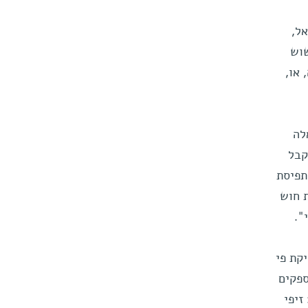
ל,
שוש
 או,
לה
קבל
תפיסת
 חוש
".
קת פי
פקים
זיפי