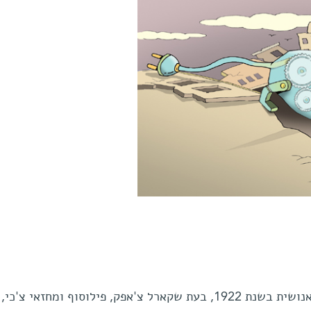
הרובוט הראשון פרץ אל התודעה האנושית בשנת 1922, בעת שקארל צ'אפק, פילוסוף ומחזאי צ