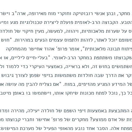
חקר, ובהן אנשי רובוטיקה וחוקרי מוח מאירופה, ארה"ב וישרא
בע. הקבוצה הרב-לאומית פועלת ליצירת טכנולוגיות מגע ומי
על שערות מלאכותיות, ויהווה, למעשה, מעין חיקוי של חולדה,
משופם יוכל לאתר, לזהות ולתפוס עצמים הנעים במהירות. "חוש
יתוח תבונה מלאכותית", אומר פרופ' אהוד אחישר מהמחלקה
 שקבוצתו משתתפת במחקר הרב-לאומי. "בעלי-חיים ליליים, או א
שתמשים בחוש זה, ולא בראייה, כאמצעי העיקרי כדי ללמוד ול
וקר את הדרך שבה חולדות משתמשות בזיפי שפמן לצורך גיבוש 
ל המידע המגיע מהזיפים, במוח. "אם נצליח להבין מה עושה את
 כך, נוכל לפתח מכונות שיחקו אותו, וישתמשו בו באופן מיטבי
 המתבצעת באמצעות זיפי השפם של חולדה יעילה, מהירה ומדוי
 של אדם ממוצע? מחקרים של פרופ' אחישר וחברי קבוצתו מס
פתח אלה. הסבר אחד נובע מהאופי הפעיל של מערכת המישוש: 