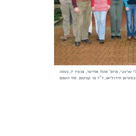
לי שרעבי, פרופ' אהוד אחישר, צנשיו יו, נעמה
סבסטיאן חידרליאו, ד"ר פר קנוטסן. סוד השפם