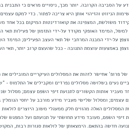
ע על הסביבה הקרובה. יותר מכך, ניסויים מראים כי התבנית בה
ות הניווט והזיהוי אותן היא צריכה לפתור. כדי למקם עצמים,
קידוד משולשת, המצפינה את קואורדינטות המיקום בכל אחד מ
 למשל, המימד האופקי מקודד על-ידי התזמון של פעילות תאי ה
וצפן על-ידי המבנה המרחבי של תאי העצב הפעילים; המימד הש
פן באמצעות עוצמת התגובה - ככל שהעצם קרוב יותר, תאי הע
של פרופ' אחישר לזהות את המסלולים העיקריים המובילים את 
יים נעים בשלושה מסלולים נפרדים ומקבילים אל התלמוס - "ש
ד מעביר אותות הקשורים לתנועת זיפי השפם עצמם; מסלול שני
 עצמים; ומסלול שלישי מעביר מידע מורכב על יחסי הגומלין ב
 המסלולים האלה מהווים חלק ממעגלי משוב היוצרים לולאות 
ת זיפי השפם, מעובד מידע תחושתי על תנועתם ועל המפגש שלה
נועה חדשה בהתאם. הימצאותן של לולאות סגורות רבות, המקוש