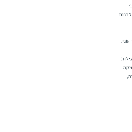
י
לבנות
שני.
ילות
יקה
ה,