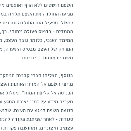
השפם רוטטים ללא הרף ואוספים מיד
מניעה החולדה את השפם תלויה במשימ
למשל, מפעיל מוח החולדה תוכנית 
הממדים - בדפוס פעולה ייחודי. כך,
המימד האנכי, כלומר גובה העצם, מ
המרחק של העצם מבסיס השערה, מוצ
משגרים אותות רבים יותר.
בנוסף, הצליחו חברי קבוצת המחקר 
מזיפי השפם אל המוח: האותות העצב
הכניסה אל קליפת המוח". מסלול אח
מעביר מידע על זמני יצירת המגע עם
תנועת השפם למגע עם העצם. שלושת
סגורות - לאחר שניתנת פקודה להנע
עצמים חיצוניים, ומחושבת פקודת ת