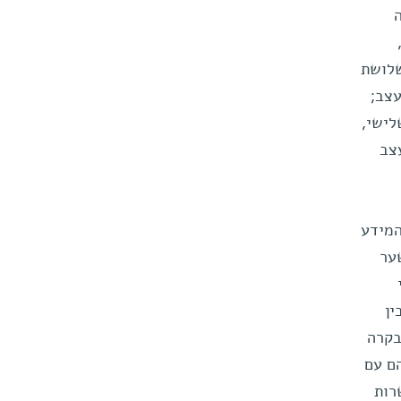
שלושת
עצב;
לישי,
צב
המידע
ער
ין
בקרה
ם עם
רות