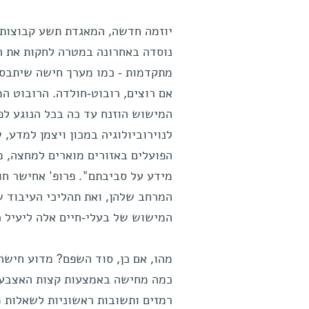
יוזמה חדשה, המאגדת תשע קבוצות מ
נוסדה באחרונה במטרה לחקות את הט
מתקדמות - כמו מערך חישה שיתבסס 
אם רוצים, רובוט-חולדה. הרובוט ה
המישוש הוזנח עד כה בכל הנוגע לפ
לנוירוביולוגיה במכון ויצמן למדע,
הפועלים באזורים מוארים למחצה, מ
מידע על סביבתם". פרופ' אחישר ח
המרחב שלהן, ואת תהליכי העיבוד ש
המישוש של בעלי-חיים אלה ליעיל כל
מהו, אם כן, סוד השפם? מדוע חישה
כמה מחישה באמצעות קצות האצבעות
רמזים ותשובות ראשוניות לשאלות מ