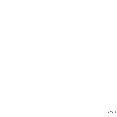
'כי, הציג