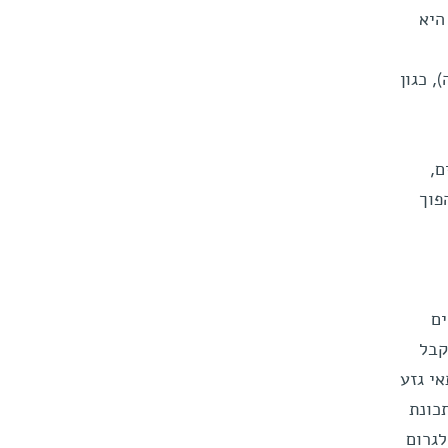
היא
 כגון
ם,
פוך
ים
קבל
י גזע
כונת
, לגרום