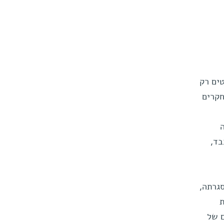
ים רק
חקרים
בד,
גרתה,
ת
ם של