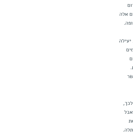
ום
ם אלה
יעילה
ים
ם
ות.
שר
כך,
אבל
ת
לה.