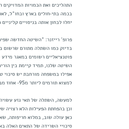
התהליכים ואת הכמויות המדויקים ה
בכמה בתי-חולים בארץ ובחו"ל, לאח
יחלו לבחון אותה בניסויים קליניים רחבי היקף (של
פרופ' רייזנר: "השיטה החדשה שפית
בדיוק כמו השתלה מתורם שרשום במ
פוטנציאליים רשומים במאגר מידע ע
אפילו במשפחה מורחבת יש סיכוי ט
למצוא תורמים ליותר מ95- אחוז מבין חולי הלוקמיה הנזקקים להשתלה".
למעשה, השתלה של תאי גזע עשויה 
וכן בהפחתת הפעילות הלא רצויה של
כאן עולה שוב, במלוא חריפותה, שא
סיכויי השרידה של התאים האלה בא