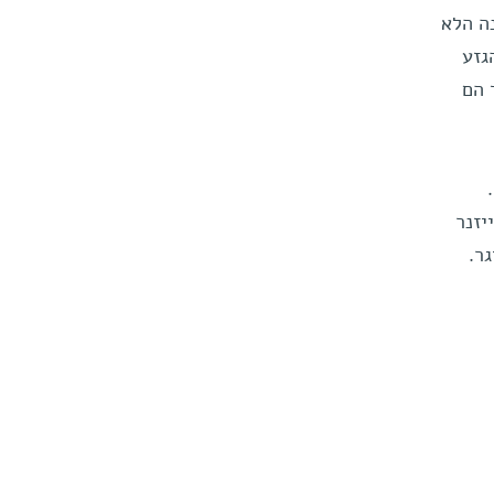
ה הלא
גזע
 הם
פ' רייזנר
ר.