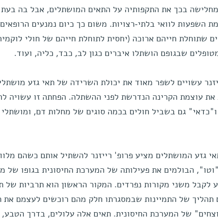
ומחלישה בכך את התקפותיה על התאים המושתלים, אבל בה בעת 
רמת השפעות לוואי בלתי-רצויות. משום כך כיום נמנעים הרופאים
 שתוחלת חייהם ארוכה (יחסית לתוחלת חייהם של חולי לוקמיה),
ופלים שבגופם הושתלו איברים כגון לב, כבד, כליה, ועוד.
יזנר עשויים לשפר מאוד את יכולת השרידה של תאי גזע מושתלי
את עוצמת הקרינה הנדרשת לפני ההשתלה. הפחתה זו עשויה לה
"כדאי" גם בשביל חולים בכמה סוגים של מחלות דם, ומושתלי
י גזע המושתלים מציע פרופ' רייזנר להשתיל אותם כשהם מלוו
וטו", הבולמים את פעילותה של המערכת החיסונית בגופו של מ
לקבל משני מקורות נפרדים. המקור הראשון הוא תרביות של תא
 תהליך של התמיינות שבמסגרתו חלק מהם רוכשים לעצמם את ת
". המקור השני הוא תאי T "רוצחים" של המערכת החיסונית. תאים אלה עלולים, בדרך הטבע