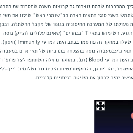
יך ההתרבות שלהם נוצרות גם קבוצות משנה שחסרות את התכונ
השתמש בשני סוגי התאים האלה כב"שומרי ראש" שילוו את תאי ה
 פעולתו של המערכת החיסונית בגופו של מקבל ההשתלה, ובכך
מגדילים את כושר השרידה של תאי הגזע. השימוש בתאי T "נבחרים" (שאינם עלולים להזיק) נוסה
בהצלחה בעכברים. חלק מהממצאים שעלו במחקר זה פורסמו בכתב העת המדעי Immunity (חיסון).
תאי גזעבמעבדה נוסה בהצלחה בתרביות של תאי אדם במעבדה.
ממצאים אלה פורסמו באחרונה בכתב העת המדעי Blood (דם). במחקרים אלה השתתפו לצד פרו
טגמר, יהודית גן, והדוקטורנטיות הילית גור ושלומית רייך-זליג
שר יהיה לבחון את השיטה בניסויים קליניים.