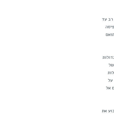
רב עד
פיסה
ואם
דולות
של
ות
על
 אל
וע את