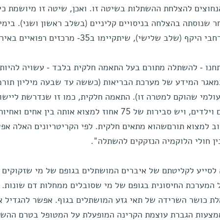
נחוצים להצלחת ההשתלות בשיטה זו. ואכן, שיטה זו מיושמת כי
ר שנוסתה בהצלחה בניסויים קליניים (בשלב ראשון ושני). בימי
ב שלישי), שיתקיימו ב35- מרכזים רפואיים באירופה.
חנו - להשתלה מתורם בעל התאמה חלקית בלבד - עשויה להיות 
אגר המידע של מערכת הבריאות (כששה עד שבעה מיליון תורמ
ולמי שהוקם למטרה זו). התאמה חלקית, כמו זו שנדרשת ליישו
השיטה שלנו, תמיד קיימת בין הורים וילדים, ויש סבירות של 75 אחוז למצוא אותה בין אחים ואחי
וב למצוא תורםשהוא מתאים חלקית. לפי הקריטריונים האלה אפ
לסייע לקליטתם של איברים המושתלים בגופם של מי שזקוקים ל
 המערכת החיסונית בגופם של מי שסובלים ממחלות דם שונות. 
לת כושר השרידה של תאי גזע המושתלים בגוף. אפשר להגדיל א
מצעות הגברת עוצמת הקרינה המופעלת על המטופל בטרם ההשת