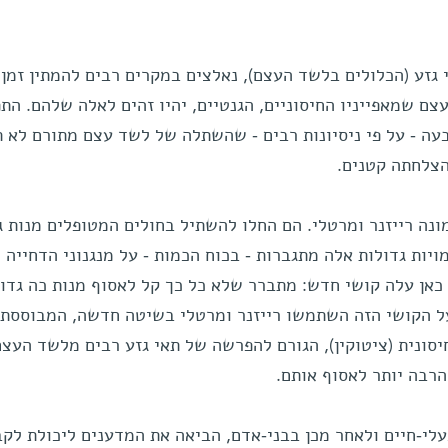
 גזע (הכלולים בלשד העצם), נאלצים במקרים רבים להמתין זמן 
ם שמאפייניו החיסוניים, הגנטיים, יהיו זהים לאלה שלהם. הת
עה - על פי ניסיונות רבים - שהשתלה של לשד עצם מתורם לא ת
הצלחתה קטנים.
מונה רייזנר ומרטלי. הם החלו להשתיל בחולים המטופלים מנות ג
יות גדולות אלה מתגברות - בכוח הכמות - על מנגנוני הדחייה 
אן עלה קושי חדש: מתברר שלא כל כך קל לאסוף מנות כה גדול
על הקושי הזה השתמשו רייזנר ומרטלי בשיטה חדשה, המבוססת 
ונית (ציטוקין), הגורם להפרשה של תאי גזע רבים מלשד העצם
הרבה יותר לאסוף אותם.
עלי-חיים ולאחר מכן בבני-אדם, הביאה את המדענים ליכולת לקב