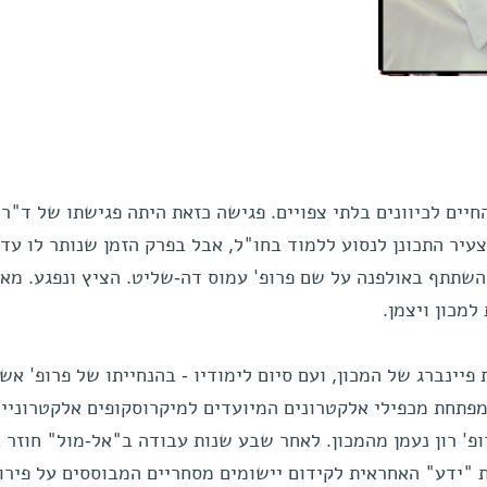
חיים לכיוונים בלתי צפויים. פגישה כזאת היתה פגישתו של ד"ר 
עיר התכונן לנסוע ללמוד בחו"ל, אבל בפרק הזמן שנותר לו עד
השתתף באולפנה על שם פרופ' עמוס דה-שליט. הציץ ונפגע. מאז
למכון ויצמן.
יינברג של המכון, ועם סיום לימודיו - בהנחייתו של פרופ' אש
פתחת מכפילי אלקטרונים המיועדים למיקרוסקופים אלקטרוניים
ופ' רון נעמן מהמכון. לאחר שבע שנות עבודה ב"אל-מול" חוזר 
 "ידע" האחראית לקידום יישומים מסחריים המבוססים על פירו