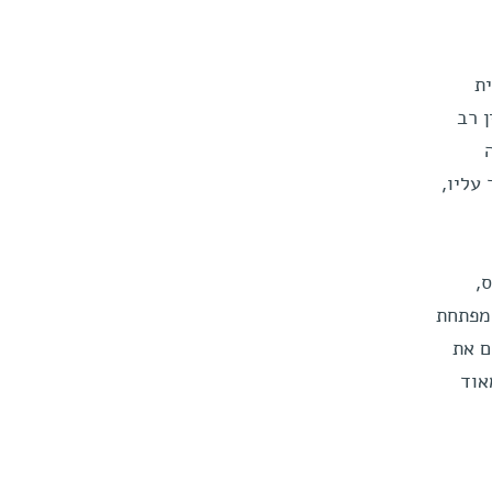
ת
 רב
עליו,
ס,
 מפתחת
ם את
אוד