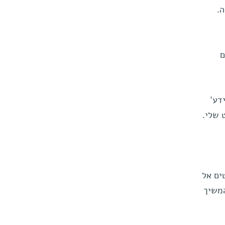
.
ם
דע'
 שלי.
ים אל
המשיך