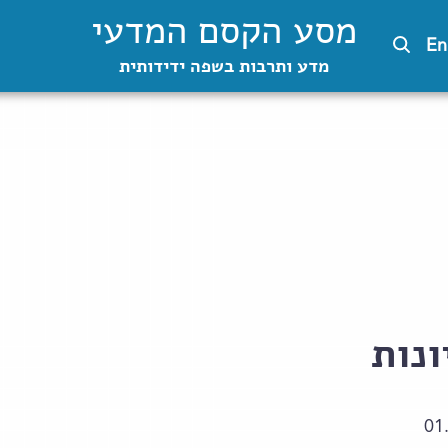
מסע הקסם המדעי
En
מדע ותרבות בשפה ידידותית
נות
01