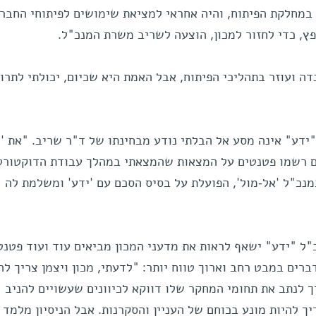
במחלקת הפיתוח, והיה אחראי למציאת שימושים לפיתוחי החברה
ץ, כדי לחזור למכון, הוצעה לשריב משרת המנכ"ל.
ה ועוזר בתהליכי הפיתוח, אבל האמת היא שכיום, יכולתי לתרו
ידע" אינה מסע אל הבלתי נודע מבחינתו של ד"ר שריב. "את 'י
הם רשמו פטנטים על המצאות שהמצאתי במהלך עבודת הדוקטורט
נכ"ל 'אל-מול', הפועלת על בסיס הסכם עם 'ידע' ומשלמת לה
ל "ידע" ישאף לראות את מדעני המכון מביאים עוד ועוד פטנט
רים במבט רחב וארוך טווח יותר: "לדעתי, מכון ויצמן צריך ל
 לנתב את תחומי המחקר שלו דווקא לכיוונים שעשויים להניב
יך להיות מונע בכוחם של העניין והסקרנות. אבל הניסיון מלמד