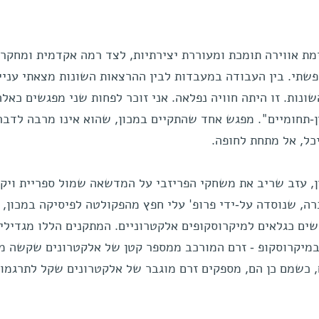
ימת אווירה תומכת ומעוררת יצירתיות, לצד רמה אקדמית ומחקרי
פשתי. בין העבודה במעבדות לבין ההרצאות השונות מצאתי עניין
נות. זו היתה חוויה נפלאה. אני זוכר לפחות שני מפגשים כאלה
ן-תחומיים". מפגש אחד שהתקיים במכון, שהוא אינו מרבה לדבר 
יכל, אל מתחת לחופה.
דיו במכון, עזב שריב את משחקי הפריזבי על המדשאה שמול ספריית ויק
ה, שנוסדה על-ידי פרופ' עלי חפץ מהפקולטה לפיסיקה במכון,
ים כגלאים למיקרוסקופים אלקטרוניים. המתקנים הללו מגדילי
במיקרוסקופ - זרם המורכב ממספר קטן של אלקטרונים שקשה מ
, כשמם כן הם, מספקים זרם מוגבר של אלקטרונים שקל לתרגמו