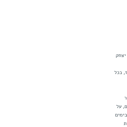
יצחק
, בכל
ר
, על
בימים
ת