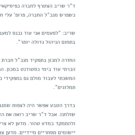
ד"ר שריב הצטרף לחברה כפיסיקאי 
כשפרש מנכ"ל החברה, פרופ' עלי חפ
שריב: "לפעמים אני עוד נכנס למעבד
בתחום הניהול גדולה יותר".
החזרה למכון בתפקיד מנכ"ל חברת "
הכרתי עוד בימי כסטודנט במכון. 
המשכתי לעבוד מולם גם בתפקידי כמ
תמלוגים".
בדרך הטבע אפשר היה לצפות שמנכ"
שולחנו. אבל ד"ר שריב רואה את הדב
ולהתמקד במדע טהור. מדען לא צריך
יישומים מסחריים מיידיים. מדען צר