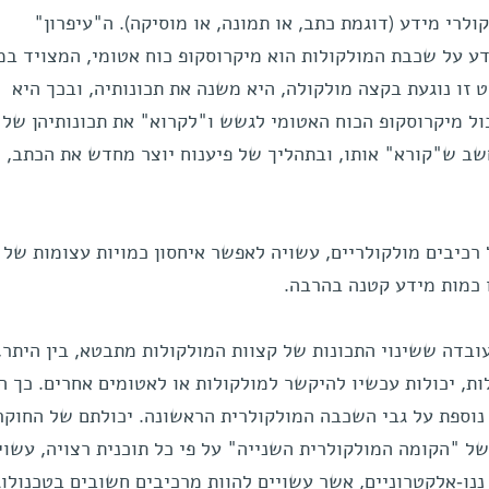
רי מידע (דוגמת כתב, או תמונה, או מוסיקה). ה"עיפרון"
ע על שכבת המולקולות הוא מיקרוסקופ כוח אטומי, המצויד ב
זו נוגעת בקצה מולקולה, היא משנה את תכונותיה, ובכך היא
ול מיקרוסקופ הכוח האטומי לגשש ו"לקרוא" את תכונותיהן של
ב ש"קורא" אותו, ובתהליך של פיענוח יוצר מחדש את הכתב,
 רכיבים מולקולריים, עשויה לאפשר איחסון כמויות עצומות של 
כמות מידע קטנה בהרבה.
בדה ששינוי התכונות של קצוות המולקולות מתבטא, בין היתר,
ת, יכולות עכשיו להיקשר למולקולות או לאטומים אחרים. כך ה
נוספת על גבי השכבה המולקולרית הראשונה. יכולתם של החוקר
ל "הקומה המולקולרית השנייה" על פי כל תוכנית רצויה, עשוי
ננו-אלקטרוניים, אשר עשויים להוות מרכיבים חשובים בטכנולוג