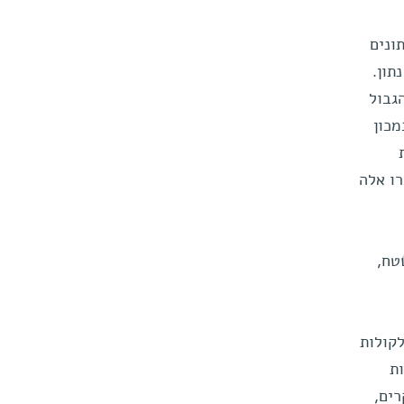
ונים
תון.
גבול
מכון
רו אלה
טח,
קולות
ת
רים,