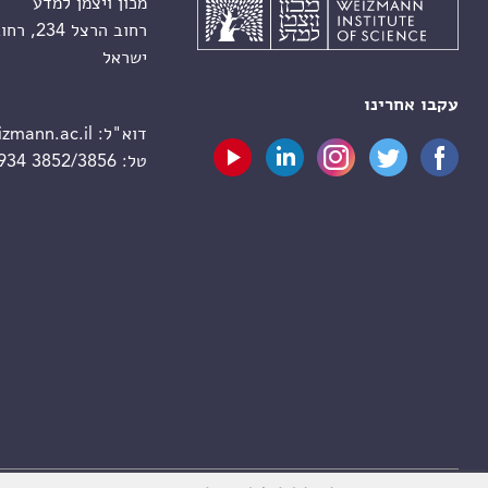
מכון ויצמן למדע
רחוב הרצל 234, רחובות 7610001
ישראל
עקבו אחרינו
דוא"ל:
zmann.ac.il
טל:
 934 3852/3856