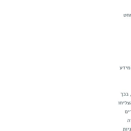
מחט
מידע
 בכך
צליחו
ים
ה
יות