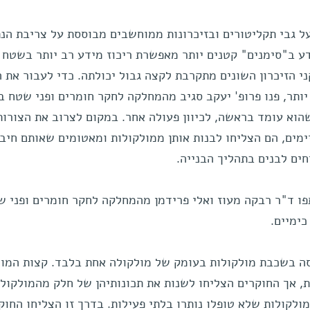
על גבי תקליטורים ובזיכרונות ממוחשבים מבוססת על צריבת הנת
ע ב"סימנים" קטנים יותר מאפשרת ריכוז מידע רב יותר בשטח נ
י הזיכרון השונים מתקרבת לקצה גבול יכולתה. כדי לעבור את ה
 יותר, פנו פרופ' יעקב סגיב מהמחלקה לחקר חומרים ופני שטח ב
הוא עומד בראשה, לכיוון פעולה אחר. במקום לצרוב את הצורות
מים, הם הצליחו לבנות אותן ממולקולות ומאטומים שאותם חיב
ים לבנים בתהליך הבנייה.
ו ד"ר רבקה מעוז ואלי פרידמן מהמחלקה לחקר חומרים ופני ש
כימיים.
 בשכבת מולקולות בעומק של מולקולה אחת בלבד. קצות המול
ת, אך החוקרים הצליחו לשנות את תכונותיהן של חלק מהמולקולו
ולקולות שלא טופלו נותרו בלתי פעילות. בדרך זו הצליחו החוק