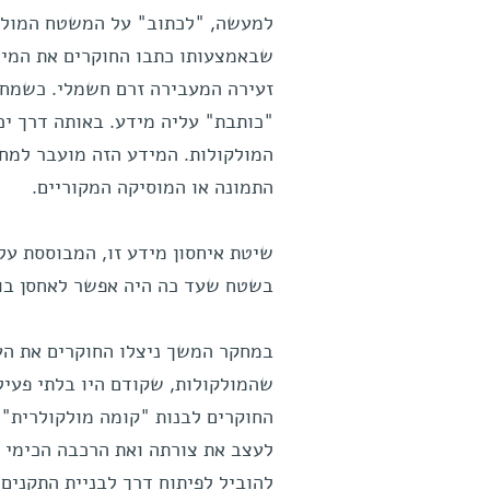
למעשה, "לכתוב" על המשטח המולקול
שבאמצעותו כתבו החוקרים את המיד
זעירה המעבירה זרם חשמלי. כשמחט 
"כותבת" עליה מידע. באותה דרך יכ
המולקולות. המידע הזה מועבר למחש
התמונה או המוסיקה המקוריים.
שיטת איחסון מידע זו, המבוססת על
בשטח שעד כה היה אפשר לאחסן בו 
במחקר המשך ניצלו החוקרים את העו
שהמולקולות, שקודם היו בלתי פעילו
החוקרים לבנות "קומה מולקולרית" 
לעצב את צורתה ואת הרכבה הכימי ש
להוביל לפיתוח דרך לבניית התקנים 