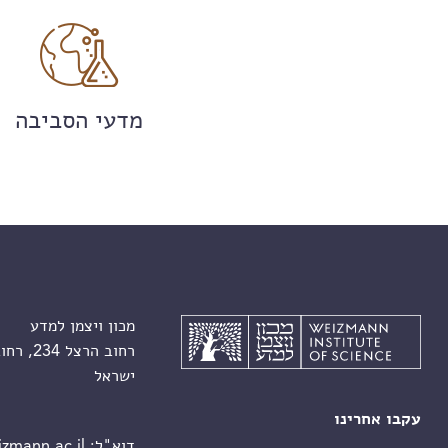
מדעי הסביבה
מכון ויצמן למדע
רחוב הרצל 234, רחובות 7610001
ישראל
עקבו אחרינו
דוא"ל:
zmann.ac.il