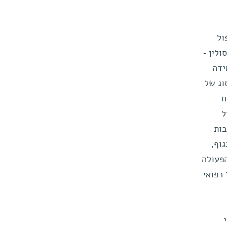
ול
ולין -
ידה
וג של
ח
ל
בות
וף,
הפעולה
רפואי