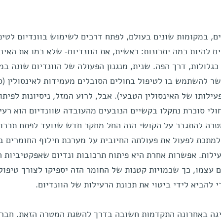
ם, במקומות שונים בעולם, לפתח דרכים לשימוש בוונדיום לטיפ
ם להיות כמה יתרונות: ראשית, את הוונדיום- שלא כמו את האינס
כגלולות, דרך הפה. שנית, מנגנון הפעולה של הוונדיום שונה במ
ר להשתמש בו לטיפול בחולים הסובלים מעמידות לאינסולין (ס
ילותו של האינסולין הטבעי). אבל, לרוע המזל, ניסיונות לפיתו
ולי סוכרת נתקלו בקשיים הנובעים מהעובדה שוונדיום הוא רעי
מטרה להתגבר על הקושי הזה החל מחקר חדש שנועד לפתח תרכו
למתכת לפעול את פעולתה החיובית על מערכת חילוף החומרים בג
עילות. אפשרות אחרת היא פיתוח תרכובות ונדיום שאפקטיביות 
 עצמו, כך שכמויות קטנות של החומר הזה יספיקו לצורך טיפול 
י להביא לידי ביטוי את תכונת הרעילות של הוונדיום.
יגה באחרונה התקדמות חשובה בדרך להשגת המטרה הזאת. חברי