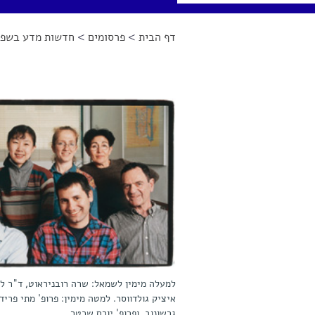
דף הבית
>
פרסומים
>
חדשות מדע בשפה
הינך נמצא כאן
למעלה מימין לשמאל: שרה רובניראוט, ד"ר ליא
איציק גולדווסר. למטה מימין: פרופ' מתי פרידק
גרשונוב, ופרופ' יורם שכטר