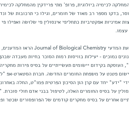
מחלקה לכימיה ביולוגית, פרופ' מתי פרידקין מהמחלקה לכימיה
סר, בדקו מספר רב מאוד של חומרים, וגילו כי תרכובות של ונדי
ת אמיניות אפקטיביות כתחליפי אינסולין פי שלושה ואפילו פי 
עצמו.
במחקר שהתפרסם באחרונה בכתב העת המדעי Journal of Biological Chemistry הראו המדענים,
נים נמוכים - יעילות בוויסות רמות הסוכר בחיות מעבדה שבהן
, העוסקת בקידום יישומים תעשייתיים על בסיס פירות מחקריה
ישום פטנט על משפחת החומרים החדשה. חברת הסטארט-אפ "לפ
 "ידע" יחד עם קרן הון הסיכון הפרטית פמו"ט, החלה באחרונ
סולין על בסיס החומרים האלה, לטיפול בבני אדם חולי סוכרת. "
יים אחרים על בסיס מחקרים קודמים של הפרופסורים שכטר ופר