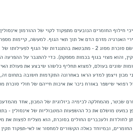
י חילוף החומרים הנובעים מתפקוד לקוי של ההורמון אינסולין,
רי האנרגיה מזרם הדם אל תוך תאי הגוף. למעשה, קיימות מספר
הפרעות כאלה. אחת מהן - הידועה בשם סוכרת מסוג 2 - מתבטאת בהתנגדות של הגוף לפעילותו של
קין, והוא מצוי בגוף בכמות מספקת). כדי להתגבר על ההפרעה ה
ות שונים בעולם, למצוא תחליף כלשהו שיבצע את פעולת האינס
י מכון ויצמן למדע הראו באחרונה התקדמות חשובה בתחום זה,
 רפואי שישפר באורח ניכר את איכות חייהם של חולי סוכרת מסוג
יורם שכטר, מהמחלקה לכימיה ביולוגית של המכון, אחד מהמדענ
פן כמעט מושלם את כל ההשפעות המטבוליות של אינסולין - בתא
תן לחולדות ולעכברים החולים בסוכרת, הוא מצליח לפצות את מע
החומרים, ובמיוחד כאלה הקשורים למחסור או לאי-תפקוד תקין 