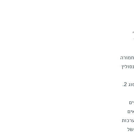
חמורה
ולין
 2.
ים
ים
רכות
של