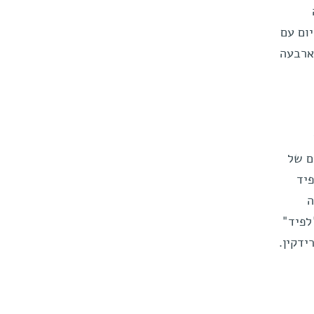
ום עם
ארבעה
ם של
יד
ה
לפיד"
ידקין.