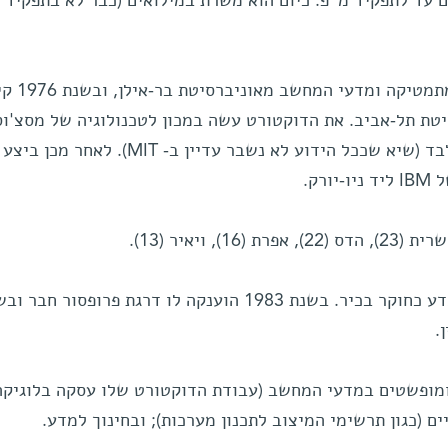
 עד לתפקיד מ"פ. כיום הוא משרת במילואים (כבר לא בתפקיד ק
4.בשנת 1974 קיבל תואר ראשון במתמטיקה ו
טת תל-אביב. את הדוקטורט עשה במכון לטכנולוגיה של מסצ'ו
(MIT), תוך שנה ושמונה חודשים בלבד (שיא שככל הידוע לא נשבר עדיין ב- IT
ק.
6.בשנת 1980 הגיע למכון ויצמן למדע כחוקר בכיר. בשנת 1983 הוענקה לו דרגת פרופסור חב
 ומופשטים במדעי המחשב (עבודת הדוקטורט שלו עסקה בלוגיקה
ם (כגון תרשימי המיצוב לתכנון מערכות); ובחינוך למדע.