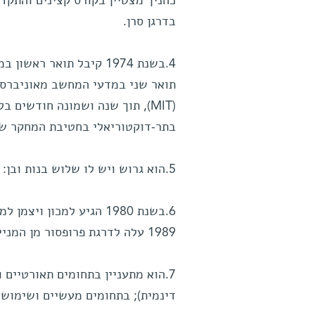
כחניך מצטיין בקורס קצינים והתקדם
בדרגן סרן.
תואר שני במדעי המחשב מאוניברסי
בתר-דוקטוריאלי בחטיבת המחקר של IBM ליד ניו-יור
5.הוא גרוש ויש לו שלוש בנות ובן: שרית (23), הדס (22), אפרת (16), ויאיר (13).
1989 עלה לדרגת פרופסור מן המניין.
7.הוא מתעניין בתחומים תאורטיים
דינמית); בתחומים מעשיים ושימושיי