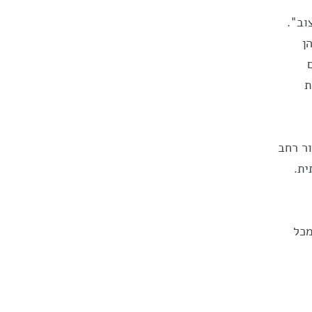
וב".
ן
ת
ור רחב
ית.
מכל