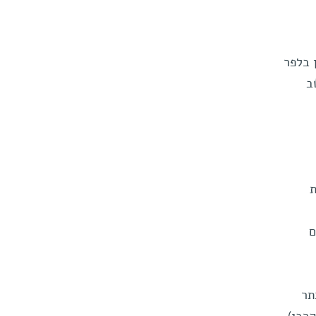
 בלפר
ב
ת
ם
תר