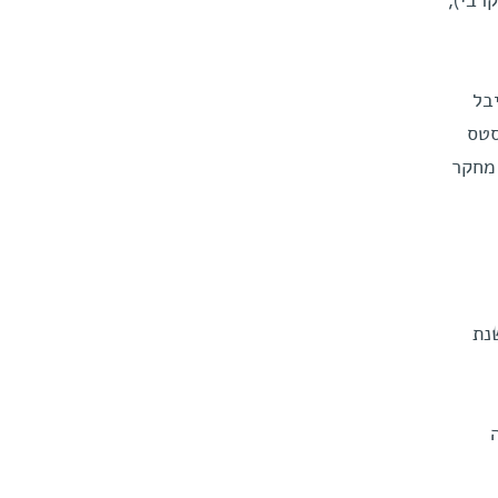
רבי),
מדעי המחשב מאוניברסיטת בר-אילן, ובשנת 1976 קיבל
סטס
M). לאחר מכן ביצע מחקר
ר ובשנת