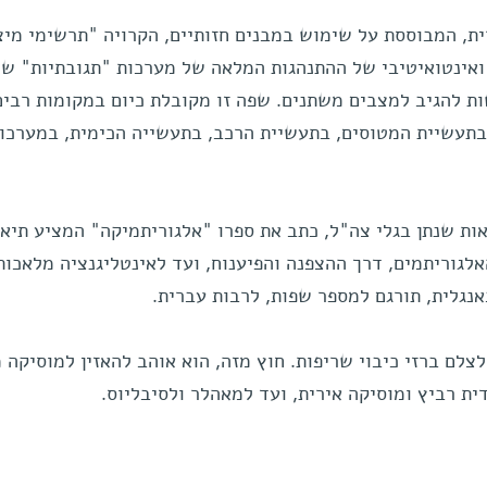
ת, המבוססת על שימוש במבנים חזותיים, הקרויה "תרשימי מיצ
ואינטואיטיבי של ההתנהגות המלאה של מערכות "תגובתיות" שה
ת להגיב למצבים משתנים. שפה זו מקובלת כיום במקומות רבים
בתעשיית המטוסים, בתעשיית הרכב, בתעשייה הכימית, במערכו
סדרת הרצאות שנתן בגלי צה"ל, כתב את ספרו "אלגוריתמיקה" המציע תיא
לגוריתמים, דרך ההצפנה והפיענוח, ועד לאינטליגנציה מלאכות
נגלית, תורגם למספר שפות, לרבות עברית.
 לצלם ברזי כיבוי שריפות. חוץ מזה, הוא אוהב להאזין למוסיקה 
דית רביץ ומוסיקה אירית, ועד למאהלר ולסיבליוס.