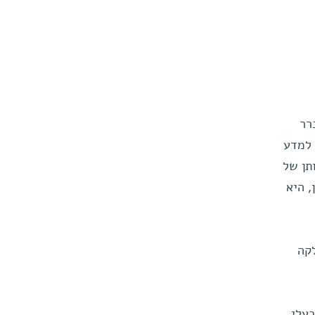
רר
 למדע
תן של
, היא
לקה
בעלי