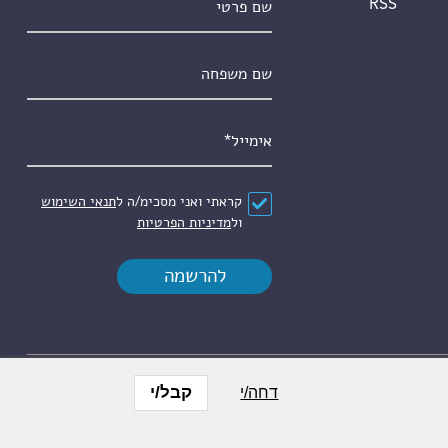
RSS
שם משפחה
אימייל
*
הסכם
*
קראתי ואני מסכימ/ה ל
תנאי השימוש
ול
מדיניות הפרטיות
קבל/י
דחה/י