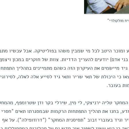
יח מולקולרי"
ע ומוכר היטב לכל מי שמבין משהו בפוליטיקה. אבל עכשיו מתב
ני אדם) יודעים להעריך הדדיות. צוות של חוקרים במכון ויצמן
 גיד מיישמים את העיקרון הזה כשהם מתמיינים בתהליך התפתחו
 כי היכולת של תאי שריר ותאי גיד לסייע אלה לאלה, לסירוגין
ות בעובר.
המחקר טליה ירניצקי, לי מין, שירלי בקר ודן שטרומפף, מהמח
מדע, בחנו את תהליך התפתחות הרקמות שבמסגרתו תאים "חסרי
 וגיד בעוברי זבוב "תסיסנית המחקר" ("דרוזופילה"). על אף
ה כי הוא עשוי לשפוך אור חדש גם על תהליכים המתחוללים ב