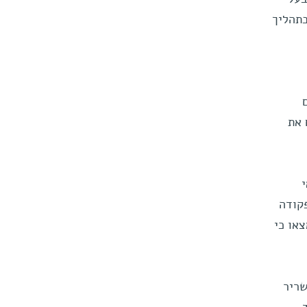
בתהליך
 את
קודה
או כי
שריר