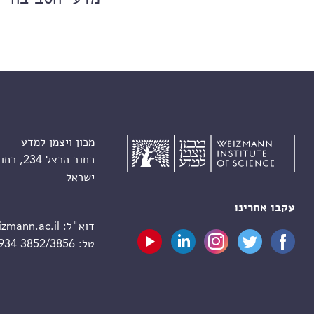
מכון ויצמן למדע
רחוב הרצל 234, רחובות 7610001
ישראל
עקבו אחרינו
דוא"ל:
zmann.ac.il
טל:
 934 3852/3856