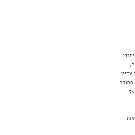
חודי
,
עדיין
 החוקר
על
פות