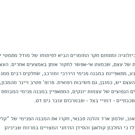
יולוגיה ומתחום חקר החומרים הביא לפיתוחו של מודל מתמטי יי
ת של עצם, שכמעט אי-אפשר לחקור אותן באמצעים אחרים. העצם
 מתאפיינת במבנה פנימי היררכי ומורכב, שחלקים רבים ממנו 
צם יש, כמובן, גם חשיבות רפואית. פרופ' סטיב ויינר מהמכון,
 הנפוצים של עצמות יונקים, המתאפיין במבנה פנימי המבוסס 
כבתיים - דמויי בצל - שבמרכזם עובר נים דם.
טראוב, טלמון ארד והלנה סבנאי, חקרו את המבנה הפנימי של "קלי
ו כי החלבון קולאגן והסידן הזרחני המצויים במרווח שביניהן