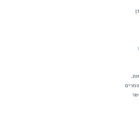
ן
ות.
ומרים
שר