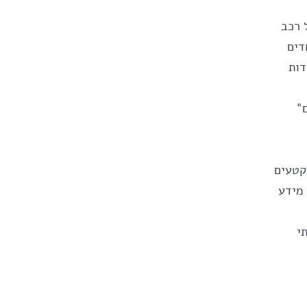
 רכב
דים
דות
"
קטעים
 מידע
י