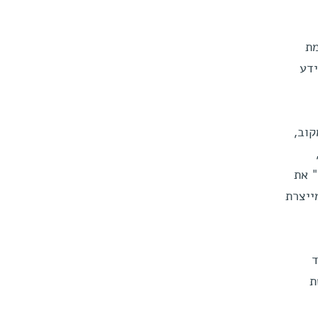
מת
צות מידע
קוב,
" את
ייצרת
ד
ת