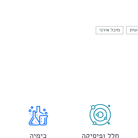
שית
מיכל אירני
חלל ופיסיקה
כימיה