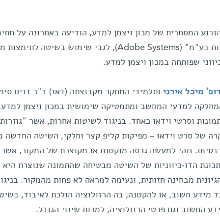
הזרוע המסחרית של מכון ויצמן למדע, הודיעה באחרונה על חתי
הסכם רשיון עם חברת "אדובי מערכות בע"מ" (Adobe Systems), לגבי שימוש בשיטה לתימ
יווני שפותחה במכון ויצמן למדע.
ופ' מיכל אירני
ותלמידי המחקר מקבוצתה (דאז) ד"ר דניס סימ
המחלקה למדעי המחשב ומתמטיקה שימושית במכון ויצמן למדע,
מונות וסרטי וידאו כאחד. בניגוד לשיטות אחרות, אשר "גוזרות
קרה של סרט וידאו – מפיקות קליפ קצר וחלקי, השיטה החדשה מ
נטיות. זוהי למעשה גרסה מוקטנת או מקוצרת של המקור, אשר
כונת הדו-כיווניות של השיטה מבטיחה שהתמונה שנוצרת היא
גיונית מבחינה חזותית, ונעימה למראה לא פחות מהמקור. בניגו
ד מידע חשוב, או להקטנה, בה הרזולוציה הולכת לאיבוד, בשיט
דע החשוב וגם פרטי הרזולוציה, למרות שינוי הגודל.