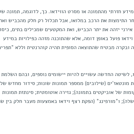
ידע חזרתי מהתמונה או מסרט הווידאו. כך, לדוגמה, תמונה של
אחר התימצות את הרכב במלואו, אבל תכלול רק חלק מהכביש ואח
אירני יזהה את יתר הכביש, ואת המקטעים שמכילים בתים, כיסו
וידאו פועל באופן דומה, אלא שהתוכנה מזהה כפילויות במידע
ה ובקרה מבטיח שהתוצאה הסופית תהיה קוהרנטית וללא "תפרים
ו, לשיטה החדשה עשויים להיות יישומים נוספים, ובהם השלמת 
ת מונטאז'ים (שילובים) ממספר תמונות שונות; סידור מחדש של
מות של אוביקטים בתמונה); גזירה אוטומטית; סינתזת תמונות
לה); ו"מורפינג" (הפקת רצף וידאו באמצעות מעבר חלק בין שת