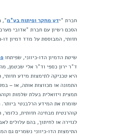
חברת "י
דע מחקר ופיתוח בע"מ
", 
חזותי, המבוססת על מדד דמיון דו-כ
שיטת הדמיון הדו-כיווני, שפיתחו
פר
ד"ר ירון כספי וד"ר אלי שכטמן, מ
היא טכניקה לתימצות מידע חזותי, ת
התמונה או מכווצות אותה, או – במ
תמצית ויזואלית בעלת שלמות וקוהר
שומרת את המידע הרלבנטי ביותר. ת
קוהרנטית מבחינה חזותית, כלומר, ה
לגזירה או לחיתוך, בהם עלולים לאב
התימצות הדו-כיווני נשמרים גם המי