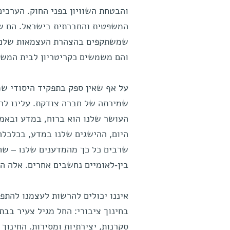
והבטחת השוויון בפני החוק. הערכי
המשפטית והחברתית בישראל. הם שו
שמשתקפים בהצהרת העצמאות שלנו ו
והם משמשים כקריטריון לבית המשפ
על אף שאין ספק בתפקיד היסודי ש
שמירתה של חברה צודקת. עלינו להש
העושר שלנו הוא ברוח, במדע ובאמנ
היום, ההישגים שלנו במדע, בכלכלה
שרבים כל כך מהמדענים שלנו – שחל
בין-לאומיים נחשבים אחרים. אלה הם
איננו יכולים להרשות לעצמנו להתפ
בחינוך ציבורי: החל מגיל צעיר בבת
סקרנות, יצירתיות ומסירות. החינוך 