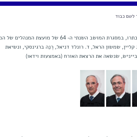
 לשם כבוד
חמישה מידידי מכון ויצמן למדע הוכתרו, במסגרת המושב השנתי ה- 64 של מועצת המנהלי
ליין, שמשון הראל, ד. רונלד דניאל, רְנֵה ברגינסקי, ונשיאת
ייניש, שנשאה את הרצאת האורח (באמצעות וידאו)