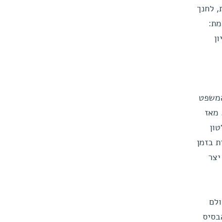
, לחנך
מת:
ן
במערכת המשפט
 מאז
ון
 בזמן
יצר
ולם
בסיס