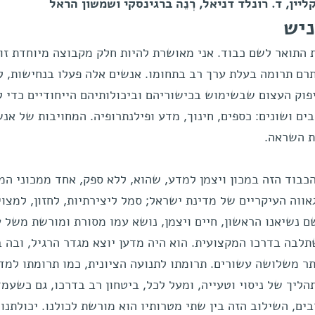
קליין, ד. רונלד דניאל, רְנֵה ברגינסקי ושמשון הראל
ניש
ת התואר לשם כבוד. אני מאושרת להיות חלק מקבוצה מיוחדת זו
רם תרומה בעלת ערך רב בתחומו. אנשים אלה פעלו בנחישות, 
פוק העצום שבשימוש בכישוריהם וביכולותיהם הייחודיים כדי 
ים ושונים: כספים, חינוך, מדע ופילנתרופיה. המחויבות של אנש
ת השראה.
כבוד הזה במכון ויצמן למדע, שהוא, ללא ספק, אחד ממכוני המ
ווה העיקריים של מדינת ישראל; סמל ליצירתיות, לחזון, למצוי
ם נשיאנו הראשון, חיים ויצמן, נושא עמו מסורת ומורשת משל ע
תלבה בדרכו המקצועית. הוא היה מדען יוצא מגדר הרגיל, ובה 
תר משלושה עשורים. תרומתו לתנועה הציונית, כמו תרומתו למד
תהליך של ניסוי וטעייה, ומעל לכל, ביטחון רב בדרכו, גם כשעמד
בים, השילוב הזה בין שתי מטרותיו הוא מורשת לכולנו. יכולתנו