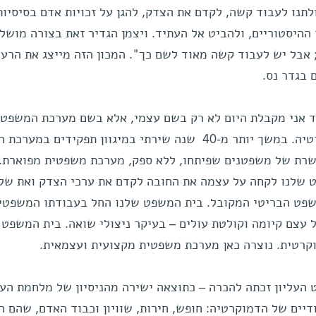
תנו לעבוד קשה, לקדם את הצדק, להגן על זכויות אדם בסיסיות
ההיסטוריים, ולהביט אל העתיד. ויצמן הגדיר זאת בצורה מושל
 אבל יש לעבוד קשה מאוד לשם כך". המכון הזה מייצג את הרעיו
בגדר נס.
וד אני מקבלת היום לא רק בשם עצמי, אלא בשם מערכת המשפט
בישראל, ותפקידה בשמירת הדמוקרטיה. במשך יותר מ-40 שנה שירתי במיגוון תפקידים 
שרת של משפטנים שפיתחו, ללא ספק, מערכת משפטית מפוארת.
שלנו לקחה על עצמה את החובה לקדם את ערכי הצדק ואת שלט
שפט הבריטי המקובל. בית המשפט שלנו החל בעבודתו המשפטית
עצם קיומה וקולטת עולים – בעיקר ניצולי שואה. בית המשפט 
קרטית. נוצרה כאן מערכת משפטית מקצועית ועצמאית.
העליון זכתה להכרה – כתוצאה ישירה מהניסיון של מלחמת הע
יים של הדמוקרטיה: חופש, חירות, שוויון וכבוד האדם, שהם ה