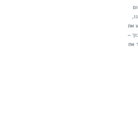
ום
ו,
 את
וך –
 את