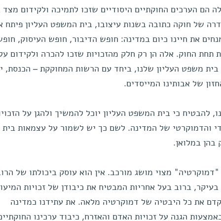
ה הם הערכים החוקתיים היסודיים שזכו לתמיכה ולקידום מצד ב
רה של חוקה כתובה בשנות עיצובו, בית המשפט העליון פיתח א
נחים את חיינו כיום במדינה: חופש הדיבור, חופש העיסוק, חופש
ות תחת החוק. אלה הן רק חלק מהזכויות שזכו להכרה ולקידום על-
בית משפט העליון שלנו, ביחד עם הרשות המחוקקת – הכנסת, י
זון של אבותינו המייסדים.
ו, להבטיח כי בית המשפט העליון יוכל להמשיך ולהגן על הזכויו
די והדמוקרטי של המדינה. לשם כך יש לשמור על עצמאות בית
בהן במלואן.
 "דמוקרטיה" מצוי מושג מורכב. אין הוא עוסק ביכולתו של הרוב
בעיקר, ברוב בעל אחריות המבטיח את כיבודן של זכויות המיעוט
לקדם את כל היבטיה של דמוקרטיה מלאה. את עתידנו כמדינה
מצעות הגנה על זכויות האדם והאזרח, כיבוד ערכינו החוקתיים