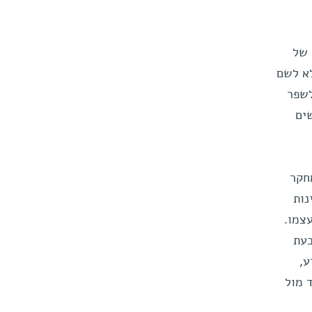
 של
לא לשם
לשפר
ים
חקר
נות
צמו.
בעת
ע,
 מול