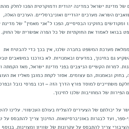
ם של מדינת ישראל כמדינה יהודית ודמוקרטית הפכו לחלק מהת
אבים השראה מערכים יהודיים ואוניברסליים. הערכים האלה,
מקודשים בחוקינו הבסיסיים, הפכו ל"אני מאמין" של מדינת י
ט בבואו לאמוד את החוקתיות של כל הפרה אפשרית של החוק.
ממלאת מערכת המשפט בחברה שלנו, אין בכך כדי להבטיח את
קיע גם בחינוך, במדעים ובאמנויות. לא בורכנו במשאבים טבעי
ות. למרות הקשיים הניצבים בפני מדינת ישראל, מאז הקמתה ו
, בחוק ובאמנות, הם עצומים. אסור לקחת כמובן מאליו את העו
קם משתייכים למוסד פורץ הדרך הזה – זכו בפרסי נובל ובפרס
 הפירות של המחויבות שלנו לחינוך.
שר על יכולתם של הצעירים להצליח בעולם העכשווי. עלינו להש
י-ספר, ועד לבגרות באוניברסיטאות. החינוך צריך להתבסס על ט
הציבורי צריך להתבסס על עקרונות של שוויון ומצוינות. בנוסף