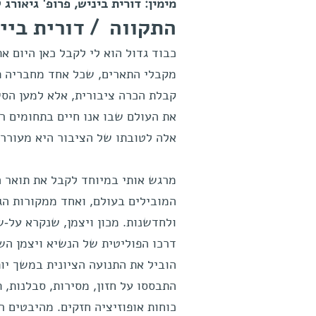
מימין: דורית ביניש, פרופ' גיאורג 
התקווה / דורית ביי
כבוד גדול הוא לי לקבל כאן היום א
מקבלי התארים, שכל אחד מחבריה ת
קבלת הכרה ציבורית, אלא למען הסי
את העולם שבו אנו חיים בתחומים רב
אלה לטובתו של הציבור היא מעורר
מרגש אותי במיוחד לקבל את תואר ה
המובילים בעולם, ואחד ממקורות הגא
ולחדשנות. מכון ויצמן, שנקרא על-ש
דרכו הפוליטית של הנשיא ויצמן הש
הוביל את התנועה הציונית במשך יו
התבססו על חזון, מסירות, סבלנות, 
כוחות אופוזיציה חזקים. מהיבטים ר