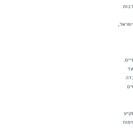
רבות
שראל,
ים.
עד
בדה
ים
קיע
יפוח