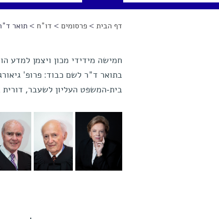
דף הבית
>
פרסומים
>
דו"ח
> תואר ד"ר
הינך נמצא כאן
בתואר ד"ר לשם כבוד: פרופ' גיאורג ק
בית-המשפט העליון לשעבר, דורית ב