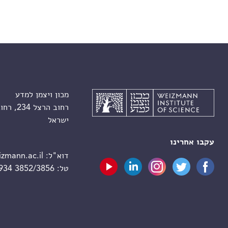
מכון ויצמן למדע
רחוב הרצל 234, רחובות 7610001
ישראל
עקבו אחרינו
דוא"ל:
zmann.ac.il
טל:
 934 3852/3856