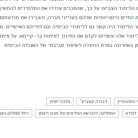
 הלימוד הצביעו על כך, שהתכנים עודדו את התלמידים להמשיך
 החיים היום-יומיות שלהם בענייני חברה, והגבירו את מודעותם
ר הלימוד היה קשר גם ללימודי הכימיה וגם לחייהם האישיים. מו
לימוד אלה עשויות לקדם את החינוך לפיתוח בר- קיימא. על פיתו
 באחרונה בפרס הוועדה לשיפור סביבתי של האגודה הכימית
 הופשטיין
דבורה קצביץ'
מלכה יאיון
 למדע
המחלקה להוראת המדעים של מכון ויצמן
רחל ממלוק-נעמ