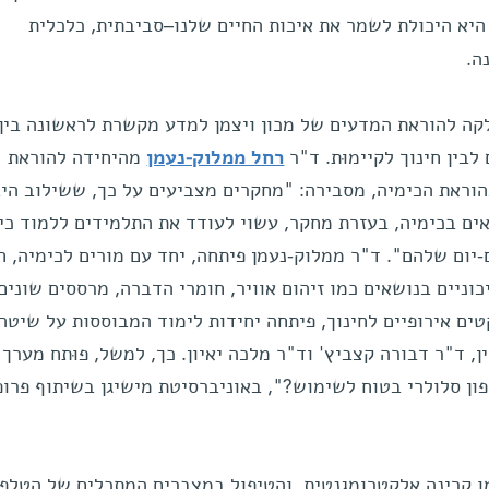
ת היא היכולת לשמר את איכות החיים שלנו–סביבתית, כלכלית
ה להוראת המדעים של מכון ויצמן למדע מקשרת לראשונה בין
לבין חינוך לקיימוּת. ד"ר
רחל ממלוק-נעמן
מהיחידה להוראת
הוראת הכימיה, מסבירה: "מחקרים מצביעים על כך, ששילוב הי
ים בכימיה, בעזרת מחקר, עשוי לעודד את התלמידים ללמוד כי
ם-יום שלהם". ד"ר ממלוק-נעמן פיתחה, יחד עם מורים לכימיה, ח
וניים בנושאים כמו זיהום אוויר, חומרי הדברה, מרססים שונים
טים אירופיים לחינוך, פיתחה יחידות לימוד המבוססות על שיטה 
, ד"ר דבורה קצביץ' וד"ר מלכה יאיון. כך, למשל, פוּתח מערך 
ון סלולרי בטוח לשימוש?", באוניברסיטת מישיגן בשיתוף פרופ
מו קרינה אלקטרומגנטית, והטיפול במצברים המתכלים של הטלפו