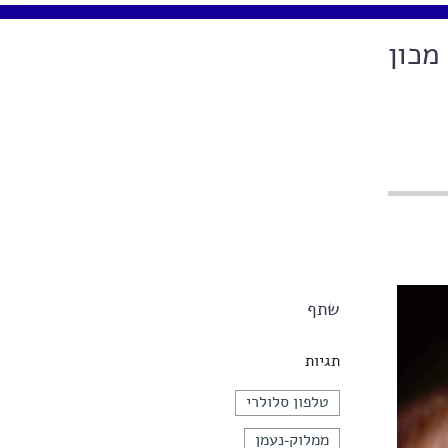
מכון
שתף
תגיות
טלפון סלולרי
ממלוק-נעמן