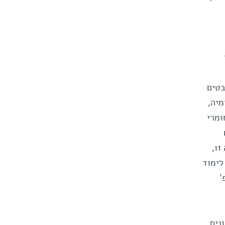
בטים
מיה,
ומרי
זו,
לימוד
'
נים.