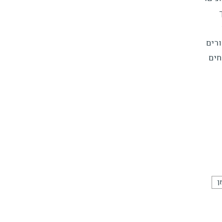
רים
חים
ן