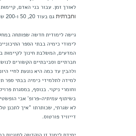
לאורך זמן. עבור בני האדם, קיימוּ
וחברתית
גם בעוד 20, 50 ו-200 שנה.
גישה לימודית חדשה שפותחה במחלק
לימודי כימיה בבתי הספר התיכוניים 
המדעים, המשלבת חינוך לקיימוּת ב
חברתיים וסביבתיים הקשורים לנושא
ולהבין עד כמה היא נוגעת לחיי היו
למידה לתלמידי כימיה בבתי ספר תיכ
וחומרי ניקוי. בנוסף, במסגרת פרויק
בשיתוף עמיתיה–פרופ' אבי הופשטיין
לא שגרתי, שכותרתו "איך לתכנן טלפ
דייוויד פורטוס.
יחידת לימוד זו הוקדשה לסוגיות כ